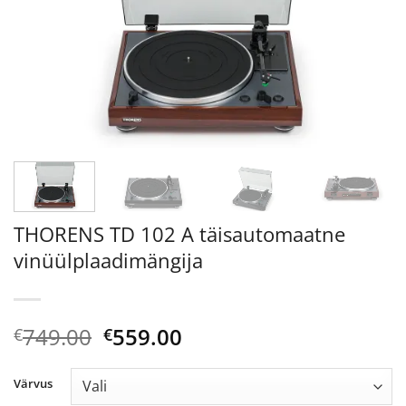
THORENS TD 102 A täisautomaatne
vinüülplaadimängija
Algne
Current
749.00
559.00
€
€
hind
price
oli:
is:
Värvus
€749.00.
€559.00.