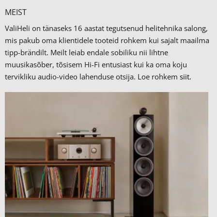
MEIST
ValiHeli on tänaseks 16 aastat tegutsenud helitehnika salong,
mis pakub oma klientidele tooteid rohkem kui sajalt maailma
tipp-brändilt.
Meilt leiab endale sobiliku nii lihtne
muusikasõber, tõsisem Hi-Fi entusiast kui ka oma koju
tervikliku audio-video lahenduse otsija. Loe rohkem
siit.