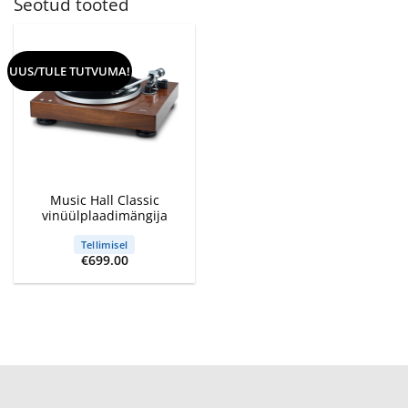
Seotud tooted
UUS/TULE TUTVUMA!
Music Hall Classic
vinüülplaadimängija
Tellimisel
€
699.00