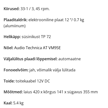
Kiirused:
33-1 / 3, 45 rpm.
Plaaditaldrik:
elektrooniline plaat 12 “/ 0.7 kg
(alumiinum)
Helikäpp:
süsinikust TP 72
Nõel:
Audio Technica AT VM95E
Väljalülitus plaadi lõppemisel:
automaatne
Fonoeelvõim:
jah, võimalik välja lülitada
Toide:
toitekaabel 12V DC
Mõõtmed:
laius 420 x kõrgus 141 x sügavus 355 mm
Kaal:
5.4 kg