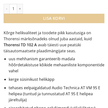
THORENS TD 102 A täisautomaatne vinüülplaadimängija kogus
LISA KORVI
Kõrge helikvaliteet ja toodete pikk kasutusiga on
Thorensi märksõnadeks olnud juba aastaid, kuid
Thorensi TD 102 A
avab täiesti uue peatüki
täisautomaatsete plaadimängijate seas.
uus mehhanism garanteerib madala
hõõrdetakistuse kõikide mehaaniliste komponentide
vahel
kerge süsinikust helikäpp
tehases eelpaigaldatud Audio Technica AT VM 95 E
helipea (tuntud ja tunnustatud AT 95 E helipea
järeltulija)