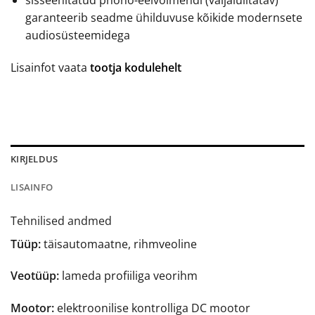
sisseehitatud phono-eelvõimendi (väljalülitatav)
garanteerib seadme ühilduvuse kõikide modernsete
audiosüsteemidega
Lisainfot vaata
tootja kodulehelt
KIRJELDUS
LISAINFO
Tehnilised andmed
Tüüp:
täisautomaatne, rihmveoline
Veotüüp:
lameda profiiliga veorihm
Mootor:
elektroonilise kontrolliga DC mootor