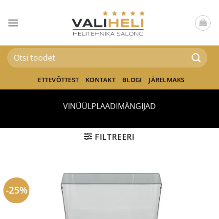
Skip
to
content
Otsi:
ETTEVÕTTEST
KONTAKT
BLOGI
JÄRELMAKS
VINÜÜLPLAADIMÄNGIJAD
FILTREERI
-25%