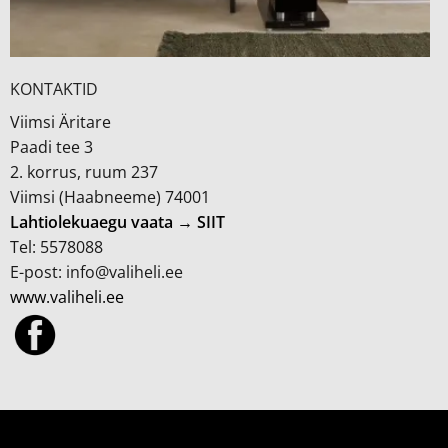
KONTAKTID
Viimsi Äritare
Paadi tee 3
2. korrus, ruum 237
Viimsi (Haabneeme) 74001
Lahtiolekuaegu vaata → SIIT
Tel: 5578088
E-post: info@valiheli.ee
www.valiheli.ee
MÜÜGITINGIMUSED JA PRIVAATSUSPOLIITIKA