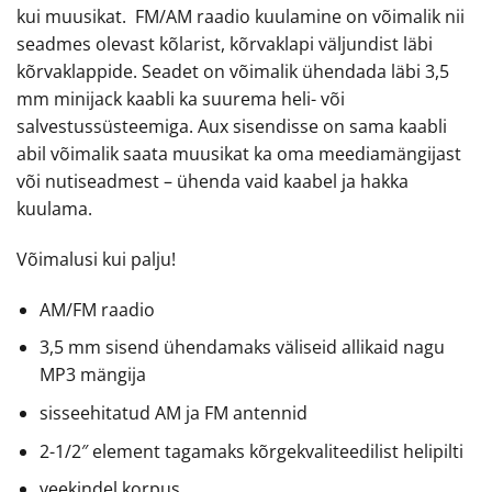
kui muusikat. FM/AM raadio kuulamine on võimalik nii
seadmes olevast kõlarist, kõrvaklapi väljundist läbi
kõrvaklappide. Seadet on võimalik ühendada läbi 3,5
mm minijack kaabli ka suurema heli- või
salvestussüsteemiga. Aux sisendisse on sama kaabli
abil võimalik saata muusikat ka oma meediamängijast
või nutiseadmest – ühenda vaid kaabel ja hakka
kuulama.
Võimalusi kui palju!
AM/FM raadio
3,5 mm sisend ühendamaks väliseid allikaid nagu
MP3 mängija
sisseehitatud AM ja FM antennid
2-1/2″ element tagamaks kõrgekvaliteedilist helipilti
veekindel korpus