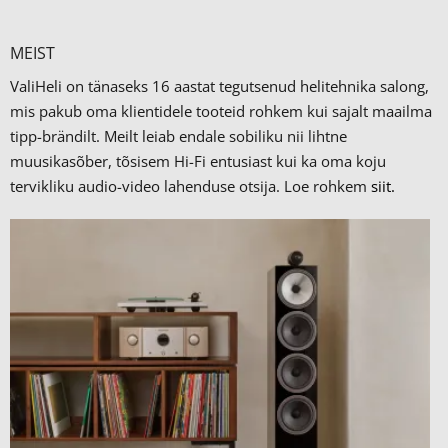
MEIST
ValiHeli on tänaseks 16 aastat tegutsenud helitehnika salong,
mis pakub oma klientidele tooteid rohkem kui sajalt maailma
tipp-brändilt.
Meilt leiab endale sobiliku nii lihtne
muusikasõber, tõsisem Hi-Fi entusiast kui ka oma koju
tervikliku audio-video lahenduse otsija. Loe rohkem
siit.