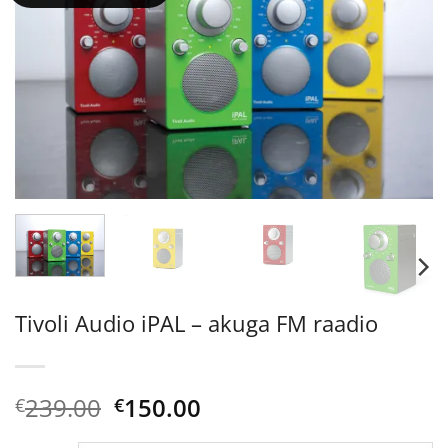
Tivoli Audio iPAL – akuga FM raadio
Algne
Current
239.00
150.00
€
€
hind
price