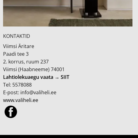
KONTAKTID
Viimsi Äritare
Paadi tee 3
2. korrus, ruum 237
Viimsi (Haabneeme) 74001
Lahtiolekuaegu vaata → SIIT
Tel: 5578088
E-post: info@valiheli.ee
www.valiheli.ee