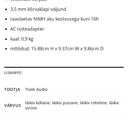
3,5 mm kõrvaklapi väljund
taaslaetav NiMH aku kestvusega kuni 16h
AC toiteadapter
kaal: 0,9 kg
mõõdud: 15.88cm H x 9.37cm W x 9.86cm D
LISAINFO
TOOTJA
Tivoli Audio
läikiv kollane
,
läikiv punane
,
läikiv roheline
,
läikiv
VÄRVUS
sinine