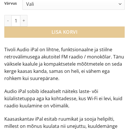
oli:
is:
Värvus
€239.00.
€150.00.
Tivoli Audio iPAL - akuga FM raadio kogus
LISA KORVI
Tivoli Audio iPal on lihtne, funktsionaalne ja stiilne
retrovälimusega akutoitel FM raadio / monokõlar. Tänu
väiksele kaalule ja kompaktsetele mõõtmetele on seda
kerge kaasas kanda, samas on heli, ei vähem ega
rohkem kui suurepärane.
Audio iPal sobib ideaalselt näiteks laste- või
külalistetuppa aga ka kohtadesse, kus Wi-Fi ei levi, kuid
raadio kuulamine on võimalik.
Kaasaskantav iPal esitab ruumikat ja sooja helipilti,
millest on mõnus kuulata nii unejuttu, kuuldemänge