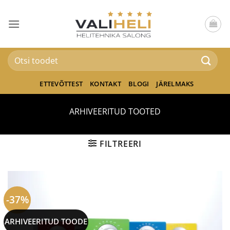
Skip
to
content
Otsi:
ETTEVÕTTEST
KONTAKT
BLOGI
JÄRELMAKS
ARHIVEERITUD TOOTED
FILTREERI
-37%
ARHIVEERITUD TOODE