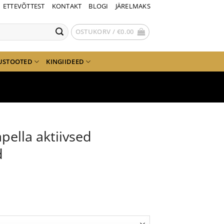
ETTEVÕTTEST
KONTAKT
BLOGI
JÄRELMAKS
OSTUKORV /
€
0.00
USTOOTED
KINGIIDEED
pella aktiivsed
d