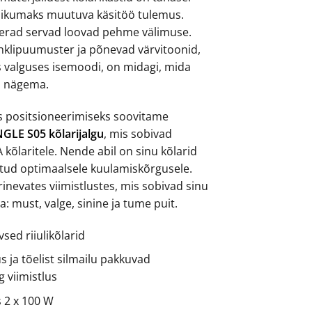
likumaks muutuva käsitöö tulemus.
merad servad loovad pehme välimuse.
pähklipuumuster ja põnevad värvitoonid,
 valguses isemoodi, on midagi, mida
a nägema.
ks positsioneerimiseks soovitame
GLE S05 kõlarijalgu
, mis sobivad
 kõlaritele. Nende abil on sinu kõlarid
tatud optimaalsele kuulamiskõrgusele.
inevates viimistlustes, mis sobivad sinu
: must, valge, sinine ja tume puit.
vsed riiulikõlarid
s ja tõelist silmailu pakkuvad
g viimistlus
 2 x 100 W