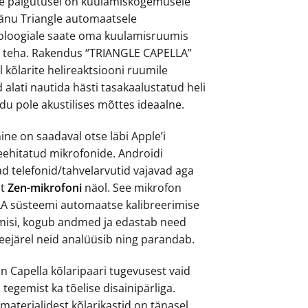
rite paigutusel on kuulamiskogemusele
änu Triangle automaatsele
noloogiale saate oma kuulamisruumis
i teha. Rakendus “TRIANGLE CAPELLA”
l kõlarite helireaktsiooni ruumile
d alati nautida hästi tasakaalustatud heli
kodu pole akustilises mõttes ideaalne.
ne on saadaval otse läbi Apple’i
ehitatud mikrofonide. Androidi
d telefonid/tahvelarvutid vajavad aga
st
Zen-mikrofoni
näol. See mikrofon
A süsteemi automaatse kalibreerimise
misi, kogub andmed ja edastab need
eejärel neid analüüsib ning parandab.
n Capella kõlaripaari tugevusest vaid
 tegemist ka tõelise disainipärliga.
materjalidest kõlarikastid on tänasel