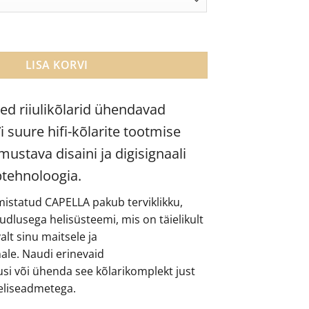
iivsed riiulikõlarid kogus
LISA KORVI
sed riiulikõlarid ühendavad
i suure hifi-kõlarite tootmise
ustava disaini ja digisignaali
ptehnoloogia.
istatud CAPELLA pakub terviklikku,
õudlusega helisüsteemi, mis on täielikult
alt sinu maitsele ja
le. Naudi erinevaid
si või ühenda see kõlarikomplekt just
eliseadmetega.