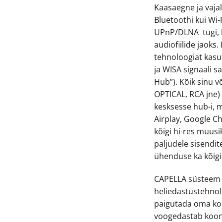
Kaasaegne ja vaja
Bluetoothi kui Wi-
UPnP/DLNA tugi, 
audiofiilide jaoks
tehnoloogiat kasu
ja WISA signaali s
Hub”). Kõik sinu v
OPTICAL, RCA jne)
kesksesse hub-i, 
Airplay, Google C
kõigi hi-res muus
paljudele sisendit
ühenduse ka kõigi
CAPELLA süsteem
heliedastustehnolo
paigutada oma ko
voogedastab koond