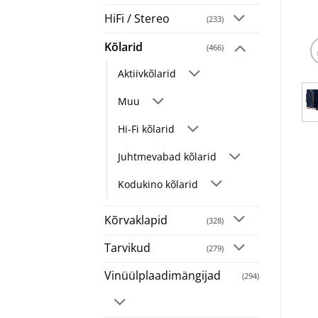
HiFi / Stereo
(233)
Kõlarid
(466)
Aktiivkõlarid
Muu
Hi-Fi kõlarid
Juhtmevabad kõlarid
Kodukino kõlarid
Kõrvaklapid
(328)
Tarvikud
(279)
Vinüülplaadimängijad
(294)