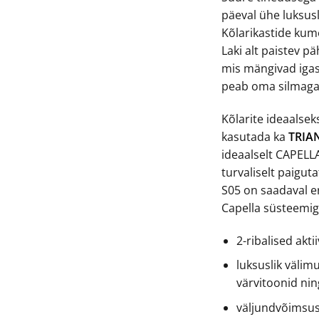
päeval ühe luksus
Kõlarikastide ku
Laki alt paistev 
mis mängivad igas
peab oma silmag
Kõlarite ideaalse
kasutada ka
TRIAN
ideaalselt CAPELLA
turvaliselt paigu
S05 on saadaval er
Capella süsteemiga
2-ribalised aktii
luksuslik välimu
värvitoonid nin
väljundvõimsus