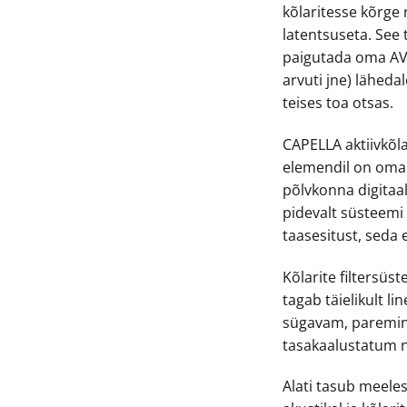
kõlaritesse kõrge
latentsuseta. See
paigutada oma AV-
arvuti jne) läheda
teises toa otsas.
CAPELLA aktiivkõl
elemendil on oma
põlvkonna digitaal
pidevalt süsteemi
taasesitust, seda 
Kõlarite filtersüs
tagab täielikult l
sügavam, paremini 
tasakaalustatum n
Alati tasub meele