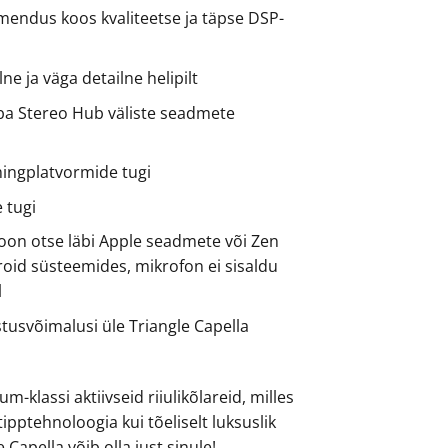
imendus koos kvaliteetse ja täpse DSP-
ne ja väga detailne helipilt
a Stereo Hub väliste seadmete
mingplatvormide tugi
e tugi
oon otse läbi Apple seadmete või Zen
roid süsteemides, mikrofon ei sisaldu
l
istusvõimalusi üle Triangle Capella
-klassi aktiivseid riiulikõlareid, milles
ipptehnoloogia kui tõeliselt luksuslik
e Capella võib olla just sinule!