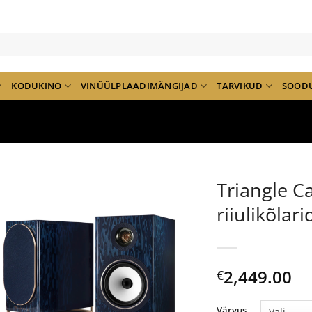
KODUKINO
VINÜÜLPLAADIMÄNGIJAD
TARVIKUD
SOOD
Triangle Ca
riiulikõlari
2,449.00
€
Värvus