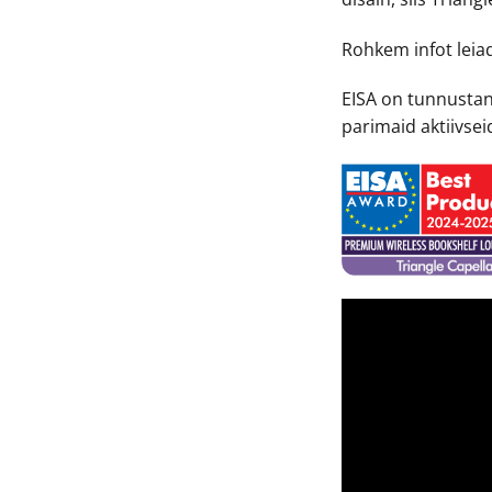
Rohkem infot lei
EISA on tunnustan
parimaid aktiivsei