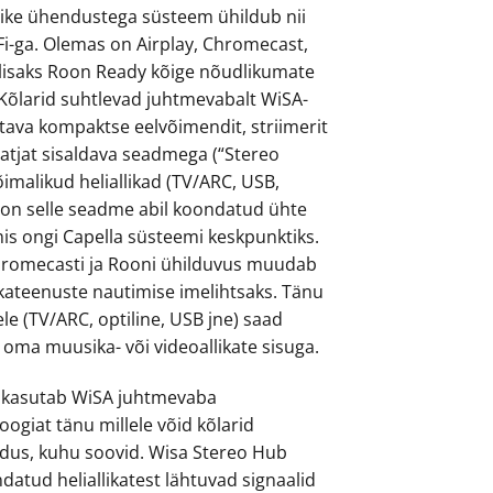
like ühendustega süsteem ühildub nii
Fi-ga. Olemas on Airplay, Chromecast,
lisaks Roon Ready kõige nõudlikumate
. Kõlarid suhtlevad juhtmevabalt WiSA-
tava kompaktse eelvõimendit, striimerit
aatjat sisaldava seadmega (“Stereo
õimalikud heliallikad (TV/ARC, USB,
 on selle seadme abil koondatud ühte
mis ongi Capella süsteemi keskpunktiks.
hromecasti ja Rooni ühilduvus muudab
ikateenuste nautimise imelihtsaks. Tänu
ele (TV/ARC, optiline, USB jne) saad
 oma muusika- või videoallikate sisuga.
 kasutab WiSA juhtmevaba
ogiat tänu millele võid kõlarid
dus, kuhu soovid. Wisa Stereo Hub
atud heliallikatest lähtuvad signaalid