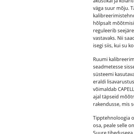
akustikal ja kõla
väga suur mõju. T
kalibreerimisteh
hõlpsalt mõõtmis
reguleerib seejäre
vastavaks. Nii saa
isegi siis, kui su 
Ruumi kalibreerimi
seadmetesse sisse
süsteemi kasutava
eraldi lisavarustu
võimaldab CAPELL
ajal täpseid mõõt
rakendusse, mis s
Tipptehnoloogia o
osa, peale selle on
Suure tihedusega 