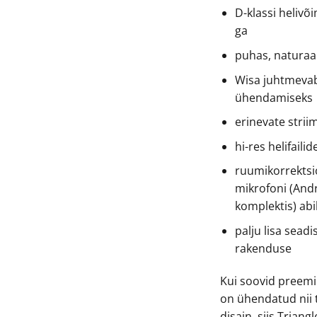
D-klassi helivõ
ga
puhas, naturaal
Wisa juhtmevab
ühendamiseks
erinevate strii
hi-res helifailid
ruumikorrektsi
mikrofoni (And
komplektis) abi
palju lisa sead
rakenduse
Kui soovid preemium
on ühendatud nii t
disain, siis Triangl