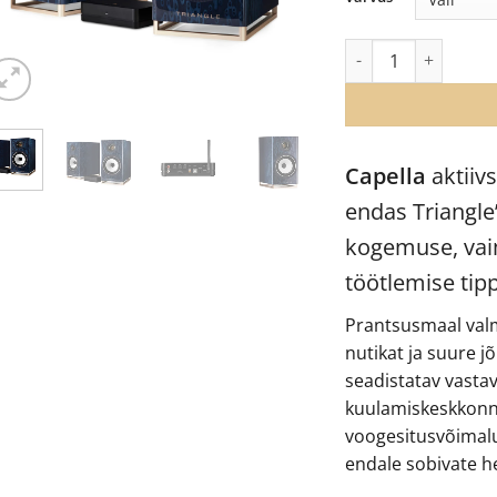
Triangle Capella akt
Capella
aktiiv
endas Triangle’
kogemuse, vaim
töötlemise tip
Prantsusmaal valm
nutikat ja suure j
seadistatav vastav
kuulamiskeskkonna
voogesitusvõimalu
endale sobivate h