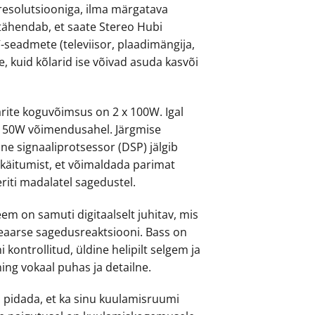
 resolutsiooniga, ilma märgatava
 tähendab, et saate Stereo Hubi
seadmete (televiisor, plaadimängija,
le, kuid kõlarid ise võivad asuda kasvõi
arite koguvõimsus on 2 x 100W. Igal
 50W võimendusahel. Järgmise
ne signaaliprotsessor (DSP) jälgib
 käitumist, et võimaldada parimat
eriti madalatel sagedustel.
teem on samuti digitaalselt juhitav, mis
ineaarse sagedusreaktsiooni. Bass on
kontrollitud, üldine helipilt selgem ja
ing vokaal puhas ja detailne.
s pidada, et ka sinu kuulamisruumi