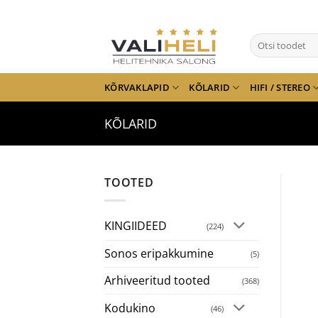
Skip
to
Otsi:
content
KÕRVAKLAPID
KÕLARID
HIFI / STEREO
KÕLARID
TOOTED
KINGIIDEED
(224)
Sonos eripakkumine
(5)
Arhiveeritud tooted
(368)
Kodukino
(46)