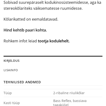
Sobivad suurepäraselt kodukinosüsteemidesse, aga ka
stereokõlariteks väiksematesse ruumidesse.
Kõlarikatted on eemaldatavad.
Hind kehtib paari kohta.
Rohkem infot leiad
tootja kodulehelt.
KIRJELDUS
LISAINFO
TEHNILISED ANDMED
Tüüp
2-ribaline riiulikõlar
Bass Reflex, bassiava
Kasti tüüp
tagaküljel