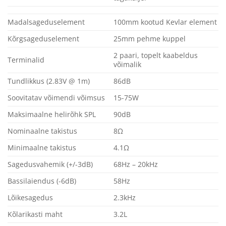
Madalsageduselement
100mm kootud Kevlar element
Kõrgsageduselement
25mm pehme kuppel
2 paari, topelt kaabeldus
Terminalid
võimalik
Tundlikkus (2.83V @ 1m)
86dB
Soovitatav võimendi võimsus
15-75W
Maksimaalne helirõhk SPL
90dB
Nominaalne takistus
8Ω
Minimaalne takistus
4.1Ω
Sagedusvahemik (+/-3dB)
68Hz – 20kHz
Bassilaiendus (-6dB)
58Hz
Lõikesagedus
2.3kHz
Kõlarikasti maht
3.2L