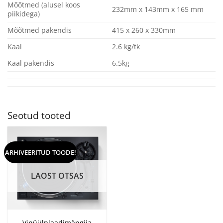
Mõõtmed (alusel koos
232mm x 143mm x 165 mm
piikidega)
Mõõtmed pakendis
415 x 260 x 330mm
Kaal
2.6 kg/tk
Kaal pakendis
6.5kg
Seotud tooted
ARHIVEERITUD TOODE!
LAOST OTSAS
Vinüülplaadimängija