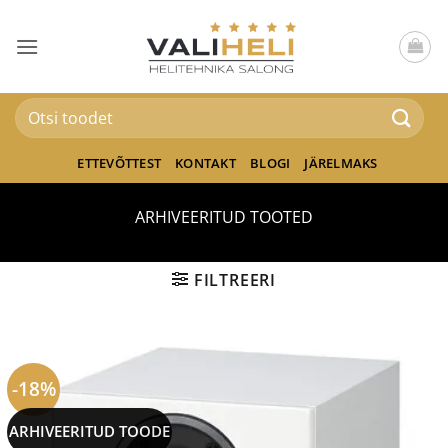
Skip
to
content
Otsi:
ETTEVÕTTEST
KONTAKT
BLOGI
JÄRELMAKS
ARHIVEERITUD TOOTED
FILTREERI
-18%
ARHIVEERITUD TOODE