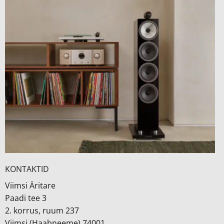
KONTAKTID
Viimsi Äritare
Paadi tee 3
2. korrus, ruum 237
Viimsi (Haabneeme) 74001