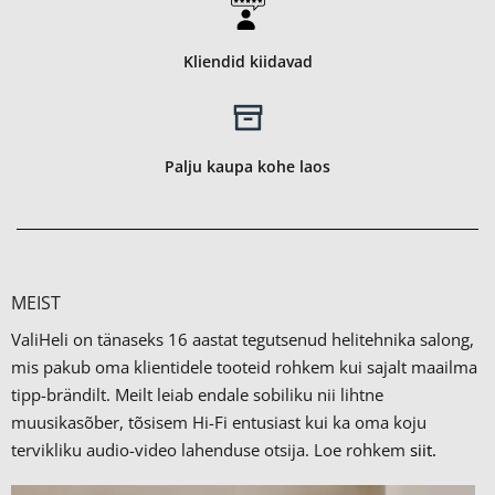
Kliendid kiidavad
Palju kaupa kohe laos
MEIST
ValiHeli on tänaseks 16 aastat tegutsenud helitehnika salong,
mis pakub oma klientidele tooteid rohkem kui sajalt maailma
tipp-brändilt.
Meilt leiab endale sobiliku nii lihtne
muusikasõber, tõsisem Hi-Fi entusiast kui ka oma koju
tervikliku audio-video lahenduse otsija. Loe rohkem
siit.