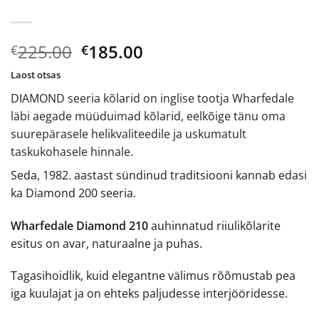
Algne
Current
225.00
185.00
€
€
hind
price
Laost otsas
oli:
is:
DIAMOND seeria kõlarid on inglise tootja Wharfedale
€225.00.
€185.00.
läbi aegade müüduimad kõlarid, eelkõige tänu oma
suurepärasele helikvaliteedile ja uskumatult
taskukohasele hinnale.
Seda, 1982. aastast sündinud traditsiooni kannab edasi
ka Diamond 200 seeria.
Wharfedale Diamond 210
auhinnatud riiulikõlarite
esitus on avar, naturaalne ja puhas.
Tagasihoidlik, kuid elegantne välimus rõõmustab pea
iga kuulajat ja on ehteks paljudesse interjööridesse.