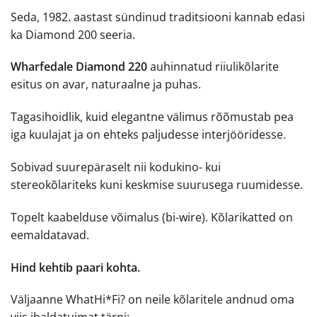
Seda, 1982. aastast sündinud traditsiooni kannab edasi
ka Diamond 200 seeria.
Wharfedale Diamond 220
auhinnatud riiulikõlarite
esitus on avar, naturaalne ja puhas.
Tagasihoidlik, kuid elegantne välimus rõõmustab pea
iga kuulajat ja on ehteks paljudesse interjööridesse.
Sobivad suurepäraselt nii kodukino- kui
stereokõlariteks kuni keskmise suurusega ruumidesse.
Topelt kaabelduse võimalus (bi-wire). Kõlarikatted on
eemaldatavad.
Hind kehtib paari kohta.
Väljaanne WhatHi*Fi? on neile kõlaritele andnud oma