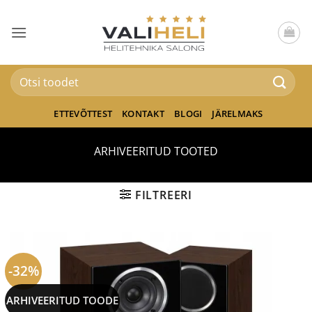
Skip
to
content
Otsi:
ETTEVÕTTEST
KONTAKT
BLOGI
JÄRELMAKS
ARHIVEERITUD TOOTED
FILTREERI
-32%
ARHIVEERITUD TOODE