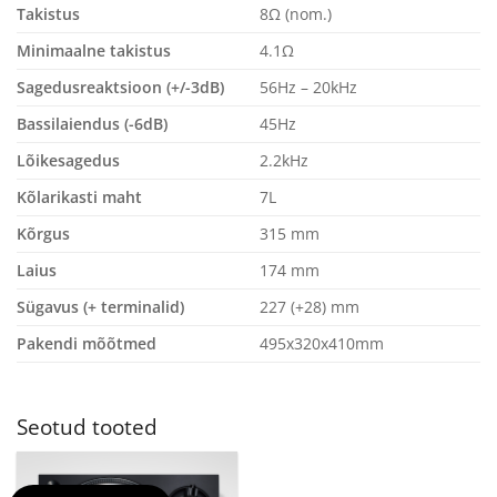
Takistus
8Ω (nom.)
Minimaalne takistus
4.1Ω
Sagedusreaktsioon (+/-3dB)
56Hz – 20kHz
Bassilaiendus (-6dB)
45Hz
Lõikesagedus
2.2kHz
Kõlarikasti maht
7L
Kõrgus
315 mm
Laius
174 mm
Sügavus (+ terminalid)
227 (+28) mm
Pakendi mõõtmed
495x320x410mm
Seotud tooted