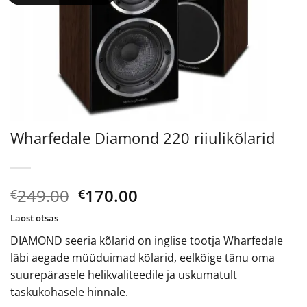
Wharfedale Diamond 220 riiulikõlarid
Algne
Current
249.00
170.00
€
€
hind
price
Laost otsas
oli:
is:
DIAMOND seeria kõlarid on inglise tootja Wharfedale
€249.00.
€170.00.
läbi aegade müüduimad kõlarid, eelkõige tänu oma
suurepärasele helikvaliteedile ja uskumatult
taskukohasele hinnale.