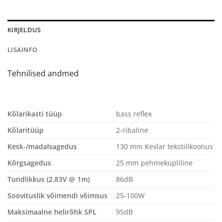
KIRJELDUS
LISAINFO
Tehnilised andmed
Kõlarikasti tüüp
bass reflex
Kõlaritüüp
2-ribaline
Kesk-/madalsagedus
130 mm Kevlar tekstiilkoonus
Kõrgsagedus
25 mm pehmekupliline
Tundlikkus (2.83V @ 1m)
86dB
Soovituslik võimendi võimsus
25-100W
Maksimaalne helirõhk SPL
95dB