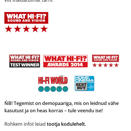
viis ihaldatuimat tärni:
ŃB! Tegemist on demopaariga, mis on leidnud vähe
kasutust ja on heas korras – tule veendu ise!
Rohkem infot leiad
tootja kodulehelt.