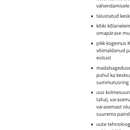
vähendamisele
täiustatud ke
kõiki kõlariele
omapärase mus
pikk kogemus K
võimaldanud p
esitust
madalsagedusel
puhul ka kesk
summutusring
uus kolmesuuna
taha), varasem
varasemast olul
suurema paindl
uute tehnoloog