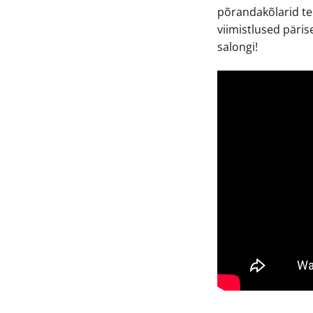
põrandakõlarid te
viimistlused pärise
salongi!