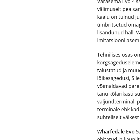
Varasema Evo 4 sa
välimuselt pea s
kaalu on tulnud j
ümbritsetud omapä
lisandunud hall. 
imitatsiooni aseme
Tehnilises osas o
kõrgsageduseleme
täiustatud ja muud
lõikesagedusi, Si
võimaldavad parem
tänu kõlarikasti
väljundterminali 
terminale ehk kad
suhteliselt väikes
Wharfedale Evo 5
ehitatud ja kaunil