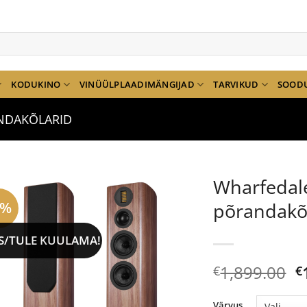
KODUKINO
VINÜÜLPLAADIMÄNGIJAD
TARVIKUD
SOOD
NDAKÕLARID
Wharfedal
3%
põrandakõ
S/TULE KUULAMA!
A
1,899.00
€
€
h
ol
Värvus