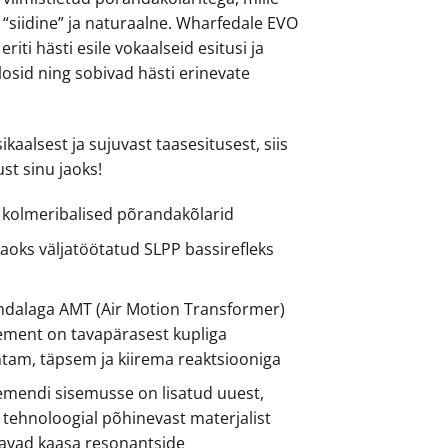
 “siidine” ja naturaalne. Wharfedale EVO
eriti hästi esile vokaalseid esitusi ja
osid ning sobivad hästi erinevate
kaalsest ja sujuvast taasesitusest, siis
ust sinu jaoks!
 kolmeribalised põrandakõlarid
jaoks väljatöötatud SLPP bassirefleks
dalaga AMT (Air Motion Transformer)
ment on tavapärasest kupliga
tam, täpsem ja kiirema reaktsiooniga
mendi sisemusse on lisatud uuest,
tehnoloogial põhinevast materjalist
itavad kaasa resonantside