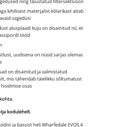
gedused ning täiustatud filtersektsioon
ga kihilisest materjalist kõlarikast aitab
avaid sagedusi
dust alusplaadi kuju on disainitud nii, et
assipordi tööd
in
istlust, uudisena on nüüd sarjas olemas
us
ad on disainitud ja valmistatud
lt, mis tähendab täielikku sõltumatust
i hoidmise osas
 kohta.
tja kodulehelt
.
siidist ja bassist heli Wharfedale EVO5.4