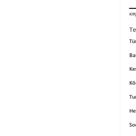
KIR
Te
Tü
Ba
Ke
Kõ
Tu
He
So