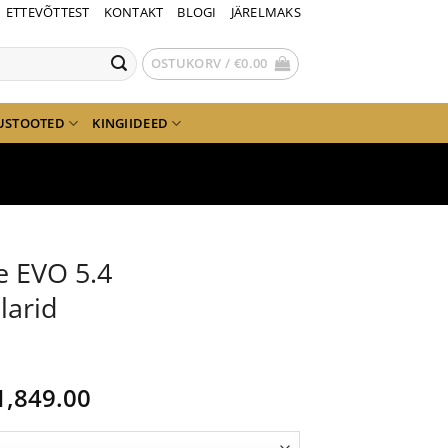
ETTEVÕTTEST
KONTAKT
BLOGI
JÄRELMAKS
OSTUKORV /
€
0.00
USTOOTED
KINGIIDEED
e EVO 5.4
larid
lgne
Current
1,849.00
ind
price
i:
is: