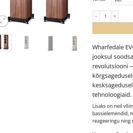
€
Wharfedale EVO 5.4
Wharfedale EVO
jooksul soodsa
revolutsiooni 
kõrgsagedusele
kesksagedusele
tehnoloogiaid.
Lisaks on neil võ
bassielemendid, mi
reageeringu ning 