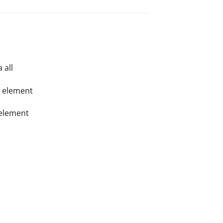
 all
® element
element