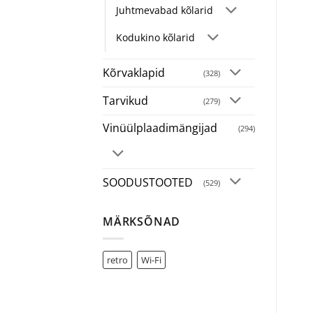
Juhtmevabad kõlarid
Kodukino kõlarid
Kõrvaklapid
(328)
Tarvikud
(279)
Vinüülplaadimängijad
(294)
SOODUSTOOTED
(529)
MÄRKSÕNAD
retro
Wi-Fi