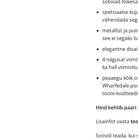
sobivad lõikesa
spetsiaalse kuju
vähendada seg
metallist ja pui
see ei segaks b
elegantne disa
4 nägusat viim
ka hall viimistl
peaaegu kõik os
Wharfedale poo
toote kvaliteed
Hind kehtib paari
Lisainfot vaata
too
Soovid teada, kui 