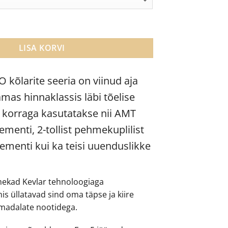
1,899.00.
€1,849.00.
 põrandakõlarid kogus
LISA KORVI
 kõlarite seeria on viinud aja
mas hinnaklassis läbi tõelise
– korraga kasutatakse nii AMT
menti, 2-tollist pehmekuplilist
menti kui ka teisi uuenduslikke
imekad Kevlar tehnoloogiaga
s üllatavad sind oma täpse ja kiire
madalate nootidega.