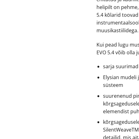
helipilt on pehme,
5.4 kõlarid toovad 
instrumentaalsool
muusikastiilidega.
Kui pead lugu musi
EVO 5.4 võib olla j
sarja suurimad
Elysian mudeli 
süsteem
suurenenud pin
kõrgsagedusele
elemendist puh
kõrgsagedusele
SilentWeaveTM 
detailid, mis a