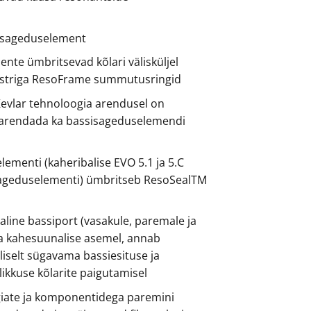
sksageduselement
mente ümbritsevad kõlari välisküljel
triga ResoFrame summutusringid
evlar tehnoloogia arendusel on
arendada ka bassisageduselemendi
ementi (kaheribalise EVO 5.1 ja 5.C
sageduselementi) ümbritseb ResoSealTM
line bassiport (vasakule, paremale ja
a kahesuunalise asemel, annab
iselt sügavama bassiesituse ja
ikkuse kõlarite paigutamisel
iate ja komponentidega paremini