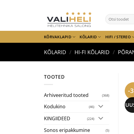
Skip
to
Otsi:
content
KÕRVAKLAPID
KÕLARID
HIFI / STEREO
KÕLARID
/
HI-FI KÕLARID
/
PÕRA
TOOTED
-
Arhiveeritud tooted
(368)
UU
Kodukino
(46)
KINGIIDEED
(224)
Sonos eripakkumine
(5)