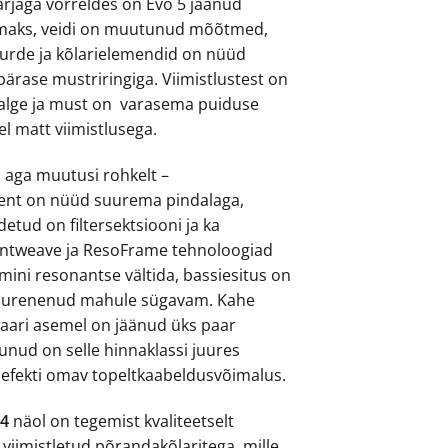
rjaga võrreldes on Evo 5 jäänud
amaks, veidi on muutunud mõõtmed,
uurde ja kõlarielemendid on nüüd
rase mustriringiga. Viimistlustest on
Valge ja must on varasema puiduse
l matt viimistlusega.
n aga muutusi rohkelt –
nt on nüüd suurema pindalaga,
etud on filtersektsiooni ja ka
lentweave ja ResoFrame tehnoloogiad
ini resonantse vältida, bassiesitus on
 suurenenud mahule sügavam. Kahe
paari asemel on jäänud üks paar
unud on selle hinnaklassi juures
t efekti omav topeltkaabeldusvõimalus.
.4
näol on tegemist kvaliteetselt
t viimistletud põrandakõlaritega, mille