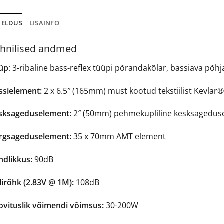
JELDUS
LISAINFO
hnilised andmed
üp
: 3-ribaline bass-reflex tüüpi põrandakõlar, bassiava põhja
ssielement:
2 x 6.5″ (165mm) must kootud tekstiilist Kevlar
sksageduselement:
2″ (50mm) pehmekupliline kesksagedus
rgsageduselement:
35 x 70mm AMT element
ndlikkus:
90dB
lirõhk (2.83V @ 1M):
108dB
ovituslik võimendi võimsus:
30-200W