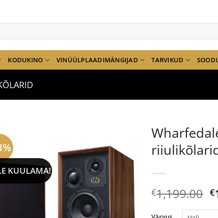
KODUKINO
VINÜÜLPLAADIMÄNGIJAD
TARVIKUD
SOOD
IKÕLARID
Wharfedal
3%
riiulikõlari
LE KUULAMA!
A
1,199.00
€
€
h
ol
Värvus