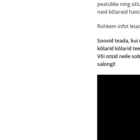
peatükke ning ütl
neid kõlareid hästi
Rohkem infot lei
Soovid teada, ku
kõlarid kõlarid te
Või otsid neile so
salongi!