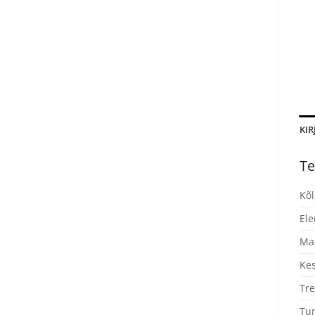
KIR
Te
Kõl
El
Ma
Ke
Tre
Tun