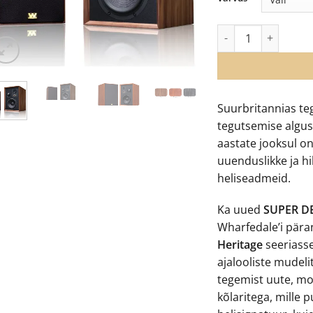
€
Wharfedale Super De
Suurbritannias te
tegutsemise algus
aastate jooksul o
uuenduslikke ja hi
heliseadmeid.
Ka uued
SUPER 
Wharfedale’i pära
Heritage
seeriasse
ajalooliste mudeli
tegemist uute, mo
kõlaritega, mille 