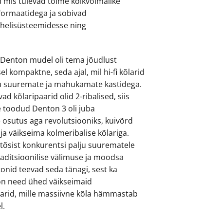
d mis tulevad toime kõikvõimalike
formaatidega ja sobivad
 helisüsteemidesse ning
.
Denton mudel oli tema jõudlust
l kompaktne, seda ajal, mil hi-fi kõlarid
alju suuremate ja mahukamate kastidega.
ad kõlaripaarid olid 2-ribalised, siis
e toodud Denton 3 oli juba
e osutus aga revolutsiooniks, kuivõrd
aja väikseima kolmeribalise kõlariga.
tõsist konkurentsi palju suurematele
raditsioonilise välimuse ja moodsa
onid teevad seda tänagi, sest ka
on need ühed väikseimaid
larid, mille massiivne kõla hämmastab
l.