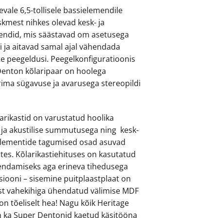
levale 6,5-tollisele bassielemendile
kmest nihkes olevad kesk- ja
ndid, mis säästavad om asetusega
i ja aitavad samal ajal vähendada
e peegeldusi. Peegelkonfiguratioonis
Denton kõlaripaar on hoolega
ima sügavuse ja avarusega stereopildi
arikastid on varustatud hoolika
 ja akustilise summutusega ning kesk-
lementide tagumised osad asuvad
tes. Kõlarikastiehituses on kasutatud
endamiseks aga erineva tihedusega
iooni – sisemine puitplaastplaat on
mist vahekihiga ühendatud välimise MDF
 on tõeliselt hea! Nagu kõik Heritage
n ka Super Dentonid kaetud käsitööna