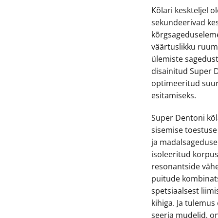
Kõlari keskteljel o
sekundeerivad kes
kõrgsageduseleme
väärtuslikku ruum
ülemiste sagedust
disainitud Super 
optimeeritud suur
esitamiseks.
Super Dentoni kõl
sisemise toestuse
ja madalsageduse
isoleeritud korpus
resonantside väh
puitude kombinats
spetsiaalsest lii
kihiga. Ja tulemus
seeria mudelid, o