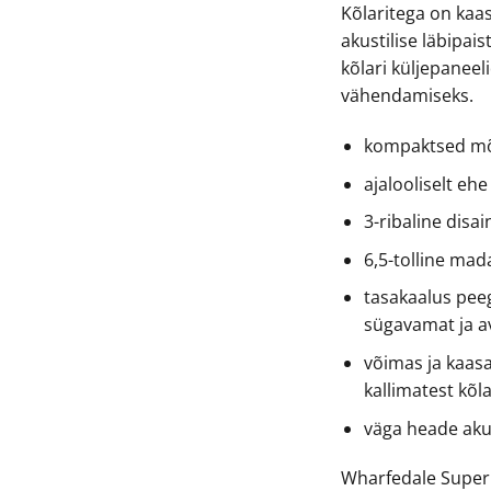
Kõlaritega on kaas
akustilise läbipai
kõlari küljepaneel
vähendamiseks.
kompaktsed m
ajalooliselt eh
3-ribaline disai
6,5-tolline ma
tasakaalus pee
sügavamat ja a
võimas ja kaasa
kallimatest kõl
väga heade aku
Wharfedale Super