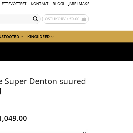
ETTEVÕTTEST
KONTAKT
BLOGI
JÄRELMAKS
OSTUKORV /
€
0.00
USTOOTED
KINGIIDEED
e Super Denton suured
d
lgne
Current
1,049.00
ind
price
i:
is: