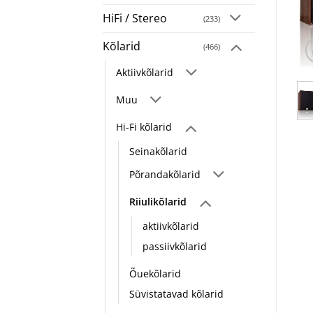
HiFi / Stereo
(233)
Kõlarid
(466)
Aktiivkõlarid
Muu
Hi-Fi kõlarid
Seinakõlarid
Põrandakõlarid
Riiulikõlarid
aktiivkõlarid
passiivkõlarid
Õuekõlarid
Süvistatavad kõlarid