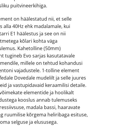
liku puitvineerkihiga.
ement on häälestatud nii, et selle
ks alla 40Hz ehk madalamale, kui
arri E1 häälestus ja see on nii
metega kõlari kohta väga
ulemus. Kahetolline (50mm)
 tugineb Evo sarjas kasutatavale
mendile, millele on tehtud kohandusi
ntoni vajadustele. 1-tolline element
edale Dovedale mudelilt ja selle juures
id ja vastupidavaid keraamilisi detaile.
 võimekate elementide ja hoolikalt
edustega kooslus annab tulemuseks
essiivsuse, madala bassi, haaravate
g ruumilise kõrgema heliribaga esituse,
t oma selguse ja elususega.