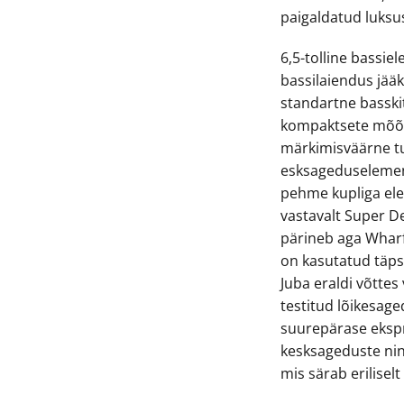
paigaldatud luksus
6,5-tolline bassiel
bassilaiendus jää
standartne basskit
kompaktsete mõõt
märkimisväärne t
esksageduselement
pehme kupliga ele
vastavalt Super De
pärineb aga Wharf
on kasutatud täpse
Juba eraldi võttes
testitud lõikesag
suurepärase ekspr
kesksageduste nin
mis särab erilisel