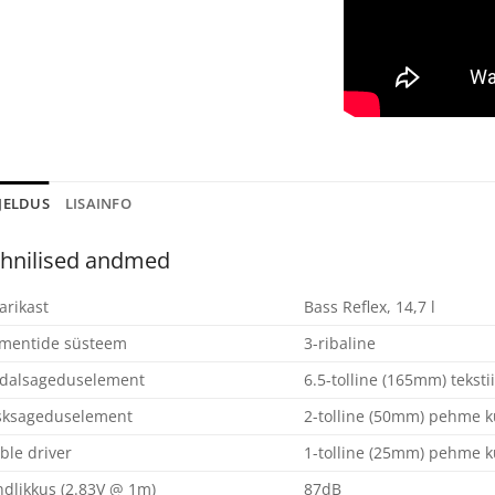
JELDUS
LISAINFO
hnilised andmed
arikast
Bass Reflex, 14,7 l
ementide süsteem
3-ribaline
dalsageduselement
6.5-tolline (165mm) teksti
sksageduselement
2-tolline (50mm) pehme 
ble driver
1-tolline (25mm) pehme 
dlikkus (2.83V @ 1m)
87dB