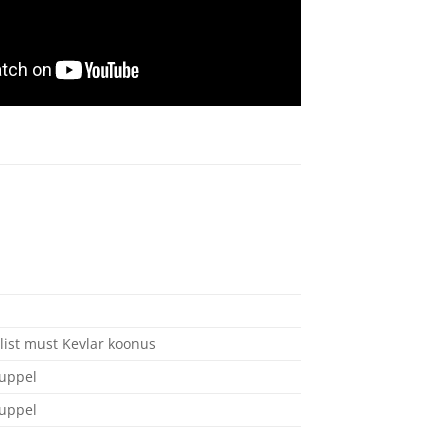
ilist must Kevlar koonus
kuppel
kuppel