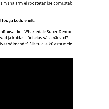
us “Vana arm ei roosteta!” iseloomustab
.
ad
tootja kodulehelt
.
i mõnusat heli Wharfedale Super Denton
evad ja kuidas päriselus välja näevad?
bivat võimendit? Siis tule ja külasta meie