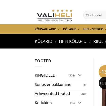
Skip
to
Otsi:
content
KÕRVAKLAPID
KÕLARID
HIFI / STEREO
KÕLARID
/
HI-FI KÕLARID
/
RIIUL
TOOTED
-1
KINGIIDEED
(224)
TU
Sonos eripakkumine
(5)
Arhiveeritud tooted
(368)
Kodukino
(46)