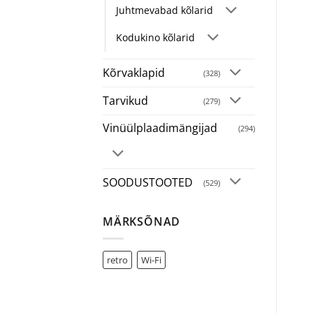
Juhtmevabad kõlarid
Kodukino kõlarid
Kõrvaklapid
(328)
Tarvikud
(279)
Vinüülplaadimängijad
(294)
SOODUSTOOTED
(529)
MÄRKSÕNAD
retro
Wi-Fi