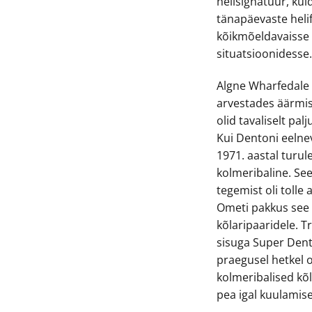
helisignatuur, kui
tänapäevaste heli
kõikmõeldavaisse
situatsioonidesse
Algne Wharfedale 
arvestades äärmise
olid tavaliselt p
Kui Dentoni eelnev
1971. aastal turul
kolmeribaline. Se
tegemist oli tolle 
Ometi pakkus see 
kõlaripaaridele. T
sisuga Super Dent
praegusel hetkel 
kolmeribalised kõ
pea igal kuulamise