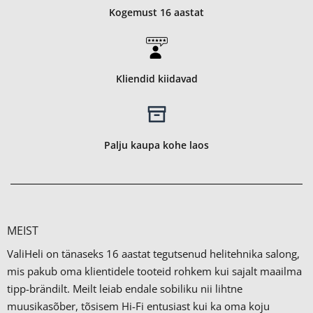
Kogemust 16 aastat
Kliendid kiidavad
Palju kaupa kohe laos
MEIST
ValiHeli on tänaseks 16 aastat tegutsenud helitehnika salong,
mis pakub oma klientidele tooteid rohkem kui sajalt maailma
tipp-brändilt.
Meilt leiab endale sobiliku nii lihtne
muusikasõber, tõsisem Hi-Fi entusiast kui ka oma koju