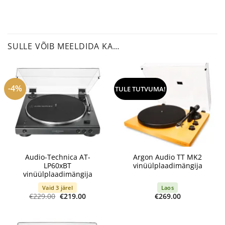
SULLE VÕIB MEELDIDA KA…
-4%
TULE TUTVUMA!
Audio-Technica AT-
Argon Audio TT MK2
LP60xBT
vinüülplaadimängija
vinüülplaadimängija
Vaid 3 järel
Laos
Algne
Current
€
229.00
€
219.00
€
269.00
hind
price
oli:
is:
€229.00.
€219.00.