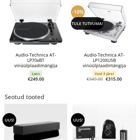
-10%
TULE TUTVUMA!
Audio-Technica AT-
Audio-Technica AT-
LP70xBT
LP120XUSB
vinüülplaadimängija
vinüülplaadimängija
Laos
Vaid 3 järel
Algne
Current
€
249.00
€
349.00
€
315.00
hind
price
oli:
is:
€349.00.
€315.00.
Seotud tooted
UUS!
UUS!