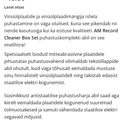
Laost otsas
Vinüülplaatide ja vinüülplaadimängija nõela
puhastamine on väga olulised, kuna see pikendab nii
nende kasutusiga kui ka esituse kvaliteeti.
AM Record
Cleaner Box Set
puhastuskomplekti abil on see
imelihtne!
Spetsiaalselt loodud mitteabrasiivne plaatidele
pihustatav puhastusvahend võimaldab tekstiillappide
abil ohutult, kuid väga tõhusalt eemaldada mustuse
sinu hinnalistelt vinüülplaatidelt ning takistab edasist
staatilise elektri kogunemist.
Süsinikkiust antistaatilise puhastusharja abil saad aga
kiirelt eemaldada plaatidele kogunenud suuremad
tolmuosakesed ja samuti vähendada staatilise elektri
segavaid mõjusid.