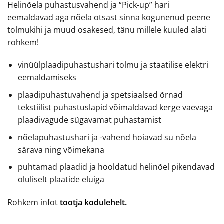
Helinõela puhastusvahend ja “Pick-up” hari
eemaldavad aga nõela otsast sinna kogunenud peene
tolmukihi ja muud osakesed, tänu millele kuuled alati
rohkem!
vinüülplaadipuhastushari tolmu ja staatilise elektri
eemaldamiseks
plaadipuhastuvahend ja spetsiaalsed õrnad
tekstiilist puhastuslapid võimaldavad kerge vaevaga
plaadivagude sügavamat puhastamist
nõelapuhastushari ja -vahend hoiavad su nõela
särava ning võimekana
puhtamad plaadid ja hooldatud helinõel pikendavad
oluliselt plaatide eluiga
Rohkem infot
tootja kodulehelt.