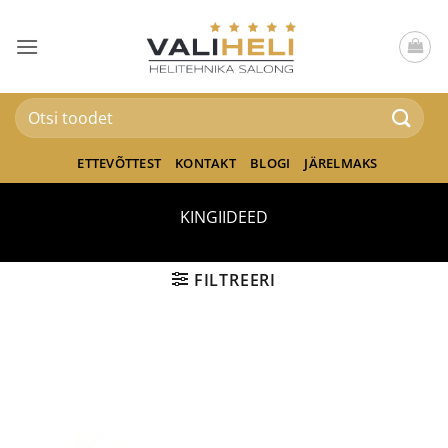
Skip
to
content
Otsi:
ETTEVÕTTEST
KONTAKT
BLOGI
JÄRELMAKS
KINGIIDEED
FILTREERI