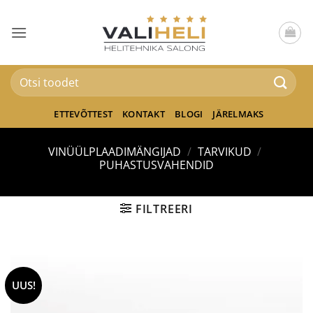
Skip
to
content
Otsi:
ETTEVÕTTEST
KONTAKT
BLOGI
JÄRELMAKS
VINÜÜLPLAADIMÄNGIJAD
/
TARVIKUD
/
PUHASTUSVAHENDID
FILTREERI
UUS!