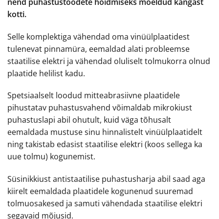
nend puhastustoodete hoidmiseks mõeldud kangast
kotti.
Selle komplektiga vähendad oma vinüülplaatidest
tulenevat pinnamüra, eemaldad alati probleemse
staatilise elektri ja vähendad oluliselt tolmukorra olnud
plaatide helilist kadu.
Spetsiaalselt loodud mitteabrasiivne plaatidele
pihustatav puhastusvahend võimaldab mikrokiust
puhastuslapi abil ohutult, kuid väga tõhusalt
eemaldada mustuse sinu hinnalistelt vinüülplaatidelt
ning takistab edasist staatilise elektri (koos sellega ka
uue tolmu) kogunemist.
Süsinikkiust antistaatilise puhastusharja abil saad aga
kiirelt eemaldada plaatidele kogunenud suuremad
tolmuosakesed ja samuti vähendada staatilise elektri
segavaid mõjusid.