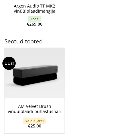
Argon Audio TT MK2
vinüülplaadimängija
Laos
€
269.00
Seotud tooted
UUS!
AM Velvet Brush
vinüülplaadi puhastushari
Vaid 3 järel
€
25.00