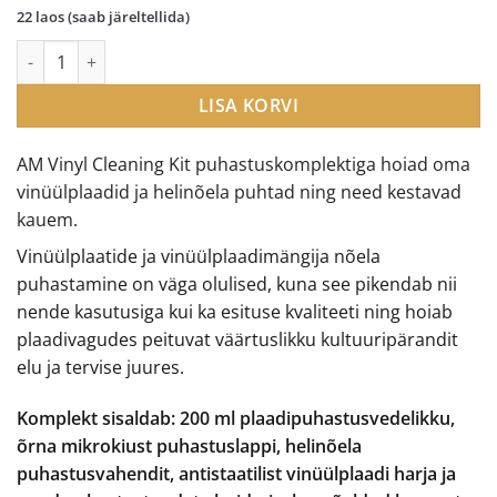
22 laos (saab järeltellida)
AM Cleaning Kit puhastuskomplekt kogus
LISA KORVI
AM Vinyl Cleaning Kit puhastuskomplektiga hoiad oma
vinüülplaadid ja helinõela puhtad ning need kestavad
kauem.
Vinüülplaatide ja vinüülplaadimängija nõela
puhastamine on väga olulised, kuna see pikendab nii
nende kasutusiga kui ka esituse kvaliteeti ning hoiab
plaadivagudes peituvat väärtuslikku kultuuripärandit
elu ja tervise juures.
Komplekt sisaldab: 200 ml plaadipuhastusvedelikku,
õrna mikrokiust puhastuslappi, helinõela
puhastusvahendit, antistaatilist vinüülplaadi harja ja