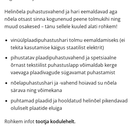
Helinõela puhastusvahend ja hari eemaldavad aga
nõela otsast sinna kogunenud peene tolmukihi ning
muud osakesed – tänu sellele kuuled alati rohkem!
vinüülplaadipuhastushari tolmu eemaldamiseks (ei
tekita kasutamise käigus staatilist elektrit)
pihustatav plaadipuhastuvahend ja spetsiaalne
õrnast tekstiilist puhastuslapp võimaldab kerge
vaevaga plaadivagude sügavamat puhastamist
nõelapuhastushari ja -vahend hoiavad su nõela
särava ning võimekana
puhtamad plaadid ja hooldatud helinõel pikendavad
oluliselt plaatide eluiga
Rohkem infot
tootja kodulehelt.