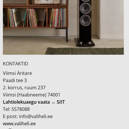
KONTAKTID
Viimsi Äritare
Paadi tee 3
2. korrus, ruum 237
Viimsi (Haabneeme) 74001
Lahtiolekuaegu vaata → SIIT
Tel: 5578088
E-post: info@valiheli.ee
www.valiheli.ee