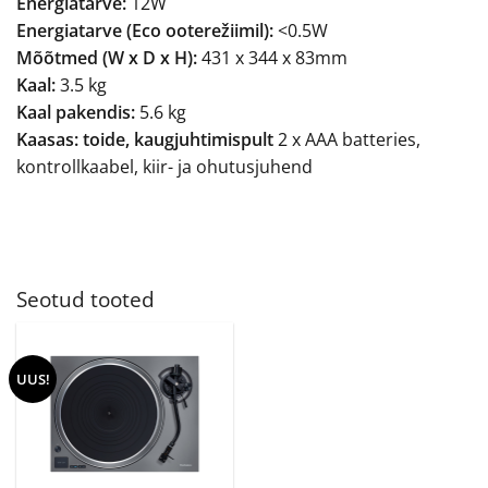
Energiatarve:
12W
Energiatarve (Eco ooterežiimil):
<0.5W
Mõõtmed (W x D x H):
431 x 344 x 83mm
Kaal:
3.5 kg
Kaal pakendis:
5.6 kg
Kaasas: toide, kaugjuhtimispult
2 x AAA batteries,
kontrollkaabel, kiir- ja ohutusjuhend
Seotud tooted
UUS!