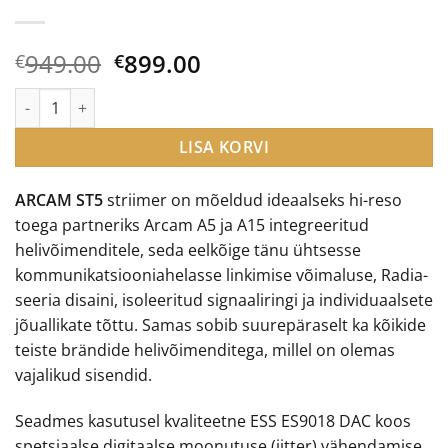
Algne
Current
949.00
899.00
€
€
hind
price
Arcam ST5 striimer kogus
oli:
is:
€949.00.
€899.00.
LISA KORVI
ARCAM ST5
striimer on mõeldud ideaalseks hi-reso
toega partneriks Arcam A5 ja A15 integreeritud
helivõimenditele, seda eelkõige tänu ühtsesse
kommunikatsiooniahelasse linkimise võimaluse, Radia-
seeria disaini, isoleeritud signaaliringi ja individuaalsete
jõuallikate tõttu. Samas sobib suurepäraselt ka kõikide
teiste brändide helivõimenditega, millel on olemas
vajalikud sisendid.
Seadmes kasutusel kvaliteetne ESS ES9018 DAC koos
spetsiaalse digitaalse moonutuse (jitter) vähendamise