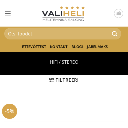
Skip
to
content
Otsi:
ETTEVÕTTEST
KONTAKT
BLOGI
JÄRELMAKS
HIFI / STEREO
FILTREERI
-5%