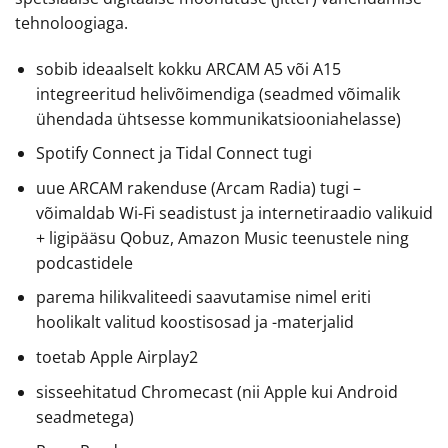
tehnoloogiaga.
sobib ideaalselt kokku ARCAM A5 või A15
integreeritud helivõimendiga (seadmed võimalik
ühendada ühtsesse kommunikatsiooniahelasse)
Spotify Connect ja Tidal Connect tugi
uue ARCAM rakenduse (Arcam Radia) tugi –
võimaldab Wi-Fi seadistust ja internetiraadio valikuid
+ ligipääsu Qobuz, Amazon Music teenustele ning
podcastidele
parema hilikvaliteedi saavutamise nimel eriti
hoolikalt valitud koostisosad ja -materjalid
toetab Apple Airplay2
sisseehitatud Chromecast (nii Apple kui Android
seadmetega)