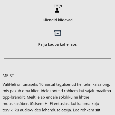
Kliendid kiidavad
Palju kaupa kohe laos
MEIST
ValiHeli on tänaseks 16 aastat tegutsenud helitehnika salong,
mis pakub oma klientidele tooteid rohkem kui sajalt maailma
tipp-brändilt.
Meilt leiab endale sobiliku nii lihtne
muusikasõber, tõsisem Hi-Fi entusiast kui ka oma koju
tervikliku audio-video lahenduse otsija. Loe rohkem
siit.