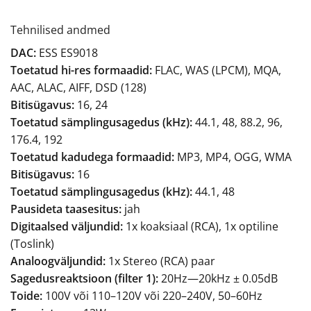
Tehnilised andmed
DAC:
ESS ES9018
Toetatud hi-res formaadid:
FLAC, WAS (LPCM), MQA,
AAC, ALAC, AIFF, DSD (128)
Bitisügavus:
16, 24
Toetatud sämplingusagedus (kHz):
44.1, 48, 88.2, 96,
176.4, 192
Toetatud kadudega formaadid:
MP3, MP4, OGG, WMA
Bitisügavus:
16
Toetatud sämplingusagedus (kHz):
44.1, 48
Pausideta taasesitus:
jah
Digitaalsed väljundid:
1x koaksiaal (RCA), 1x optiline
(Toslink)
Analoogväljundid:
1x Stereo (RCA) paar
Sagedusreaktsioon (filter 1):
20Hz—20kHz ± 0.05dB
Toide:
100V või 110–120V või 220–240V, 50–60Hz