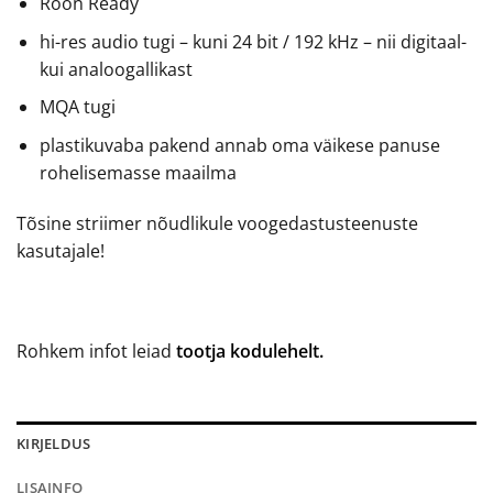
Roon Ready
hi-res audio tugi – kuni 24 bit / 192 kHz – nii digitaal-
kui analoogallikast
MQA tugi
plastikuvaba pakend annab oma väikese panuse
rohelisemasse maailma
Tõsine striimer nõudlikule voogedastusteenuste
kasutajale!
Rohkem infot leiad
tootja kodulehelt.
KIRJELDUS
LISAINFO