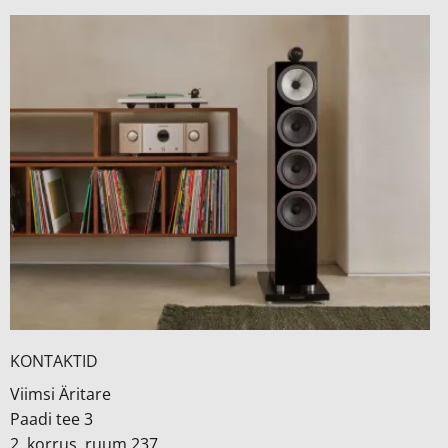
KONTAKTID
Viimsi Äritare
Paadi tee 3
2. korrus, ruum 237