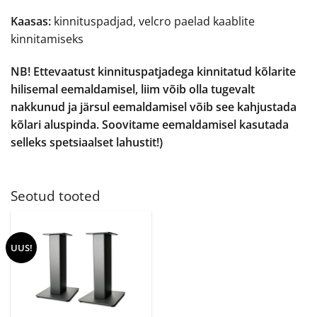
Kaasas:
kinnituspadjad, velcro paelad kaablite
kinnitamiseks
NB! Ettevaatust kinnituspatjadega kinnitatud kõlarite
hilisemal eemaldamisel, liim võib olla tugevalt
nakkunud ja järsul eemaldamisel võib see kahjustada
kõlari aluspinda. Soovitame eemaldamisel kasutada
selleks spetsiaalset lahustit!)
Seotud tooted
UUS!