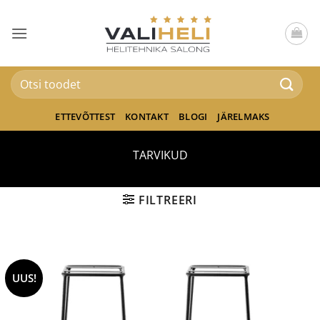
Skip
to
content
Otsi:
ETTEVÕTTEST
KONTAKT
BLOGI
JÄRELMAKS
TARVIKUD
FILTREERI
UUS!