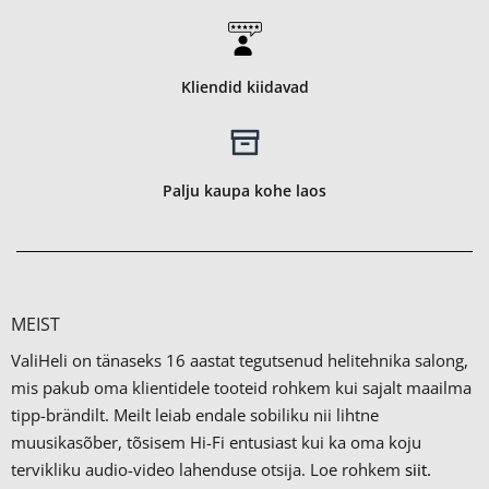
Kliendid kiidavad
Palju kaupa kohe laos
MEIST
ValiHeli on tänaseks 16 aastat tegutsenud helitehnika salong,
mis pakub oma klientidele tooteid rohkem kui sajalt maailma
tipp-brändilt.
Meilt leiab endale sobiliku nii lihtne
muusikasõber, tõsisem Hi-Fi entusiast kui ka oma koju
tervikliku audio-video lahenduse otsija. Loe rohkem
siit.