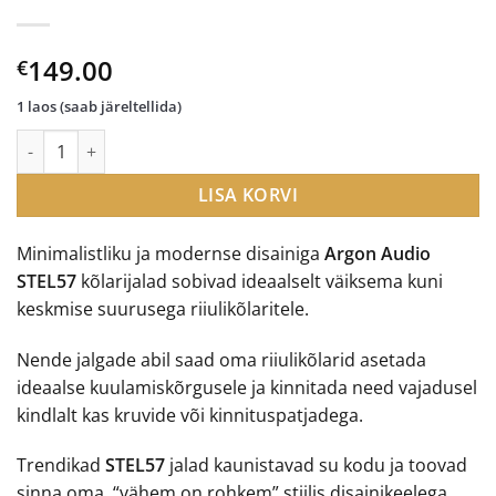
149.00
€
1 laos (saab järeltellida)
Argon Audio Stel 57 kõlarijalad kogus
LISA KORVI
Minimalistliku ja modernse disainiga
Argon Audio
STEL57
kõlarijalad sobivad ideaalselt väiksema kuni
keskmise suurusega riiulikõlaritele.
Nende jalgade abil saad oma riiulikõlarid asetada
ideaalse kuulamiskõrgusele ja kinnitada need vajadusel
kindlalt kas kruvide või kinnituspatjadega.
Trendikad
STEL57
jalad kaunistavad su kodu ja toovad
sinna oma “vähem on rohkem” stiilis disainikeelega