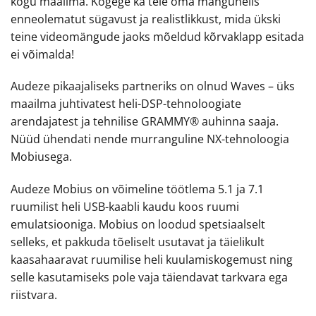
kogu maailma. Kogege ka teie oma mänguhelis
enneolematut sügavust ja realistlikkust, mida ükski
teine ​​videomängude jaoks mõeldud kõrvaklapp esitada
ei võimalda!
Audeze pikaajaliseks partneriks on olnud Waves – üks
maailma juhtivatest heli-DSP-tehnoloogiate
arendajatest ja tehnilise GRAMMY® auhinna saaja.
Nüüd ühendati nende murranguline NX-tehnoloogia
Mobiusega.
Audeze Mobius on võimeline töötlema 5.1 ja 7.1
ruumilist heli USB-kaabli kaudu koos ruumi
emulatsiooniga. Mobius on loodud spetsiaalselt
selleks, et pakkuda tõeliselt usutavat ja täielikult
kaasahaaravat ruumilise heli kuulamiskogemust ning
selle kasutamiseks pole vaja täiendavat tarkvara ega
riistvara.