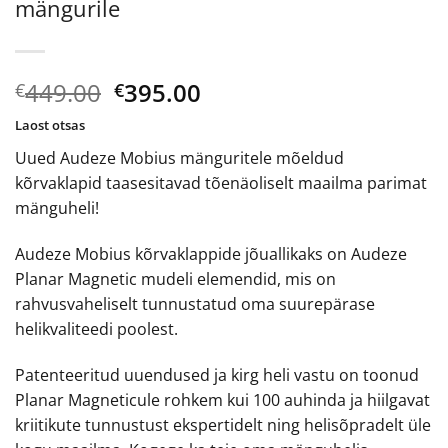
mängurile
Algne
Current
449.00
395.00
€
€
hind
price
Laost otsas
oli:
is:
Uued Audeze Mobius mänguritele mõeldud
€449.00.
€395.00.
kõrvaklapid taasesitavad tõenäoliselt maailma parimat
mänguheli!
Audeze Mobius kõrvaklappide jõuallikaks on Audeze
Planar Magnetic mudeli elemendid, mis on
rahvusvaheliselt tunnustatud oma suurepärase
helikvaliteedi poolest.
Patenteeritud uuendused ja kirg heli vastu on toonud
Planar Magneticule rohkem kui 100 auhinda ja hiilgavat
kriitikute tunnustust ekspertidelt ning helisõpradelt üle