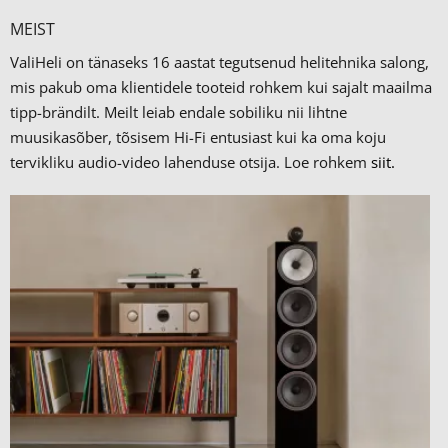
MEIST
ValiHeli on tänaseks 16 aastat tegutsenud helitehnika salong,
mis pakub oma klientidele tooteid rohkem kui sajalt maailma
tipp-brändilt.
Meilt leiab endale sobiliku nii lihtne
muusikasõber, tõsisem Hi-Fi entusiast kui ka oma koju
tervikliku audio-video lahenduse otsija. Loe rohkem
siit.