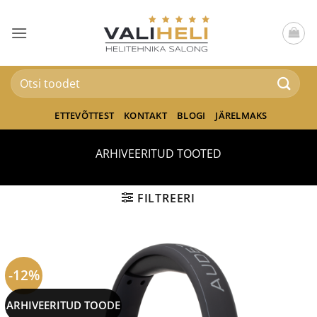
Skip
to
content
Otsi:
ETTEVÕTTEST
KONTAKT
BLOGI
JÄRELMAKS
ARHIVEERITUD TOOTED
FILTREERI
-12%
ARHIVEERITUD TOODE