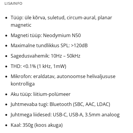
LISAINFO
Tüüp: üle kõrva, suletud, circum-aural, planar
magnetic
Magneti tüüp: Neodymium N50
Maximalne tundlikkus SPL: >120dB
Sagedusvahemik: 10Hz – 50kHz
THD: <0.1% (1 kHz, 1mW)
Mikrofon: eraldatav, autonoomse helivaljususe
kontrolliga
Aku tüüp: liitium-polümeer
Juhtmevaba tugi: Bluetooth (SBC, AAC, LDAC)
Juhtmega liidesed: USB-C, USB-A, 3.5mm analoog
Kaal: 350g (koos akuga)