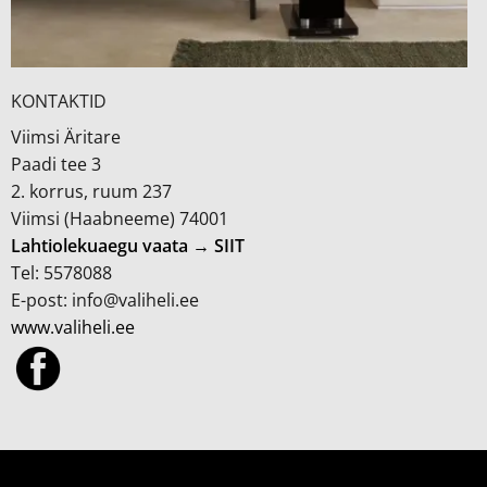
KONTAKTID
Viimsi Äritare
Paadi tee 3
2. korrus, ruum 237
Viimsi (Haabneeme) 74001
Lahtiolekuaegu vaata → SIIT
Tel: 5578088
E-post: info@valiheli.ee
www.valiheli.ee
MÜÜGITINGIMUSED JA PRIVAATSUSPOLIITIKA