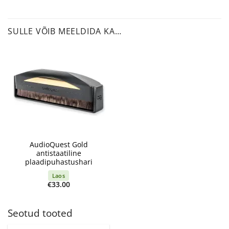
SULLE VÕIB MEELDIDA KA…
AudioQuest Gold
antistaatiline
plaadipuhastushari
Laos
€
33.00
Seotud tooted