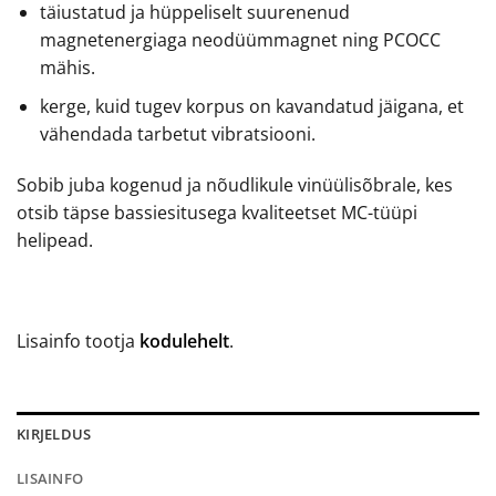
täiustatud ja hüppeliselt suurenenud
magnetenergiaga neodüümmagnet ning PCOCC
mähis.
kerge, kuid tugev korpus on kavandatud jäigana, et
vähendada tarbetut vibratsiooni.
Sobib juba kogenud ja nõudlikule vinüülisõbrale, kes
otsib täpse bassiesitusega kvaliteetset MC-tüüpi
helipead.
Lisainfo tootja
kodulehelt
.
KIRJELDUS
LISAINFO