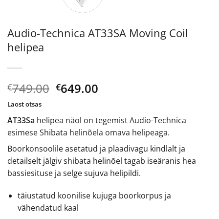
Audio-Technica AT33SA Moving Coil
helipea
Algne
Current
749.00
649.00
€
€
hind
price
Laost otsas
oli:
is:
AT33Sa
helipea näol on tegemist Audio-Technica
€749.00.
€649.00.
esimese Shibata helinõela omava helipeaga.
Boorkonsoolile asetatud ja plaadivagu kindlalt ja
detailselt jälgiv shibata helinõel tagab iseäranis hea
bassiesituse ja selge sujuva helipildi.
täiustatud koonilise kujuga boorkorpus ja
vähendatud kaal