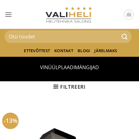
Skip
to
content
Otsi:
ETTEVÕTTEST
KONTAKT
BLOGI
JÄRELMAKS
VINÜÜLPLAADIMÄNGIJAD
FILTREERI
-13%