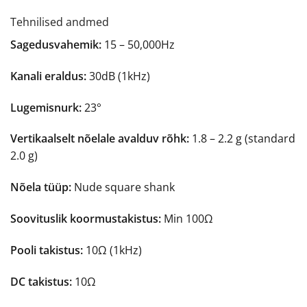
Tehnilised andmed
Sagedusvahemik:
15 – 50,000Hz
Kanali eraldus:
30dB (1kHz)
Lugemisnurk:
23°
Vertikaalselt nõelale avalduv rõhk:
1.8 – 2.2 g (standard
2.0 g)
Nõela tüüp:
Nude square shank
Soovituslik koormustakistus:
Min 100Ω
Pooli takistus:
10Ω (1kHz)
DC takistus:
10Ω