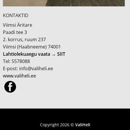
KONTAKTID
Viimsi Äritare
Paadi tee 3
2. korrus, ruum 237
Viimsi (Haabneeme) 74001
Lahtiolekuaegu vaata → SIIT
Tel: 5578088
E-post: info@valiheli.ee
www.valiheli.ee
MÜÜGITINGIMUSED JA PRIVAATSUSPOLIITIKA
Copyright 2026 ©
ValiHeli