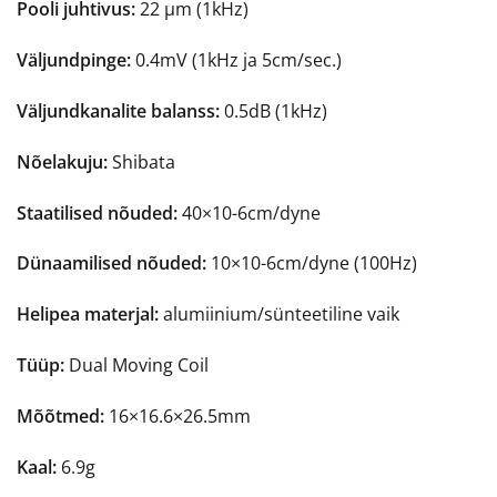
Pooli juhtivus:
22 µm (1kHz)
Väljundpinge:
0.4mV (1kHz ja 5cm/sec.)
Väljundkanalite balanss:
0.5dB (1kHz)
Nõelakuju:
Shibata
Staatilised nõuded:
40×10-6cm/dyne
Dünaamilised nõuded:
10×10-6cm/dyne (100Hz)
Helipea materjal:
alumiinium/sünteetiline vaik
Tüüp:
Dual Moving Coil
Mõõtmed:
16×16.6×26.5mm
Kaal:
6.9g