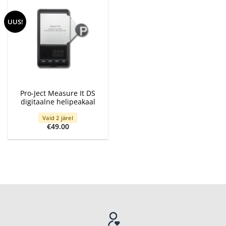
UUS!
Pro-Ject Measure It DS
digitaalne helipeakaal
Vaid 2 järel
€
49.00