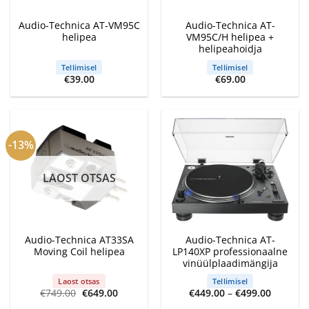
Audio-Technica AT-VM95C
Audio-Technica AT-
helipea
VM95C/H helipea +
helipeahoidja
Tellimisel
Tellimisel
€
39.00
€
69.00
-13%
LAOST OTSAS
Audio-Technica AT33SA
Audio-Technica AT-
Moving Coil helipea
LP140XP professionaalne
vinüülplaadimängija
Laost otsas
Tellimisel
Algne
Current
Price
€
749.00
€
649.00
€
449.00
–
€
499.00
hind
price
range: