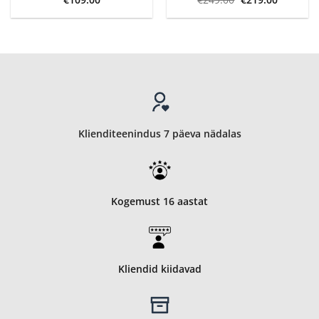
hind
price
oli:
is:
€249.00.
€219.00.
Klienditeenindus 7 päeva nädalas
Kogemust 16 aastat
Kliendid kiidavad