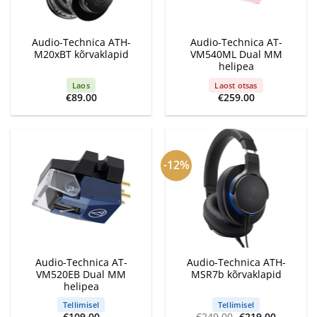
Audio-Technica ATH-
Audio-Technica AT-
M20xBT kõrvaklapid
VM540ML Dual MM
helipea
Laos
Laost otsas
€
89.00
€
259.00
-12%
Audio-Technica AT-
Audio-Technica ATH-
VM520EB Dual MM
MSR7b kõrvaklapid
helipea
Tellimisel
Tellimisel
Algne
Current
€
109.00
€
249.00
€
219.00