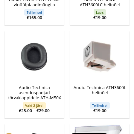
vinüülplaadimängija
ATN3600LC helinõel
Tellimisel
Laos
€
165.00
€
19.00
Audio-Technica
Audio-Technica ATN3600L
asenduspadjad
helinõel
kõrvaklappidele ATH-M50X
Vaid 2 järel
Tellimisel
Price
€
25.00
–
€
29.00
€
19.00
range:
€25.00
through
€29.00