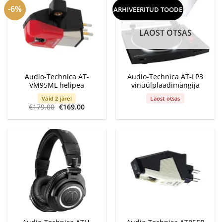
-6%
ARHIVEERITUD TOODE
LAOST OTSAS
Audio-Technica AT-
Audio-Technica AT-LP3
VM95ML helipea
vinüülplaadimängija
Vaid 2 järel
Laost otsas
Algne
Current
€
179.00
€
169.00
hind
price
oli:
is:
€179.00.
€169.00.