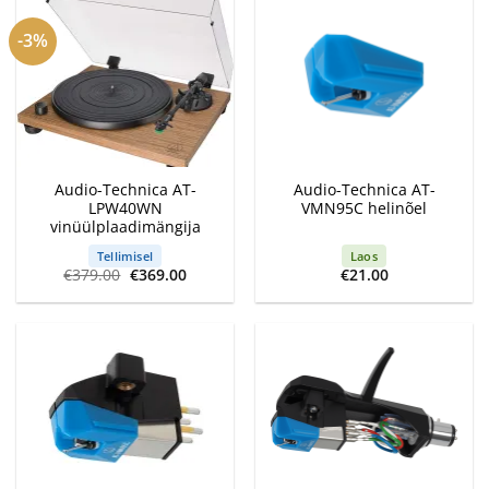
-3%
Audio-Technica AT-
Audio-Technica AT-
LPW40WN
VMN95C helinõel
vinüülplaadimängija
Tellimisel
Laos
Algne
Current
€
379.00
€
369.00
€
21.00
hind
price
oli:
is:
€379.00.
€369.00.