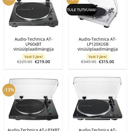
TULE TUTVUMA!
Audio-Technica AT-
Audio-Technica AT-
LP60xBT
LP120XUSB
vinüülplaadimängija
vinüülplaadimängija
Vaid 3 järel
Vaid 3 järel
Algne
Current
Algne
Current
€
229.00
€
219.00
€
349.00
€
315.00
hind
price
hind
price
oli:
is:
oli:
is:
€229.00.
€219.00.
€349.00.
€315.00.
-13%
Audio-Technica AT-LP3XBT
Audio-Technica AT-