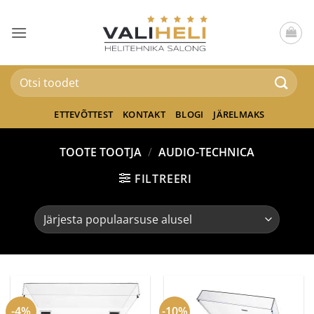
Skip
to
content
Otsi:
ETTEVÕTTEST
KONTAKT
BLOGI
JÄRELMAKS
TOOTE TOOTJA
/
AUDIO-TECHNICA
FILTREERI
-4%
-10%