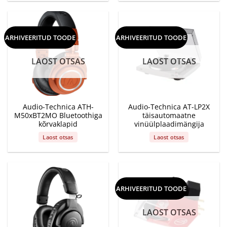
oli:
is:
€449.00
€749.00.
€649.00.
through
€499.00
ARHIVEERITUD TOODE
ARHIVEERITUD TOODE
LAOST OTSAS
LAOST OTSAS
Audio-Technica ATH-
Audio-Technica AT-LP2X
M50xBT2MO Bluetoothiga
täisautomaatne
kõrvaklapid
vinüülplaadimängija
Laost otsas
Laost otsas
ARHIVEERITUD TOODE
LAOST OTSAS