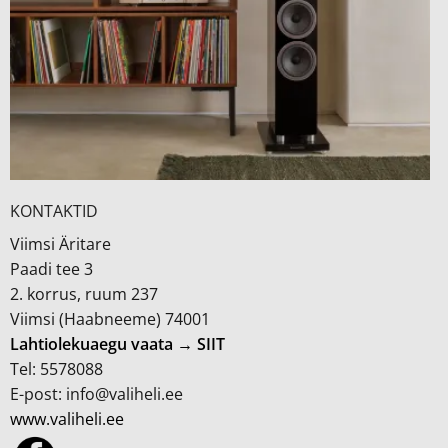
KONTAKTID
Viimsi Äritare
Paadi tee 3
2. korrus, ruum 237
Viimsi (Haabneeme) 74001
Lahtiolekuaegu vaata → SIIT
Tel: 5578088
E-post: info@valiheli.ee
www.valiheli.ee