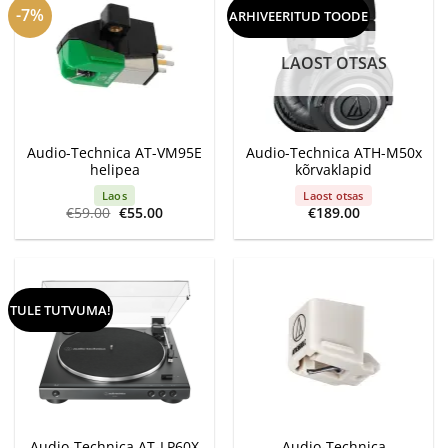
-7%
ARHIVEERITUD TOODE
LAOST OTSAS
Audio-Technica AT-VM95E
Audio-Technica ATH-M50x
helipea
kõrvaklapid
Laos
Laost otsas
Algne
Current
€
59.00
€
55.00
€
189.00
hind
price
oli:
is:
€59.00.
€55.00.
TULE TUTVUMA!
Audio-Technica AT-LP60X
Audio-Technica