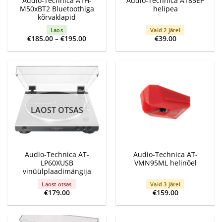
Audio-Technica ATH-
Audio-Technica AT85EP
M50xBT2 Bluetoothiga
helipea
kõrvaklapid
Laos
Vaid 2 järel
Price
€
185.00
–
€
195.00
€
39.00
range:
€185.00
through
€195.00
LAOST OTSAS
Audio-Technica AT-
Audio-Technica AT-
LP60XUSB
VMN95ML helinõel
vinüülplaadimängija
Laost otsas
Vaid 3 järel
€
179.00
€
159.00