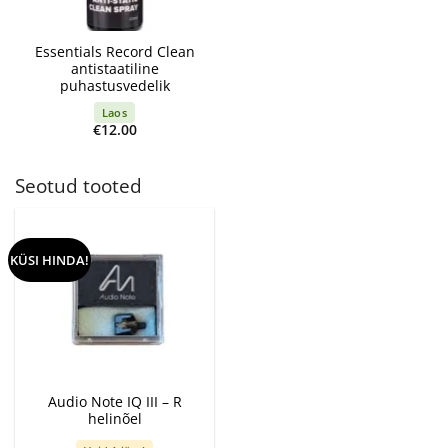
Essentials Record Clean
antistaatiline
puhastusvedelik
Laos
€
12.00
Seotud tooted
KÜSI HINDA!
Audio Note IQ III – R
helinõel