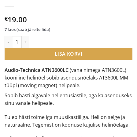
19.00
€
7 laos (saab järeltellida)
Audio-Technica ATN3600LC helinõel kogus
LISA KORVI
Audio-Technica ATN3600LC
(vana nimega ATN3600L)
kooniline helinõel sobib asendusnõelaks AT3600L MM-
tüüpi (moving magnet) helipeale.
Sobib hästi algavale helientusiastile, aga ka asenduseks
sinu vanale helipeale.
Tuleb hästi toime iga muusikastiiliga. Heli on selge ja
naturaalne. Tegemist on koonuse kujulise helinõelaga.