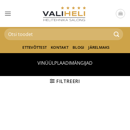
Skip
to
content
Otsi:
ETTEVÕTTEST
KONTAKT
BLOGI
JÄRELMAKS
VINÜÜLPLAADIMÄNGIJAD
FILTREERI