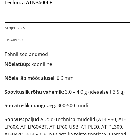
Technica ATN3600LE
KIRJELDUS
LISAINFO
Tehnilised andmed
Nõelatüüp:
kooniline
Nõela läbimõõt alusel:
0,6 mm
Soovituslik rõhu vahemik:
3,0 – 4,0 g (ideaalselt 3,5 g)
Soovituslik mänguaeg:
300-500 tundi
Sobivus:
paljud Audio-Technica mudelid (AT-LP60, AT-
LP60X, AT-LP60XBT, AT-LP60-USB, AT-PL50, AT-PL300,
AT-LP2D, AT-LP2D-USB) aga ka teiste tootjate uuemad