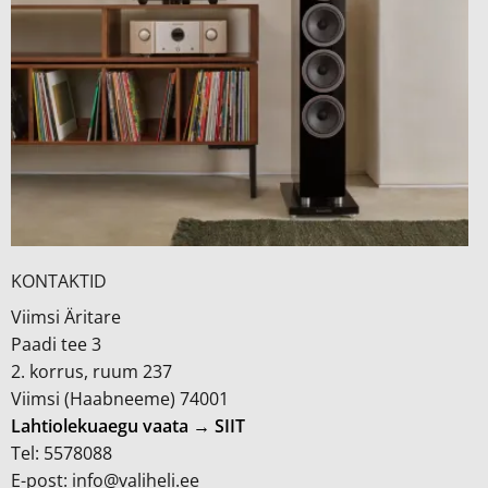
KONTAKTID
Viimsi Äritare
Paadi tee 3
2. korrus, ruum 237
Viimsi (Haabneeme) 74001
Lahtiolekuaegu vaata → SIIT
Tel: 5578088
E-post: info@valiheli.ee