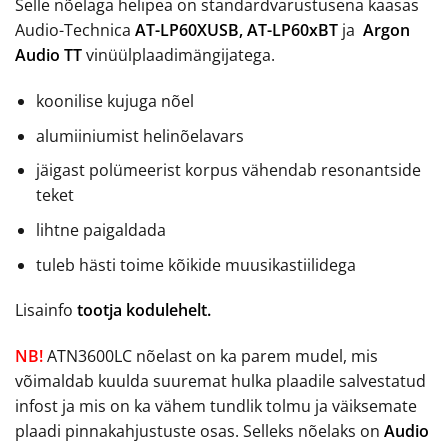
Selle nõelaga helipea on standardvarustusena kaasas
Audio-Technica
AT-LP60XUSB,
AT-LP60xBT
ja
Argon
Audio TT
vinüülplaadimängijatega.
koonilise kujuga nõel
alumiiniumist helinõelavars
jäigast polümeerist korpus vähendab resonantside
teket
lihtne paigaldada
tuleb hästi toime kõikide muusikastiilidega
Lisainfo
tootja kodulehelt.
NB!
ATN3600LC nõelast on ka parem mudel, mis
võimaldab kuulda suuremat hulka plaadile salvestatud
infost ja mis on ka vähem tundlik tolmu ja väiksemate
plaadi pinnakahjustuste osas. Selleks nõelaks on
Audio