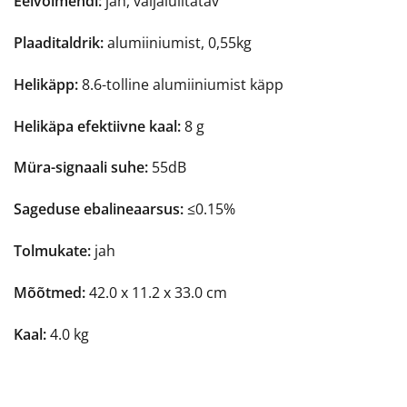
Eelvõimendi:
jah, väljalülitatav
Plaaditaldrik:
alumiiniumist, 0,55kg
Helikäpp:
8.6-tolline alumiiniumist käpp
Helikäpa efektiivne kaal:
8 g
Müra-signaali suhe:
55dB
Sageduse ebalineaarsus:
≤0.15%
Tolmukate:
jah
Mõõtmed:
42.0 x 11.2 x 33.0 cm
Kaal:
4.0 kg