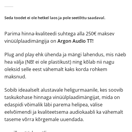
Seda toodet ei ole hetkel laos ja pole seetõttu saadaval.
Parima hinna-kvaliteedi suhtega alla 250€ maksev
vinüülplaadimängija on
Argon Audio TT!
Plug and play ehk ühenda ja mängi lahendus, mis näeb
hea välja (NB! ei ole plastikust) ning kõlab nii nagu
oleksid selle eest vähemalt kaks korda rohkem
maksnud.
Sobib ideaalselt alustavale heligurmaanile, kes soovib
taskukohase hinnaga vinüülplaadimängijat, mida on
edaspidi võimalik läbi parema helipea, välise
eelvõimendi ja kvaliteetsema audiokaabli ka vähemalt
taseme võrra kõrgemale uuendada.