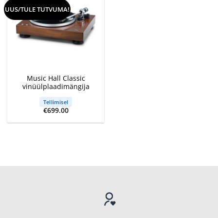
UUS/TULE TUTVUMA!
Music Hall Classic
vinüülplaadimängija
Tellimisel
€
699.00