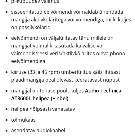
pilkupüüdev välimus
sisseehitatud eelvõimendi võimaldab ühendada
mängija aktiivkõlaritega või võimendiga, mille küljes
on passiivkõlarid
eelvõimendi on väljalülitatav tänu millele on
mängijat võimalik kasutada ka välise või
võimendis/ressiiveris/aktiivkõlarites oleva phono-
eelvõimendiga
kiiruse (33 ja 45 rpm) ümberlülitus käib lihtsasti
plaadimängija peal olevast keeratavast nupust
mängijal on tehase poolt küljes
Audio-Technica
AT3600L helipea (+ nõel)
helipea hõlpsasti vahetatav
tolmukaas
asendatav audiokaabel