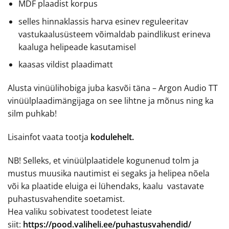
MDF plaadist korpus
selles hinnaklassis harva esinev reguleeritav
vastukaalusüsteem võimaldab paindlikust erineva
kaaluga helipeade kasutamisel
kaasas vildist plaadimatt
Alusta vinüülihobiga juba kasvõi täna – Argon Audio TT
vinüülplaadimängijaga on see lihtne ja mõnus ning ka
silm puhkab!
Lisainfot vaata tootja
kodulehelt.
NB! Selleks, et vinüülplaatidele kogunenud tolm ja
mustus muusika nautimist ei segaks ja helipea nõela
või ka plaatide eluiga ei lühendaks, kaalu vastavate
puhastusvahendite soetamist.
Hea valiku sobivatest toodetest leiate
siit:
https://pood.valiheli.ee/puhastusvahendid/