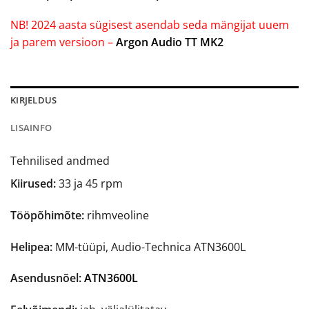
NB! 2024 aasta sügisest asendab seda mängijat uuem
ja parem versioon –
Argon Audio TT MK2
KIRJELDUS
LISAINFO
Tehnilised andmed
Kiirused:
33 ja 45 rpm
Tööpõhimõte:
rihmveoline
Helipea:
MM-tüüpi, Audio-Technica ATN3600L
Asendusnõel:
ATN3600L