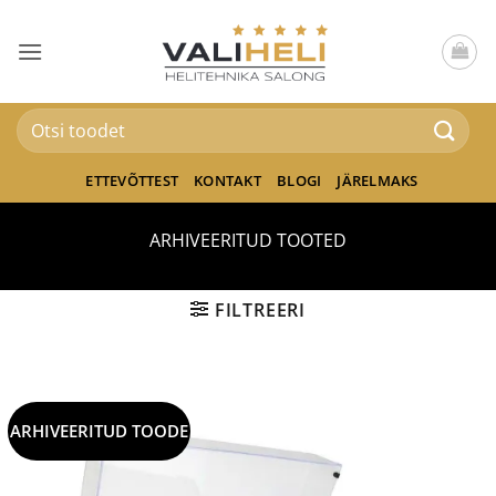
Skip
to
content
Otsi:
ETTEVÕTTEST
KONTAKT
BLOGI
JÄRELMAKS
ARHIVEERITUD TOOTED
FILTREERI
ARHIVEERITUD TOODE