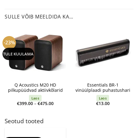
SULLE VÕIB MEELDIDA KA…
-23%
TULE KUULAMA
Q Acoustics M20 HD
Essentials BR-1
pilkupüüdvad aktiivkõlarid
vinüülplaadi puhastushari
Laos
Laos
Price
€
399.00
–
€
475.00
€
13.00
range:
€399.00
through
€475.00
Seotud tooted