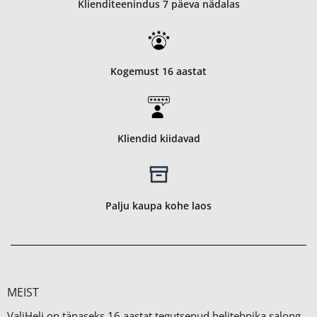
Klienditeenindus 7 päeva nädalas
Kogemust 16 aastat
Kliendid kiidavad
Palju kaupa kohe laos
MEIST
ValiHeli on tänaseks 16 aastat tegutsenud helitehnika salong,