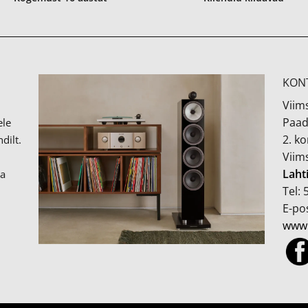
KON
Viims
Paad
ele
2. k
dilt.
Viim
Laht
ka
Tel:
E-pos
www.