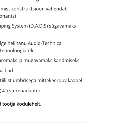
umist konstruktsioon vähendab
onantsi
ping System (D.A.D.S) sügavamaks
selge heli tänu Audio-Technica
 tehnoloogiatele
paremaks ja mugavamaks kandmiseks
padjad
kstiililst ümbrisega mittekeerduv kaabel
(¼”) stereoadapter
ad
tootja kodulehelt.