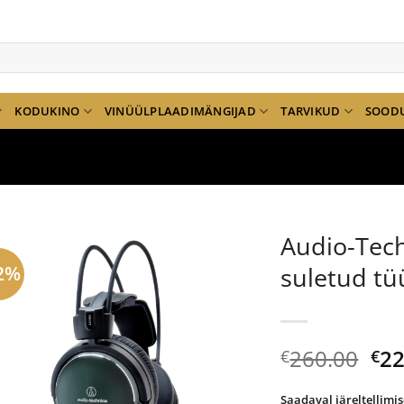
KODUKINO
VINÜÜLPLAADIMÄNGIJAD
TARVIKUD
SOOD
Audio-Tec
2%
suletud tü
Al
260.00
22
€
€
hi
oli:
Saadaval järeltellimis