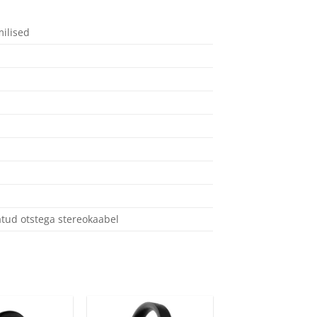
ilised
atud otstega stereokaabel