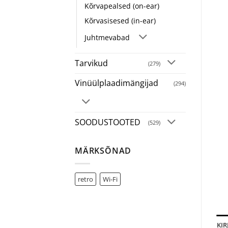
Kõrvapealsed (on-ear)
Kõrvasisesed (in-ear)
Juhtmevabad
Tarvikud
(279)
Vinüülplaadimängijad
(294)
SOODUSTOOTED
(529)
MÄRKSÕNAD
retro
Wi-Fi
KIR