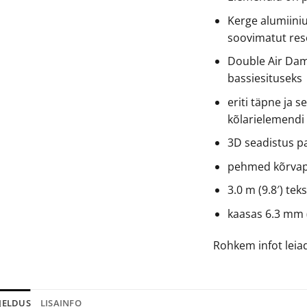
Kerge alumiini
soovimatut res
Double Air Dam
bassiesituseks
eriti täpne ja 
kõlarielemendi
3D seadistus 
pehmed kõrva
3.0 m (9.8′) te
kaasas 6.3 mm 
Rohkem infot lei
JELDUS
LISAINFO