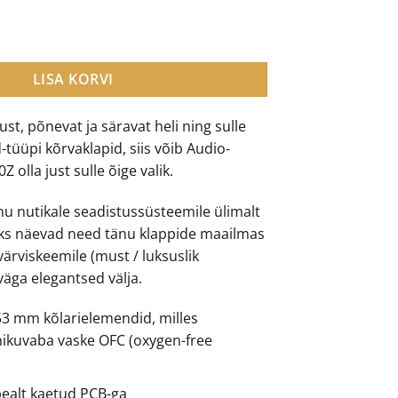
0.00.
€229.00.
-A990Z suletud tüüpi kõrvaklapid kogus
LISA KORVI
t, põnevat ja säravat heli ning sulle
tüüpi kõrvaklapid, siis võib Audio-
 olla just sulle õige valik.
nu nutikale seadistussüsteemile ülimalt
aks näevad need tänu klappide maailmas
ärviskeemile (must / luksuslik
väga elegantsed välja.
3 mm kõlarielemendid, milles
ikuvaba vaske OFC (oxygen-free
ealt kaetud PCB-ga