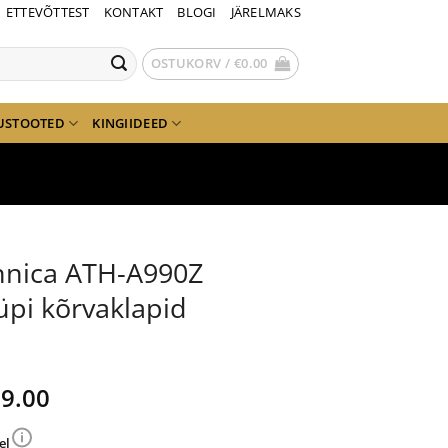
ETTEVÕTTEST
KONTAKT
BLOGI
JÄRELMAKS
OSTUKORV /
€
0.00
USTOOTED
KINGIIDEED
hnica ATH-A990Z
üpi kõrvaklapid
gne
Current
9.00
nd
price
is:
el