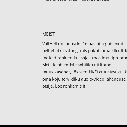
MEIST
ValiHeli on tänaseks 16 aastat tegutsenud
helitehnika salong, mis pakub oma klientid
tooteid rohkem kui sajalt maailma tipp-brän
Meilt leiab endale sobiliku nii lihtne
muusikasõber, tõsisem Hi-Fi entusiast kui 
oma koju tervikliku audio-video lahenduse
otsija. Loe rohkem
siit.