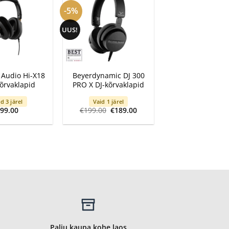
-5%
UUS!
+
 Audio Hi-X18
Beyerdynamic DJ 300
kõrvaklapid
PRO X DJ-kõrvaklapid
d 3 järel
Vaid 1 järel
Algne
Current
€
99.00
€
199.00
€
189.00
hind
price
oli:
is:
€199.00.
€189.00.
Palju kaupa kohe laos