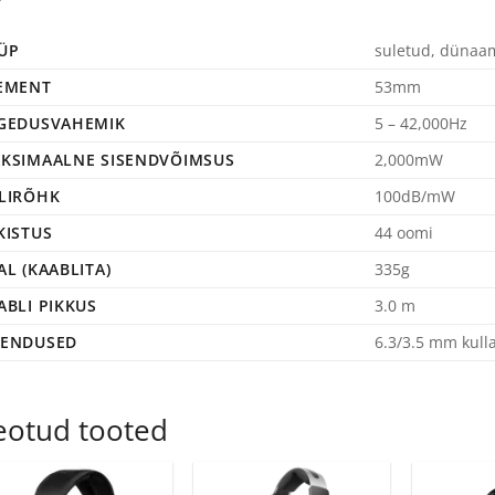
ÜP
suletud, dünaam
EMENT
53mm
GEDUSVAHEMIK
5 – 42,000Hz
KSIMAALNE SISENDVÕIMSUS
2,000mW
LIRÕHK
100dB/mW
KISTUS
44 oomi
AL (KAABLITA)
335g
ABLI PIKKUS
3.0 m
ENDUSED
6.3/3.5 mm kull
eotud tooted