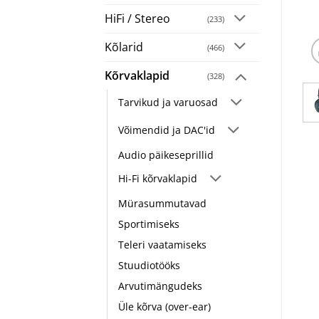
HiFi / Stereo
(233)
Kõlarid
(466)
Kõrvaklapid
(328)
Tarvikud ja varuosad
Võimendid ja DAC'id
Audio päikeseprillid
Hi-Fi kõrvaklapid
Mürasummutavad
Sportimiseks
Teleri vaatamiseks
Stuudiotööks
Arvutimängudeks
Üle kõrva (over-ear)