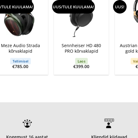
/TULE KUULAMA!
UUS/TULE KUULAMA!
UUS!
+
+
+
Meze Audio Strada
Sennheiser HD 480
Austrian
kõrvaklapid
PRO kõrvaklapid
gold 
Tellimisel
Laos
Vai
€
785.00
€
399.00
Kogemust 16 aastat
Kliendid kiidavad