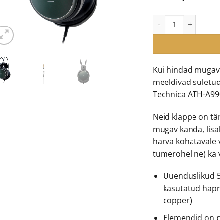
€26
Audio-Technica ATH
Kui hindad mugavus
meeldivad suletud-
Technica ATH-A990Z
Neid klappe on tä
mugav kanda, lis
harva kohatavale v
tumeroheline) ka 
Uuenduslikud 5
kasutatud hapn
copper)
Elemendid on p