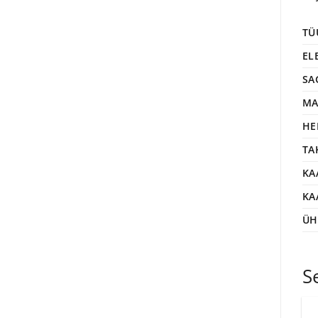
TÜ
EL
SA
MA
HE
TA
KA
KA
ÜH
S