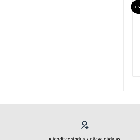
UUS
Klienditeenindus 7 päeva nädalas