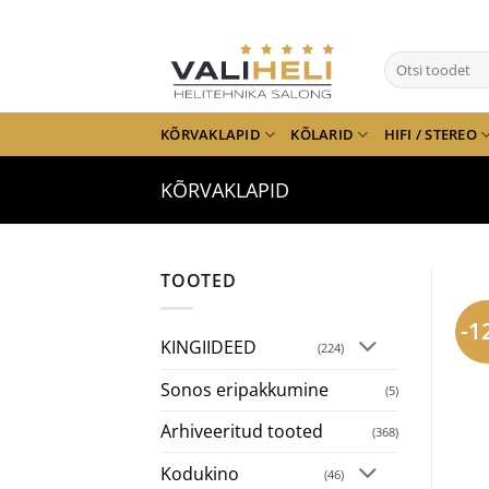
Skip
to
Otsi:
content
KÕRVAKLAPID
KÕLARID
HIFI / STEREO
KÕRVAKLAPID
TOOTED
-1
KINGIIDEED
(224)
Sonos eripakkumine
(5)
Arhiveeritud tooted
(368)
Kodukino
(46)