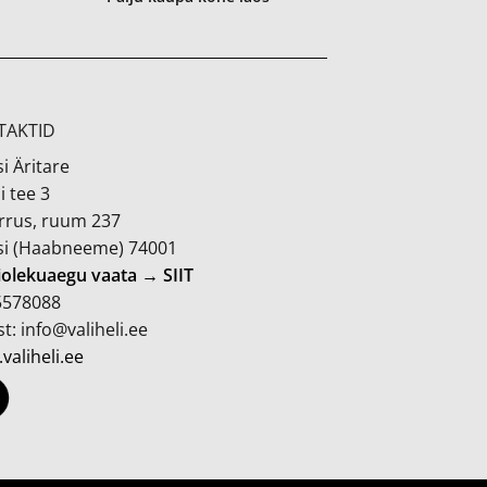
TAKTID
i Äritare
i tee 3
orrus, ruum 237
si (Haabneeme) 74001
iolekuaegu vaata → SIIT
 5578088
t: info@valiheli.ee
valiheli.ee