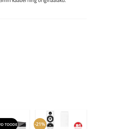
.5mm kaabel ning originaalaku.
-21%
UD TOODE