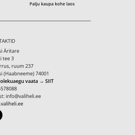
Palju kaupa kohe laos
TAKTID
i Äritare
i tee 3
orrus, ruum 237
si (Haabneeme) 74001
iolekuaegu vaata → SIIT
 5578088
t: info@valiheli.ee
valiheli.ee