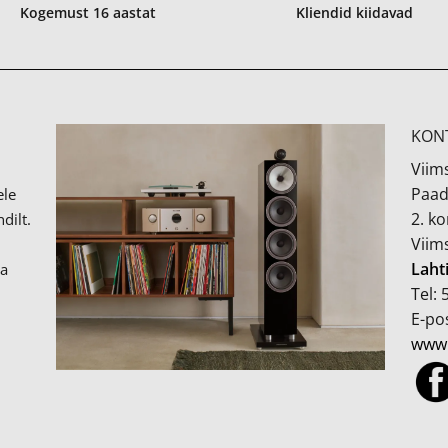
Kogemust 16 aastat
Kliendid kiidavad
KON
Viims
Paad
ele
2. k
dilt.
Viim
Laht
ka
Tel:
E-pos
www.