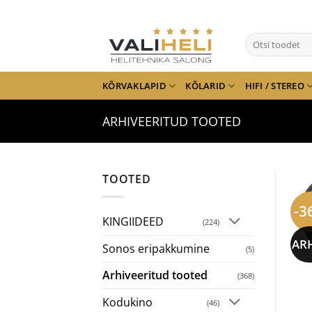
Skip
to
Otsi:
content
KÕRVAKLAPID
KÕLARID
HIFI / STEREO
ARHIVEERITUD TOOTED
TOOTED
-3
KINGIIDEED
(224)
AR
Sonos eripakkumine
(5)
Arhiveeritud tooted
(368)
Kodukino
(46)