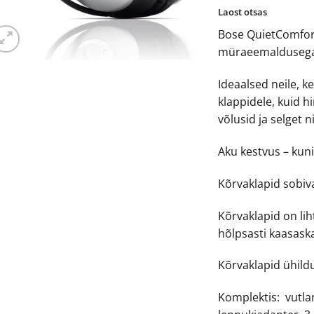
hi
Laost otsas
oli:
Bose QuietComfort 
€29
müraeemaldusega
Ideaalsed neile, 
klappidele, kuid
võlusid ja selget n
Aku kestvus – kun
Kõrvaklapid sobiv
Kõrvaklapid on l
hõlpsasti kaasaska
Kõrvaklapid ühild
Komplektis: vutlar