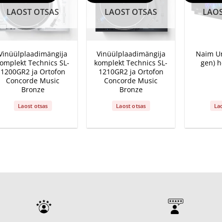
LAOST OTSAS
LAOST OTSAS
LAOS
+
+
+
Vinüülplaadimängija
Vinüülplaadimängija
Naim Un
omplekt Technics SL-
komplekt Technics SL-
gen) h
1200GR2 ja Ortofon
1210GR2 ja Ortofon
Concorde Music
Concorde Music
Bronze
Bronze
Laost otsas
Laost otsas
La