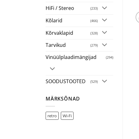
HiFi / Stereo
(233)
Kõlarid
(466)
Kõrvaklapid
(328)
Tarvikud
(279)
Vinüülplaadimängijad
(294)
SOODUSTOOTED
(529)
MÄRKSÕNAD
retro
Wi-Fi