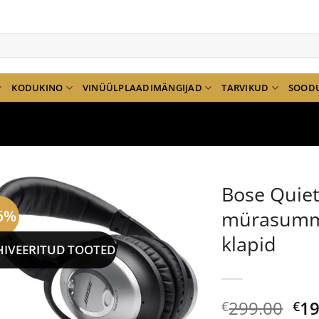
KODUKINO
VINÜÜLPLAADIMÄNGIJAD
TARVIKUD
SOOD
Bose Quie
6%
mürasummu
klapid
HIVEERITUD TOOTED
Al
299.00
19
€
€