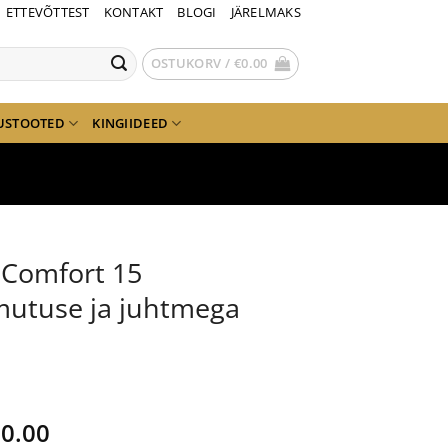
ETTEVÕTTEST
KONTAKT
BLOGI
JÄRELMAKS
OSTUKORV /
€
0.00
USTOOTED
KINGIIDEED
tComfort 15
tuse ja juhtmega
gne
Current
0.00