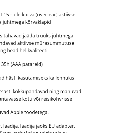
nd
price
is:
15 – üle-kõrva (over-ear) aktiivse
9.00.
€190.00.
 juhtmega kõrvaklapid
kes tahavad jääda truuks juhtmega
 hindavad aktiivse mürasummutuse
ing head helikvaliteeti.
i 35h (AAA patareid)
ad hästi kasutamiseks ka lennukis
ihtsasti kokkupandavad ning mahuvad
ntavasse kotti või reisikohvrisse
uvad Apple toodetega.
, laadija, laadija jaoks EU adapter,