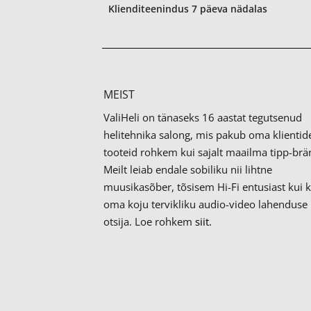
Klienditeenindus 7 päeva nädalas
MEIST
ValiHeli on tänaseks 16 aastat tegutsenud
helitehnika salong, mis pakub oma klientid
tooteid rohkem kui sajalt maailma tipp-brän
Meilt leiab endale sobiliku nii lihtne
muusikasõber, tõsisem Hi-Fi entusiast kui 
oma koju tervikliku audio-video lahenduse
otsija. Loe rohkem
siit.