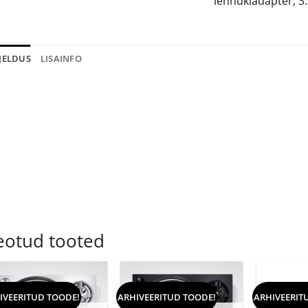
lennukiadapter, 3
JELDUS
LISAINFO
eotud tooted
IVEERITUD TOODE!
ARHIVEERITUD TOODE!
ARHIVEERIT