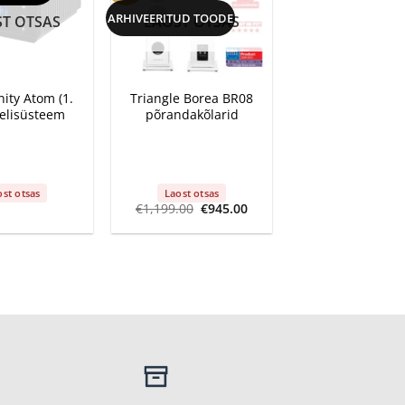
ARHIVEERITUD TOODE
T OTSAS
LAOST OTSAS
+
ity Atom (1.
Triangle Borea BR08
elisüsteem
põrandakõlarid
ost otsas
Laost otsas
Algne
Current
€
1,199.00
€
945.00
hind
price
oli:
is:
€1,199.00.
€945.00.