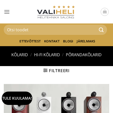
Skip
to
content
Otsi:
ETTEVÕTTEST
KONTAKT
BLOGI
JÄRELMAKS
KÕLARID
/
HI-FI KÕLARID
/
PÕRANDAKÕLARID
FILTREERI
TULE KUULAMA!