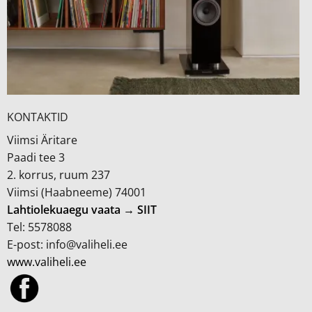
KONTAKTID
Viimsi Äritare
Paadi tee 3
2. korrus, ruum 237
Viimsi (Haabneeme) 74001
Lahtiolekuaegu vaata → SIIT
Tel: 5578088
E-post: info@valiheli.ee
www.valiheli.ee