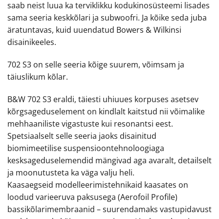
saab neist luua ka terviklikku kodukinosüsteemi lisades
sama seeria keskkõlari ja subwoofri. Ja kõike seda juba
äratuntavas, kuid uuendatud Bowers & Wilkinsi
disainikeeles.
702 S3 on selle seeria kõige suurem, võimsam ja
täiuslikum kõlar.
B&W 702 S3 eraldi, täiesti uhiuues korpuses asetsev
kõrgsageduselement on kindlalt kaitstud nii võimalike
mehhaaniliste vigastuste kui resonantsi eest.
Spetsiaalselt selle seeria jaoks disainitud
biomimeetilise suspensioontehnoloogiaga
kesksageduselemendid mängivad aga avaralt, detailselt
ja moonutusteta ka väga valju heli.
Kaasaegseid modelleerimistehnikaid kaasates on
loodud varieeruva paksusega (Aerofoil Profile)
bassikõlarimembraanid – suurendamaks vastupidavust