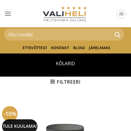
Skip
to
content
Otsi:
ETTEVÕTTEST
KONTAKT
BLOGI
JÄRELMAKS
KÕLARID
FILTREERI
-10%
TULE KUULAMA!