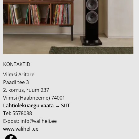
KONTAKTID
Viimsi Äritare
Paadi tee 3
2. korrus, ruum 237
Viimsi (Haabneeme) 74001
Lahtiolekuaegu vaata → SIIT
Tel: 5578088
E-post: info@valiheli.ee
www.valiheli.ee