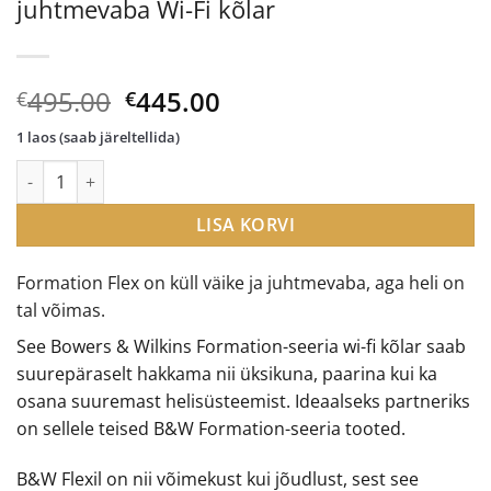
juhtmevaba Wi-Fi kõlar
Algne
Current
495.00
445.00
€
€
hind
price
1 laos (saab järeltellida)
oli:
is:
Bowers & Wilkins Formation Flex juhtmevaba Wi-Fi kõlar kogus
€495.00.
€445.00.
LISA KORVI
Formation Flex on küll väike ja juhtmevaba, aga heli on
tal võimas.
See Bowers & Wilkins Formation-seeria wi-fi kõlar saab
suurepäraselt hakkama nii üksikuna, paarina kui ka
osana suuremast helisüsteemist. Ideaalseks partneriks
on sellele teised B&W Formation-seeria tooted.
B&W Flexil on nii võimekust kui jõudlust, sest see