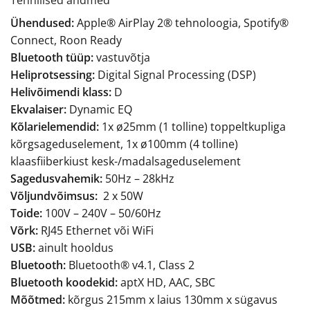
Ühendused:
Apple® AirPlay 2® tehnoloogia, Spotify®
Connect, Roon Ready
Bluetooth tüüp:
vastuvõtja
Heliprotsessing:
Digital Signal Processing (DSP)
Helivõimendi klass:
D
Ekvalaiser:
Dynamic EQ
Kõlarielemendid:
1x ø25mm (1 tolline) toppeltkupliga
kõrgsageduselement, 1x ø100mm (4 tolline)
klaasfiiberkiust kesk-/madalsageduselement
Sagedusvahemik:
50Hz – 28kHz
Võljundvõimsus:
2 x 50W
Toide:
100V – 240V – 50/60Hz
Võrk:
RJ45 Ethernet või WiFi
USB:
ainult hooldus
Bluetooth:
Bluetooth® v4.1, Class 2
Bluetooth koodekid:
aptX HD, AAC, SBC
Mõõtmed:
kõrgus 215mm x laius 130mm x sügavus