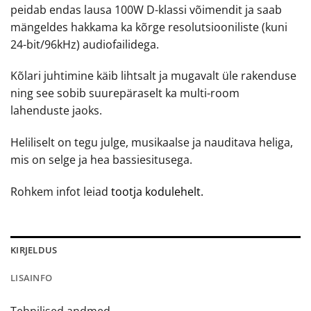
peidab endas lausa 100W D-klassi võimendit ja saab
mängeldes hakkama ka kõrge resolutsiooniliste (kuni
24-bit/96kHz) audiofailidega.
Kõlari juhtimine käib lihtsalt ja mugavalt üle rakenduse
ning see sobib suurepäraselt ka multi-room
lahenduste jaoks.
Heliliselt on tegu julge, musikaalse ja nauditava heliga,
mis on selge ja hea bassiesitusega.
Rohkem infot leiad
tootja kodulehelt.
KIRJELDUS
LISAINFO
Tehnilised andmed