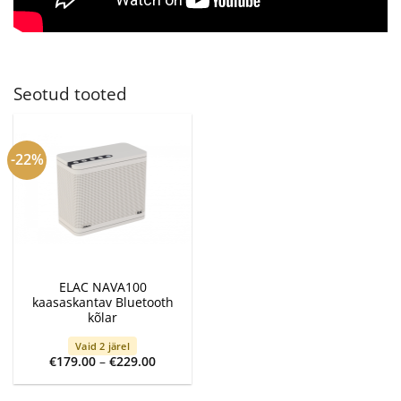
Seotud tooted
-22%
ELAC NAVA100
kaasaskantav Bluetooth
kõlar
Vaid 2 järel
Price
€
179.00
–
€
229.00
range:
€179.00
through