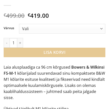
Algne
Current
499.00
419.00
€
€
hind
price
oli:
is:
Värvus
€499.00.
€419.00.
Bowers & Wilkins FS-M-1 kõlarijalad kogus
LISA KORVI
Laia alusplaadiga ca 96 cm kõrgused
Bowers & Wilkinsi
FS-M-1
kõlarijalad suurendavad sinu kompaktsete B&W
M1 kõlarite esituse kvaliteeti ja fikseerivad need kindlalt
optimaalsele kuulamiskõrgusele. Lisaks on olemas
kaablihaldussüsteem – juhtmed saab peita jalgade
sisse.
Ühtivad täielikult M1 kõlarite stiiliga.