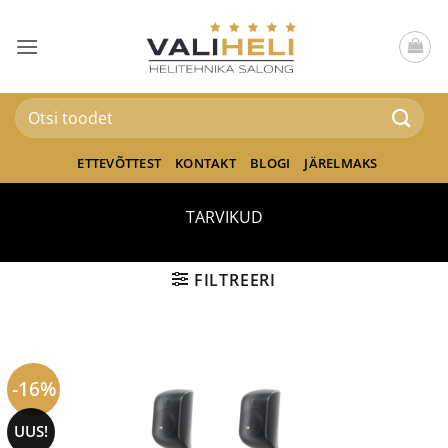
Skip
to
content
Otsi:
ETTEVÕTTEST
KONTAKT
BLOGI
JÄRELMAKS
TARVIKUD
FILTREERI
-16%
UUS!