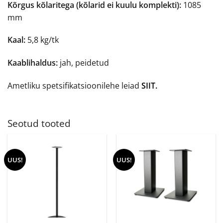
Kõrgus kõlaritega (kõlarid ei kuulu komplekti):
1085
mm
Kaal:
5,8 kg/tk
Kaablihaldus:
jah, peidetud
Ametliku spetsifikatsioonilehe leiad
SIIT.
Seotud tooted
UUS!
UUS!