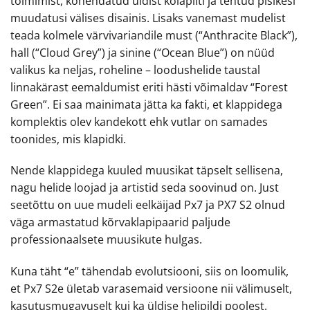
toimimist, kohendatud üldist kõlapilti ja tehtud pisikesi
muudatusi välises disainis. Lisaks vanemast mudelist
teada kolmele värvivariandile must (“Anthracite Black”),
hall (“Cloud Grey”) ja sinine (“Ocean Blue”) on nüüd
valikus ka neljas, roheline – loodushelide taustal
linnakärast eemaldumist eriti hästi võimaldav “Forest
Green”. Ei saa mainimata jätta ka fakti, et klappidega
komplektis olev kandekott ehk vutlar on samades
toonides, mis klapidki.
Nende klappidega kuuled muusikat täpselt sellisena,
nagu helide loojad ja artistid seda soovinud on. Just
seetõttu on uue mudeli eelkäijad Px7 ja PX7 S2 olnud
väga armastatud kõrvaklapipaarid paljude
professionaalsete muusikute hulgas.
Kuna täht “e” tähendab evolutsiooni, siis on loomulik,
et Px7 S2e ületab varasemaid versioone nii välimuselt,
kasutusmugavuselt kui ka üldise helipildi poolest.