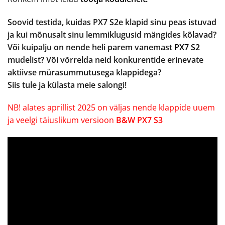
Soovid testida, kuidas PX7 S2e klapid sinu peas istuvad
ja kui mõnusalt sinu lemmiklugusid mängides kõlavad?
Või kuipalju on nende heli parem vanemast
PX7 S2
mudelist? Või võrrelda neid konkurentide erinevate
aktiivse mürasummutusega klappidega?
Siis tule ja külasta meie salongi!
NB! alates aprillist 2025 on väljas nende klappide uuem
ja veelgi täiuslikum versioon
B&W PX7 S3