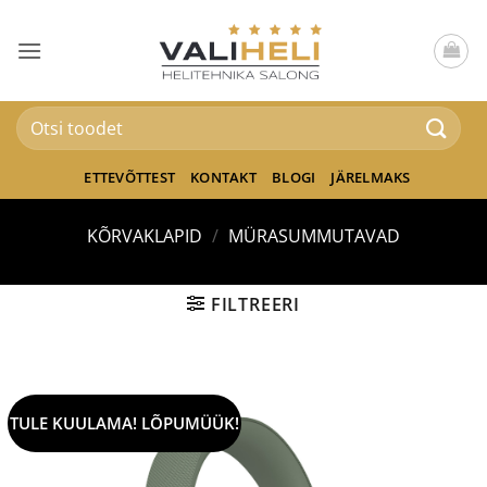
Skip
to
content
Otsi:
ETTEVÕTTEST
KONTAKT
BLOGI
JÄRELMAKS
KÕRVAKLAPID
/
MÜRASUMMUTAVAD
FILTREERI
TULE KUULAMA! LÕPUMÜÜK!