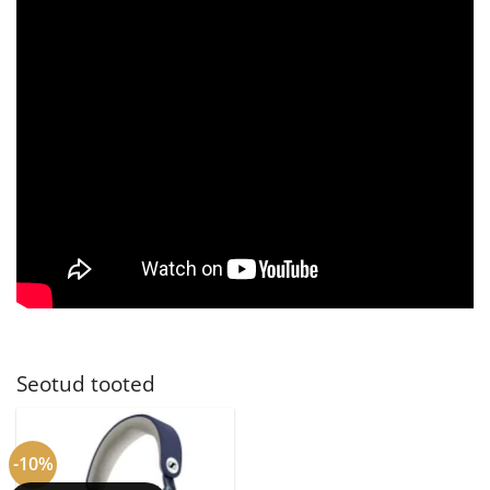
Seotud tooted
-10%