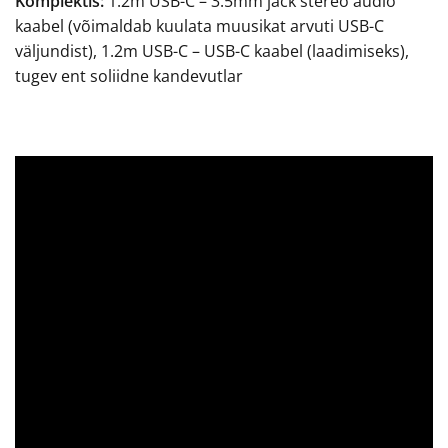
Komplektis:
1.2m USB-C – 3.5mm jack stereo audio
kaabel (võimaldab kuulata muusikat arvuti USB-C
väljundist), 1.2m USB-C – USB-C kaabel (laadimiseks),
tugev ent soliidne kandevutlar