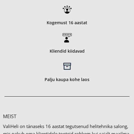
Kogemust 16 aastat
Kliendid kiidavad
Palju kaupa kohe laos
MEIST
ValiHeli on tänaseks 16 aastat tegutsenud helitehnika salong,
mis pakub oma klientidele tooteid rohkem kui sajalt maailma