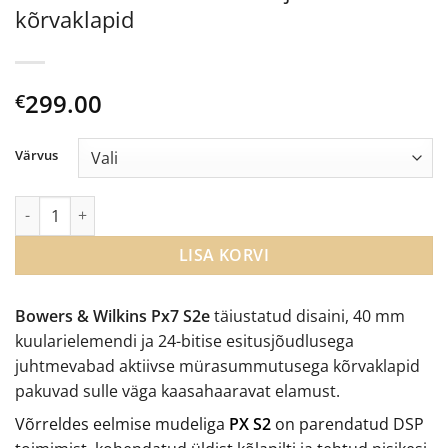
kõrvaklapid
299.00
€
Värvus
Bowers & Wilkins Px7 S2e juhtmevabad kõrvaklapid kogus
LISA KORVI
Bowers & Wilkins Px7 S2e
täiustatud disaini, 40 mm
kuularielemendi ja 24-bitise esitusjõudlusega
juhtmevabad aktiivse mürasummutusega kõrvaklapid
pakuvad sulle väga kaasahaaravat elamust.
Võrreldes eelmise mudeliga
PX S2
on parendatud DSP