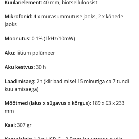
Kuularielement:
40 mm, biotselluloosist
Mikrofonid:
4 x mürasummutuse jaoks, 2 x kõnede
jaoks
Moonutus:
0.1% (1kHz/10mW)
Aku:
liitium polümeer
Aku kestvus:
30 h
Laadimisaeg:
2h (kiirlaadimisel 15 minutiga ca 7 tundi
kuulamisaega)
Mõõtmed (laius x sügavus x kõrgus):
189 x 63 x 233
mm
Kaal:
307 gr