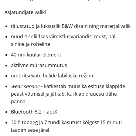
Asjatundjate valik!
täiustatud ja luksuslik B&W disain ning materjalivalik
nüüd 4 soliidses viimistlusvariandis: must, hall,
sinine ja roheline
40mm kuularielement
aktiivne mürasummutus
ümbritsevate helide läbilaske režiim
wear sensor
– katkestab muusika esituse klappide
peast võtmisel ja jätkab, kui klapid uuesti pähe
panna
Bluetooth 5.2 + aptX
30 h tööaeg ja 7 tundi kasutust kõigest 15 minuti
laadimisese järel