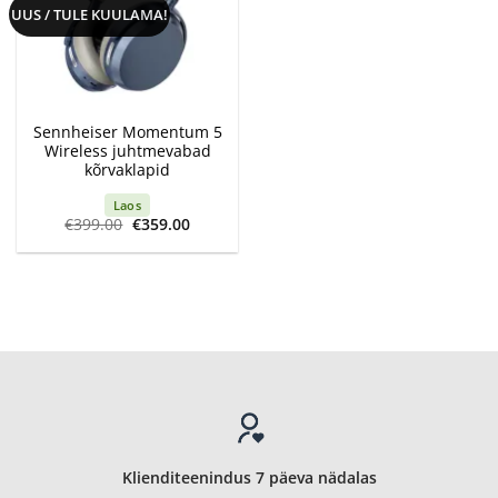
UUS / TULE KUULAMA!
Sennheiser Momentum 5
Wireless juhtmevabad
kõrvaklapid
Laos
Algne
Current
€
399.00
€
359.00
hind
price
oli:
is:
€399.00.
€359.00.
Klienditeenindus 7 päeva nädalas