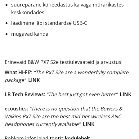
suurepärane kõneedastus ka väga mürarikastes
keskkondades
laadimine läbi standardse USB-C
mugavad kanda
Erinevaid B&W PX7 S2e testiülevaateid ja arvustusi
What Hi-Fi?
:
“The Px7 S2e are a wonderfully complete
package”
LINK
LB Tech Reviews:
“The best just got even better”
LINK
ecoustics:
“There is no question that the Bowers &
Wilkins Px7 S2e are the best mid-tier wireless ANC
headphones currently available”
LINK
Rohkem infot leiad
tootja kodulehelt.