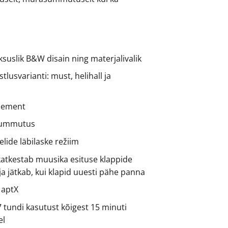
uksuslik B&W disain ning materjalivalik
istlusvarianti: must, helihall ja
lement
summutus
lide läbilaske režiim
katkestab muusika esituse klappide
ja jätkab, kui klapid uuesti pähe panna
 aptX
7 tundi kasutust kõigest 15 minuti
el