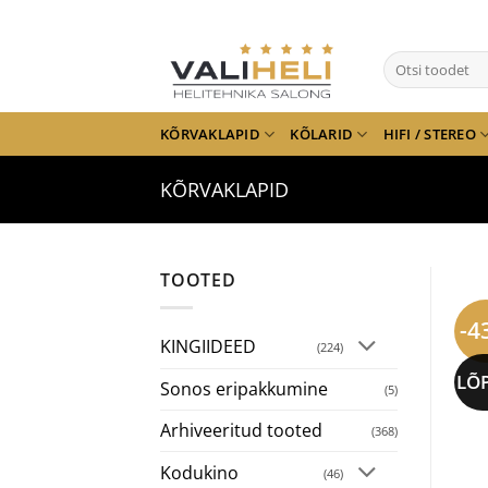
Skip
to
Otsi:
content
KÕRVAKLAPID
KÕLARID
HIFI / STEREO
KÕRVAKLAPID
TOOTED
-4
KINGIIDEED
(224)
LÕ
Sonos eripakkumine
(5)
Arhiveeritud tooted
(368)
Kodukino
(46)