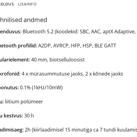
JELDUS
LISAINFO
hnilised andmed
enduvus:
Bluetooth 5.2 (koodekid: SBC, AAC, aptX Adaptive,
etooth profiilid:
A2DP, AVRCP, HFP, HSP, BLE GATT
ularielement:
40 mm, biotselluloosist
krofonid:
4 x mürasummutuse jaoks, 2 x kõnede jaoks
onutus:
0.1% (1kHz/10mW)
u:
liitium polümeer
u kestvus:
30 h
adimisaeg:
2h (kiirlaadimisel 15 minutiga ca 7 tundi kuulami