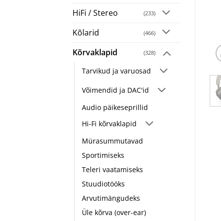
HiFi / Stereo
(233)
Kõlarid
(466)
Kõrvaklapid
(328)
Tarvikud ja varuosad
Võimendid ja DAC'id
Audio päikeseprillid
Hi-Fi kõrvaklapid
Mürasummutavad
Sportimiseks
Teleri vaatamiseks
Stuudiotööks
Arvutimängudeks
Üle kõrva (over-ear)