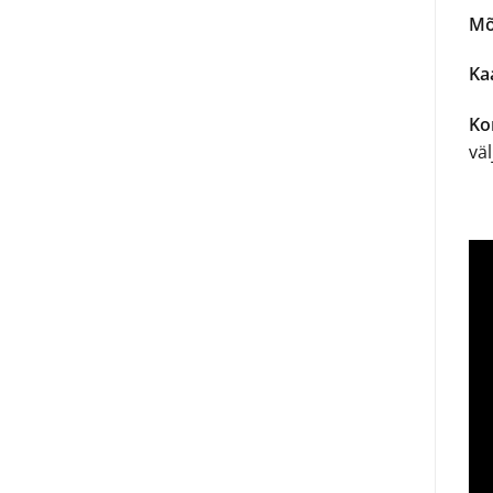
Mõ
Kaa
Ko
väl