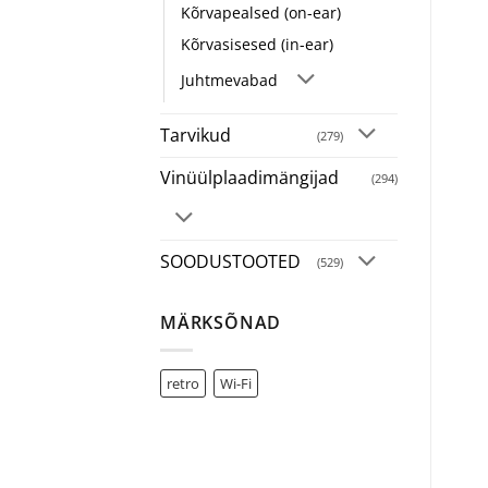
Kõrvapealsed (on-ear)
Kõrvasisesed (in-ear)
Juhtmevabad
Tarvikud
(279)
Vinüülplaadimängijad
(294)
SOODUSTOOTED
(529)
MÄRKSÕNAD
retro
Wi-Fi