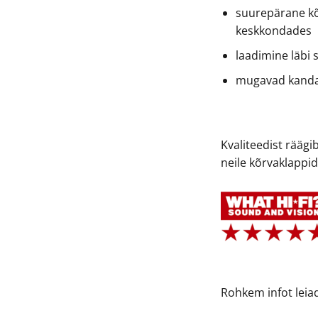
suurepärane kõ
keskkondades
laadimine läbi
mugavad kand
Kvaliteedist räägi
neile kõrvaklappi
Rohkem infot lei