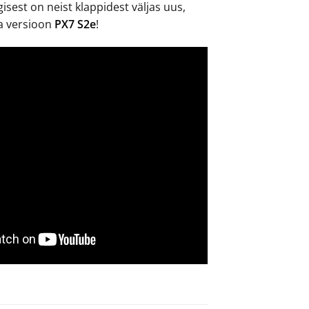
isest on neist klappidest väljas uus,
a versioon
PX7 S2e
!