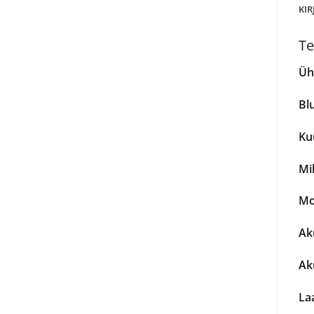
KIR
Te
Üh
Blu
Ku
Mi
Mo
Ak
Ak
La