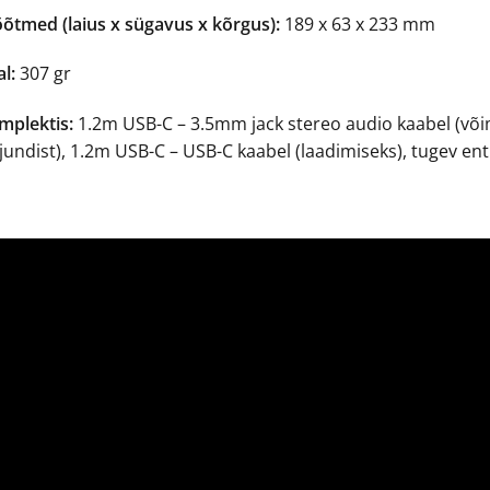
õtmed (laius x sügavus x kõrgus):
189 x 63 x 233 mm
l:
307 gr
mplektis:
1.2m USB-C – 3.5mm jack stereo audio kaabel (või
jundist), 1.2m USB-C – USB-C kaabel (laadimiseks), tugev ent