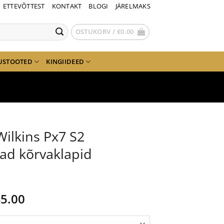
ETTEVÕTTEST
KONTAKT
BLOGI
JÄRELMAKS
OSTUKORV /
€
0.00
USTOOTED
KINGIIDEED
ilkins Px7 S2
ad kõrvaklapid
gne
Current
5.00
nd
price
is: