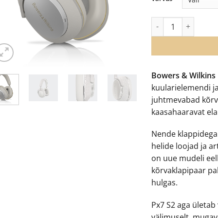
€42
Bowers & Wilkins P
Bowers & Wilkins
kuularielemendi ja
juhtmevabad kõrva
kaasahaaravat el
Nende klappidega 
helide loojad ja a
on uue mudeli eel
kõrvaklapipaar pa
hulgas.
Px7 S2 aga ületab 
välimuselt, muga