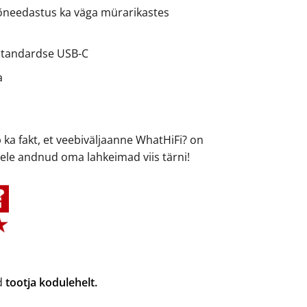
needastus ka väga mürarikastes
 standardse USB-C
a
b ka fakt, et veebiväljaanne WhatHiFi? on
dele andnud oma lahkeimad viis tärni!
ad
tootja kodulehelt.