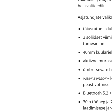
helikvaliteedilt.
Asjatundjate valik!
täiustatud ja l
3 soliidset viim
tumesinine
40mm kuularie
aktiivne müra
ümbritsevate he
wear sensor
– 
peast võtmisel 
Bluetooth 5.2 +
30 h tööaeg ja 
laadimisese jär