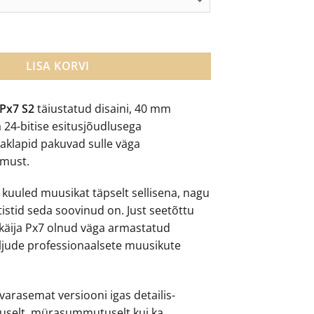
9.00.
€245.00.
x7 S2 juhtmevabad kõrvaklapid kogus
LISA KORVI
 Px7 S2
täiustatud disaini, 40 mm
 24-bitise esitusjõudlusega
klapid pakuvad sulle väga
amust.
kuuled muusikat täpselt sellisena, nagu
rtistid seda soovinud on. Just seetõttu
käija Px7 olnud väga armastatud
ljude professionaalsete muusikute
varasemat versiooni igas detailis-
vuselt, mürasummutuselt kui ka