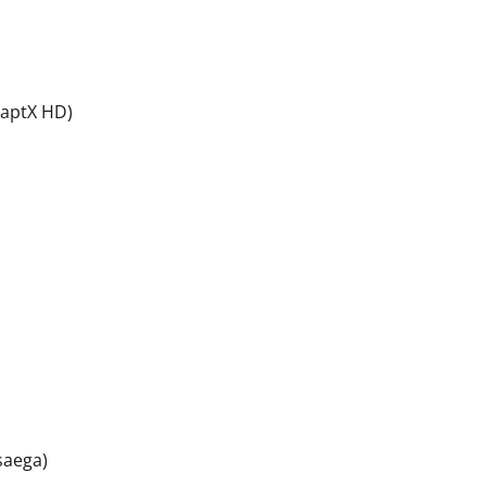
 aptX HD)
saega)