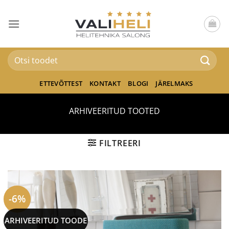
Skip
to
content
Otsi:
ETTEVÕTTEST
KONTAKT
BLOGI
JÄRELMAKS
ARHIVEERITUD TOOTED
FILTREERI
-6%
ARHIVEERITUD TOODE