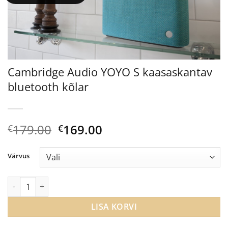
Cambridge Audio YOYO S kaasaskantav
bluetooth kõlar
Algne
Current
179.00
169.00
€
€
hind
price
oli:
is:
Värvus
€179.00.
€169.00.
Cambridge Audio YOYO S kaasaskantav bluetooth kõlar kogus
LISA KORVI