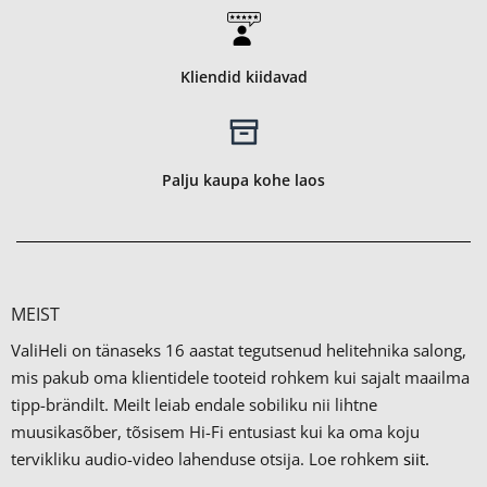
Kliendid kiidavad
Palju kaupa kohe laos
MEIST
ValiHeli on tänaseks 16 aastat tegutsenud helitehnika salong,
mis pakub oma klientidele tooteid rohkem kui sajalt maailma
tipp-brändilt.
Meilt leiab endale sobiliku nii lihtne
muusikasõber, tõsisem Hi-Fi entusiast kui ka oma koju
tervikliku audio-video lahenduse otsija. Loe rohkem
siit.