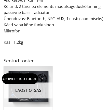
Aku kestvus: kuni 14h
Kõlarid: 2 täisriba elementi, madalsageduskõlar ning
passiivne bassi radiaator
Ühenduvus: Bluetooth, NFC, AUX, 1x usb (laadimiseks)
Käed-vaba kõne funktsioon
Mikrofon
Kaal: 1,2kg
Seotud tooted
ARHIVEERITUD TOODE!
LAOST OTSAS