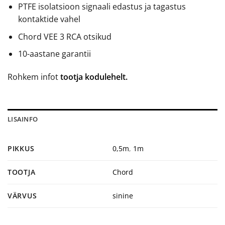
PTFE isolatsioon signaali edastus ja tagastus
kontaktide vahel
Chord VEE 3 RCA otsikud
10-aastane garantii
Rohkem infot
tootja kodulehelt.
LISAINFO
PIKKUS
0,5m
,
1m
TOOTJA
Chord
VÄRVUS
sinine