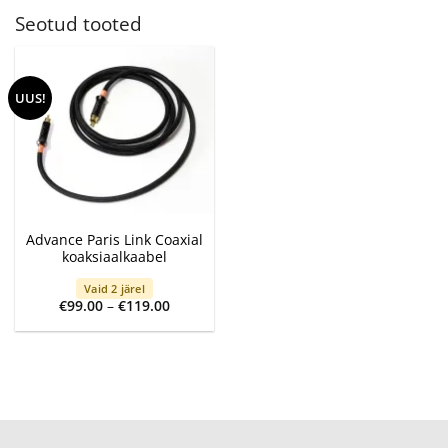
Seotud tooted
UUS!
Advance Paris Link Coaxial
koaksiaalkaabel
Vaid 2 järel
Price
€
99.00
–
€
119.00
range:
€99.00
through
€119.00