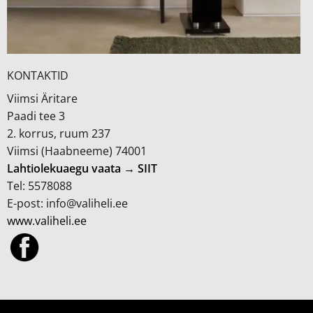
KONTAKTID
Viimsi Äritare
Paadi tee 3
2. korrus, ruum 237
Viimsi (Haabneeme) 74001
Lahtiolekuaegu vaata → SIIT
Tel: 5578088
E-post: info@valiheli.ee
www.valiheli.ee