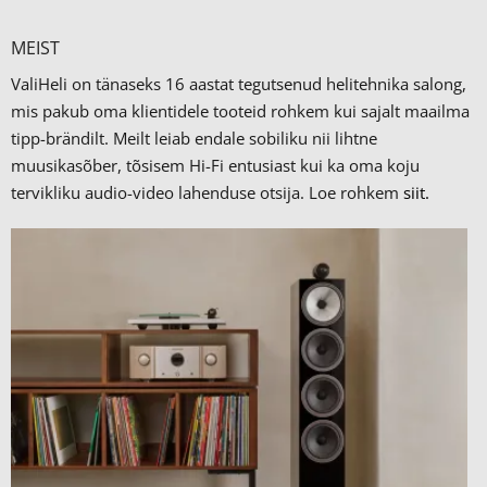
MEIST
ValiHeli on tänaseks 16 aastat tegutsenud helitehnika salong,
mis pakub oma klientidele tooteid rohkem kui sajalt maailma
tipp-brändilt.
Meilt leiab endale sobiliku nii lihtne
muusikasõber, tõsisem Hi-Fi entusiast kui ka oma koju
tervikliku audio-video lahenduse otsija. Loe rohkem
siit.