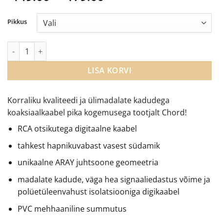
range:
€149.00
Pikkus
through
€179.00
Chord Clearway Digital 1RCA to 1RCA kaabel kogus
LISA KORVI
Korraliku kvaliteedi ja ülimadalate kadudega
koaksiaalkaabel pika kogemusega tootjalt Chord!
RCA otsikutega digitaalne kaabel
tahkest hapnikuvabast vasest südamik
unikaalne ARAY juhtsoone geomeetria
madalate kadude, väga hea signaaliedastus võime ja
polüetüleenvahust isolatsiooniga digikaabel
PVC mehhaaniline summutus