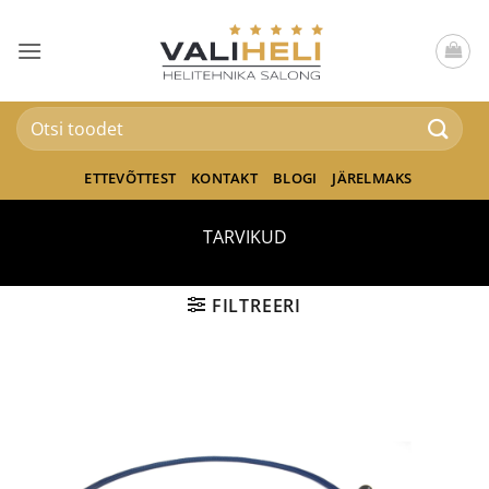
Skip
to
content
Otsi:
ETTEVÕTTEST
KONTAKT
BLOGI
JÄRELMAKS
TARVIKUD
FILTREERI