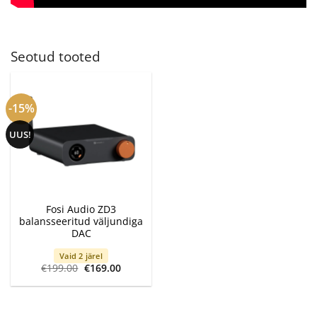
Seotud tooted
-15%
UUS!
Fosi Audio ZD3
balansseeritud väljundiga
DAC
Vaid 2 järel
Algne
Current
€
199.00
€
169.00
hind
price
oli:
is:
€199.00.
€169.00.