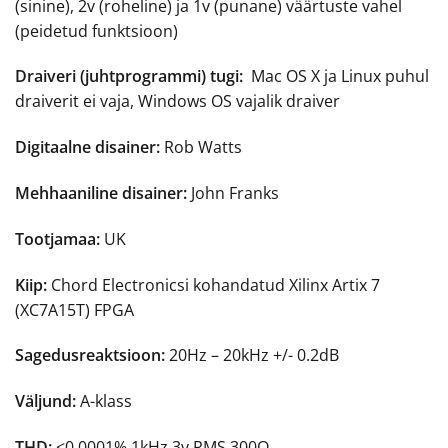
(sinine), 2v (roheline) ja 1v (punane) väärtuste vahel
(peidetud funktsioon)
Draiveri (juhtprogrammi) tugi:
Mac OS X ja Linux puhul
draiverit ei vaja, Windows OS vajalik draiver
Digitaalne disainer:
Rob Watts
Mehhaaniline disainer:
John Franks
Tootjamaa:
UK
Kiip:
Chord Electronicsi kohandatud Xilinx Artix 7
(XC7A15T) FPGA
Sagedusreaktsioon:
20Hz – 20kHz +/- 0.2dB
Väljund:
A-klass
THD:
<0.0001% 1kHz 3v RMS 300Ω