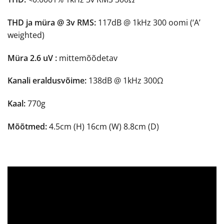
THD ja müra @ 3v RMS:
117dB @ 1kHz 300 oomi (‘A’
weighted)
Müra 2.6 uV :
mittemõõdetav
Kanali eraldusvõime:
138dB @ 1kHz 300Ω
Kaal:
770g
Mõõtmed:
4.5cm (H) 16cm (W) 8.8cm (D)