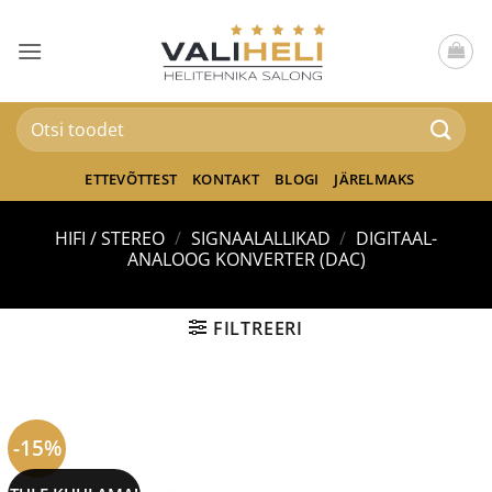
Skip
to
content
Otsi:
ETTEVÕTTEST
KONTAKT
BLOGI
JÄRELMAKS
HIFI / STEREO
/
SIGNAALALLIKAD
/
DIGITAAL-
ANALOOG KONVERTER (DAC)
FILTREERI
-15%