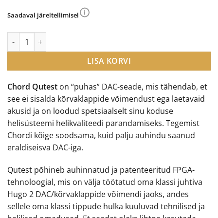
hind
price
oli:
is:
Saadaval järeltellimisel
€1,749.00.
€1,490.00.
Chord Qutest auhinnatud ja võimekas DAC kogus
LISA KORVI
Chord Qutest
on “puhas” DAC-seade, mis tähendab, et
see ei sisalda kõrvaklappide võimendust ega laetavaid
akusid ja on loodud spetsiaalselt sinu koduse
helisüsteemi helikvaliteedi parandamiseks. Tegemist
Chordi kõige soodsama, kuid palju auhindu saanud
eraldiseisva DAC-iga.
Qutest põhineb auhinnatud ja patenteeritud FPGA-
tehnoloogial, mis on välja töötatud oma klassi juhtiva
Hugo 2 DAC/kõrvaklappide võimendi jaoks, andes
sellele oma klassi tippude hulka kuuluvad tehnilised ja