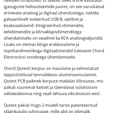
helilised omadused. Et seadet oleks lihtne kasutada
igasuguste helisüsteemide juures, on see varustatud
erinevate analoog ja digitaal ühendustega, näiteks
galvaaniliselt isoleeritud USB-B, optiline ja
koaksiaalsisend. Integreeritud võimendite,
eelvõimendite ja kõrvaklapivõimenditega
ühendamiseks on seadmel ka RCA analoogväljundid.
Lisaks on olemas kõrge eraldusvõime ja
topeltandmestikuga digitaalsisendid tulevaste Chord
Electronicsi toodetega ühendamiseks.
Chord Qutesti korpus on massiivne ja valmistatud
täppistöötlusel lennukiklassi alumiiniumsulamist.
Qutest PCB paikneb korpuse madalas õõnsuses, mis
pakub suuremat kaitset ja täiendavat isolatsiooni
väliskeskkonna ning sealt lähtuva vibratsiooni eest.
Qutest pakub Hugo 2 mudeli tarvis patenteeritud
sfäärikujulisi juhtnuppe, mille abil on võimalik