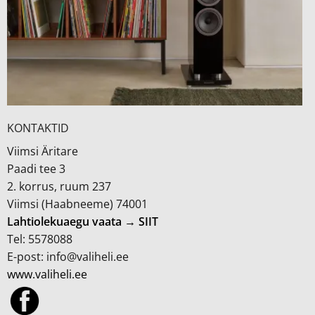
KONTAKTID
Viimsi Äritare
Paadi tee 3
2. korrus, ruum 237
Viimsi (Haabneeme) 74001
Lahtiolekuaegu vaata → SIIT
Tel: 5578088
E-post: info@valiheli.ee
www.valiheli.ee