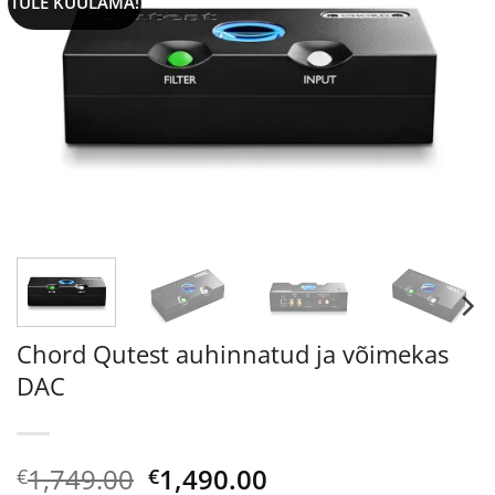
TULE KUULAMA!
Chord Qutest auhinnatud ja võimekas
DAC
Algne
Current
1,749.00
1,490.00
€
€