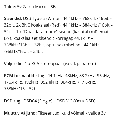
Toide:
5v 2amp Micro USB
Sisendid:
USB Type B (White): 44.1kHz – 768kHz/16bit –
32bit, 2x BNC koaksiaal (Red): 44.1kHz – 384kHz /16bit –
32bit, 1 x “Dual data mode” sisend (kasutab mõlemat
BNC koaksiaalset sisendit korraga): 44.1kHz –
768kHz/16bit – 32bit, optiline (roheline): 44.1kHz
-96kHz/16bit – 24bit
Väljundid:
1 x RCA stereopaar (vasak ja parem)
PCM formaatide tugi:
44.1kHz, 48kHz, 88.2kHz, 96kHz,
176.4kHz, 192kHz, 352.8kHz, 384kHz, 717.6kHz,
768kHz/16 – 32bit
DSD tugi:
DSD64 (Single) – DSD512 (Octa-DSD)
Muutuv väljund:
Fikseeritud, kuid võimalik valida 3v