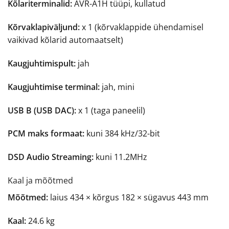
Kõlariterminalid:
AVR-A1H tüüpi, kullatud
Kõrvaklapiväljund:
x 1 (kõrvaklappide ühendamisel
vaikivad kõlarid automaatselt)
Kaugjuhtimispult:
jah
Kaugjuhtimise terminal:
jah, mini
USB B (USB DAC):
x
1 (taga paneelil)
PCM maks formaat:
kuni
384 kHz/32-bit
DSD Audio Streaming:
kuni
11.2MHz
Kaal ja mõõtmed
Mõõtmed:
laius
434 × kõrgus 182 × sügavus 443 mm
Kaal:
24.6 kg