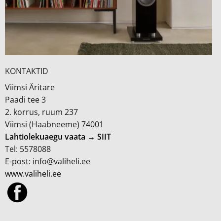
KONTAKTID
Viimsi Äritare
Paadi tee 3
2. korrus, ruum 237
Viimsi (Haabneeme) 74001
Lahtiolekuaegu vaata → SIIT
Tel: 5578088
E-post: info@valiheli.ee
www.valiheli.ee