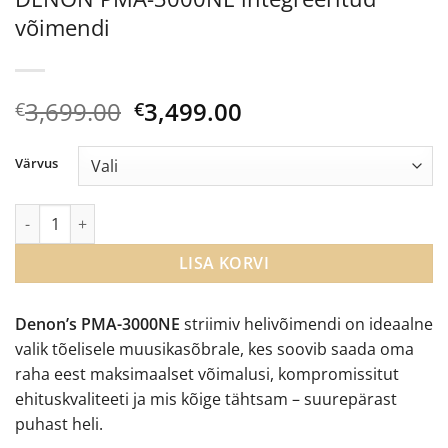
võimendi
Algne
Current
3,699.00
3,499.00
€
€
hind
price
oli:
is:
Värvus
€3,699.00.
€3,499.00.
DENON PMA-3000NE integreeritud võimendi kogus
LISA KORVI
Denon’s PMA-3000NE
striimiv helivõimendi on ideaalne
valik tõelisele muusikasõbrale, kes soovib saada oma
raha eest maksimaalset võimalusi, kompromissitut
ehituskvaliteeti ja mis kõige tähtsam – suurepärast
puhast heli.