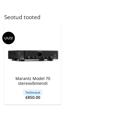
Seotud tooted
UUS!
Marantz Model 70
stereovõimendi
Tellimisel
€
850.00