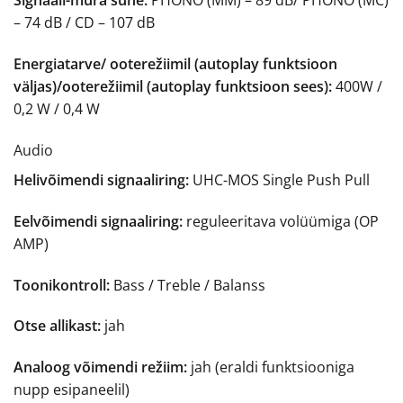
Signaali-müra suhe:
PHONO (MM) – 89 dB/ PHONO (MC)
– 74 dB / CD – 107 dB
Energiatarve/ ooterežiimil (autoplay funktsioon
väljas)/ooterežiimil (autoplay funktsioon sees):
400W /
0,2 W / 0,4 W
Audio
Helivõimendi signaaliring:
UHC-MOS Single Push Pull
Eelvõimendi signaaliring:
reguleeritava volüümiga
(OP
AMP)
Toonikontroll:
Bass / Treble / Balanss
Otse allikast:
jah
Analoog võimendi režiim:
jah (eraldi funktsiooniga
nupp esipaneelil)