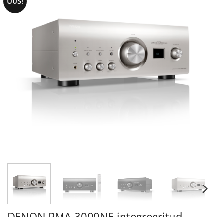
UUS!
DENON PMA-3000NE integreeritud