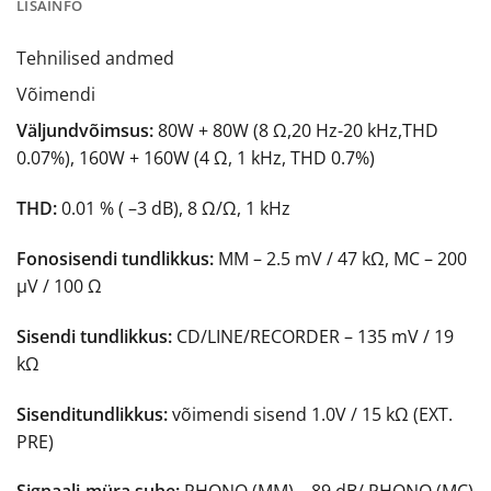
LISAINFO
Tehnilised andmed
Võimendi
Väljundvõimsus:
80W + 80W (8 Ω,20 Hz-20 kHz,THD
0.07%), 160W + 160W (4 Ω, 1 kHz, THD 0.7%)
THD:
0.01 % ( –3 dB), 8 Ω/Ω, 1 kHz
Fonosisendi tundlikkus:
MM – 2.5 mV / 47 kΩ, MC – 200
μV / 100 Ω
Sisendi tundlikkus:
CD/LINE/RECORDER –
135 mV / 19
kΩ
Sisenditundlikkus:
võimendi sisend
1.0V / 15 kΩ (EXT.
PRE)