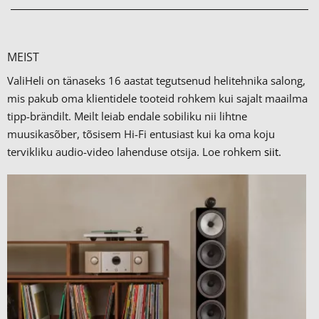
MEIST
ValiHeli on tänaseks 16 aastat tegutsenud helitehnika salong,
mis pakub oma klientidele tooteid rohkem kui sajalt maailma
tipp-brändilt.
Meilt leiab endale sobiliku nii lihtne
muusikasõber, tõsisem Hi-Fi entusiast kui ka oma koju
tervikliku audio-video lahenduse otsija. Loe rohkem
siit.