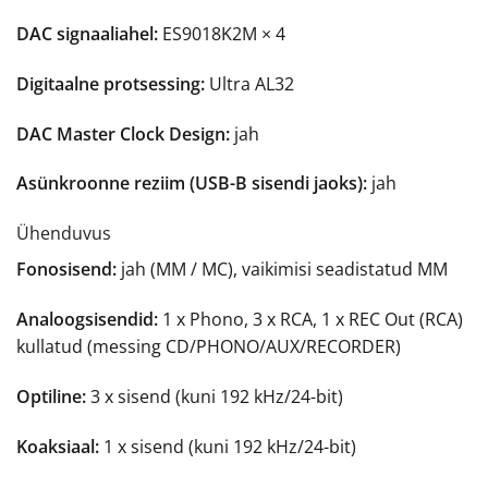
DAC signaaliahel:
ES9018K2M × 4
Digitaalne protsessing:
Ultra AL32
DAC Master Clock Design:
jah
Asünkroonne reziim (USB-B sisendi jaoks):
jah
Ühenduvus
Fonosisend:
jah
(MM / MC), vaikimisi seadistatud MM
Analoogsisendid:
1 x Phono, 3 x RCA, 1 x REC Out (RCA)
kullatud
(messing CD/PHONO/AUX/RECORDER)
Optiline:
3 x sisend
(kuni 192 kHz/24-bit)
Koaksiaal:
1 x sisend
(kuni 192 kHz/24-bit)