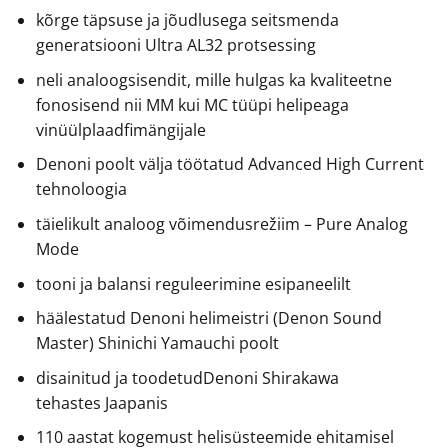
kõrge täpsuse ja jõudlusega seitsmenda
generatsiooni Ultra AL32 protsessing
neli analoogsisendit, mille hulgas ka kvaliteetne
fonosisend nii MM kui MC tüüpi helipeaga
vinüülplaadfimängijale
Denoni poolt välja töötatud Advanced High Current
tehnoloogia
täielikult analoog võimendusrežiim – Pure Analog
Mode
tooni ja balansi reguleerimine esipaneelilt
häälestatud Denoni helimeistri (Denon Sound
Master) Shinichi Yamauchi poolt
disainitud ja toodetudDenoni Shirakawa
tehastes Jaapanis
110 aastat kogemust helisüsteemide ehitamisel