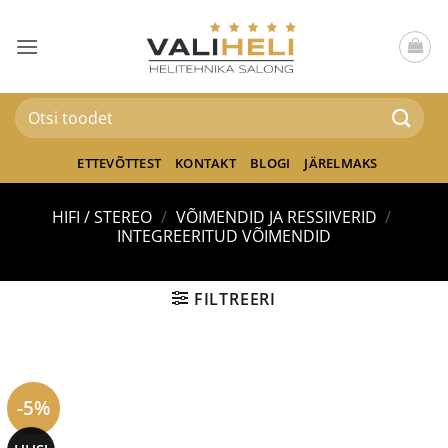
Skip
to
content
Otsi:
ETTEVÕTTEST
KONTAKT
BLOGI
JÄRELMAKS
HIFI / STEREO
/
VÕIMENDID JA RESSIIVERID
/
INTEGREERITUD VÕIMENDID
FILTREERI
-5%