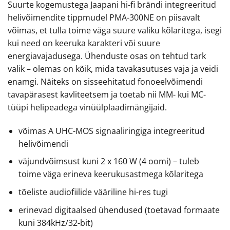
Suurte kogemustega Jaapani hi-fi brändi integreeritud
helivõimendite tippmudel PMA-300NE on piisavalt
võimas, et tulla toime väga suure valiku kõlaritega, isegi
kui need on keeruka karakteri või suure
energiavajadusega. Ühenduste osas on tehtud tark
valik – olemas on kõik, mida tavakasutuses vaja ja veidi
enamgi. Näiteks on sisseehitatud fonoeelvõimendi
tavapärasest kavliteetsem ja toetab nii MM- kui MC-
tüüpi helipeadega vinüülplaadimängijaid.
võimas A UHC-MOS signaaliringiga integreeritud
helivõimendi
väjundvõimsust kuni 2 x 160 W (4 oomi) – tuleb
toime väga erineva keerukusastmega kõlaritega
tõeliste audiofiilide vääriline hi-res tugi
erinevad digitaalsed ühendused (toetavad formaate
kuni 384kHz/32-bit)