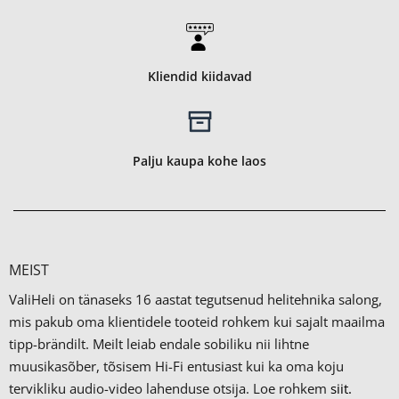
Kliendid kiidavad
Palju kaupa kohe laos
MEIST
ValiHeli on tänaseks 16 aastat tegutsenud helitehnika salong,
mis pakub oma klientidele tooteid rohkem kui sajalt maailma
tipp-brändilt.
Meilt leiab endale sobiliku nii lihtne
muusikasõber, tõsisem Hi-Fi entusiast kui ka oma koju
tervikliku audio-video lahenduse otsija. Loe rohkem
siit.