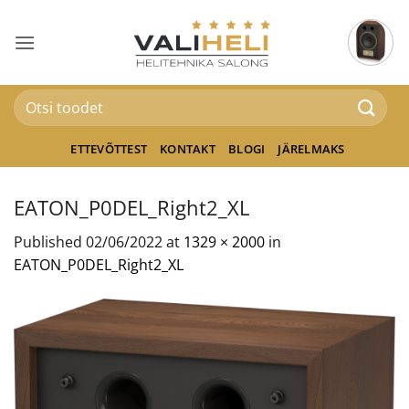
Skip
to
content
Otsi:
ETTEVÕTTEST
KONTAKT
BLOGI
JÄRELMAKS
EATON_P0DEL_Right2_XL
Published
02/06/2022
at
1329 × 2000
in
EATON_P0DEL_Right2_XL