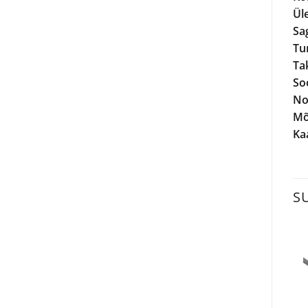
Ül
Sa
Tu
Ta
So
No
Mõ
Kaa
S