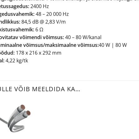
etussagedus:
2400 Hz
gedusvahemik:
48 – 20 000 Hz
ndlikkus:
84,5 dB @ 2,83 V/m
kistusvahemik:
6 Ω
ovitatav võimendi võimsus:
40 – 80 W/kanal
minaalne võimsus/maksimaalne võimsus:
40 W | 80 W
õdud:
178 x 216 x 292 mm
l:
4,22 kg/tk
ULLE VÕIB MEELDIDA KA…
+