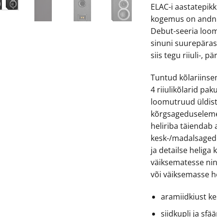
ELAC-i aastatepik
€23
kogemus on andnu
Debut-seeria loom
sinuni suurepäras
siis tegu riiuli-, 
Tuntud kõlariinse
4 riiulikõlarid pak
loomutruud üldist h
kõrgsageduselemen
heliriba täiendab 
kesk-/madalsaged
ja detailse heliga 
väiksematesse ni
või väiksemasse h
aramiidkiust k
siidkupli ja sf