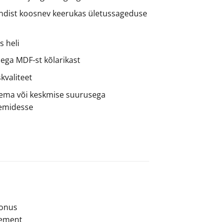
dist koosnev keerukas ületussageduse
s heli
sega MDF-st kõlarikast
kvaliteet
sema või keskmise suurusega
emidesse
oonus
element