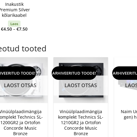
Inakustik
Premium Silver
kõlarikaabel
Laos
Price
€
4.50
–
€
7.50
range:
€4.50
through
€7.50
eotud tooted
IVEERITUD TOODE!
ARHIVEERITUD TOODE!
ARHIVEERIT
LAOST OTSAS
LAOST OTSAS
LAOS
+
+
+
Vinüülplaadimängija
Vinüülplaadimängija
Naim Un
omplekt Technics SL-
komplekt Technics SL-
gen) h
1200GR2 ja Ortofon
1210GR2 ja Ortofon
Concorde Music
Concorde Music
Bronze
Bronze