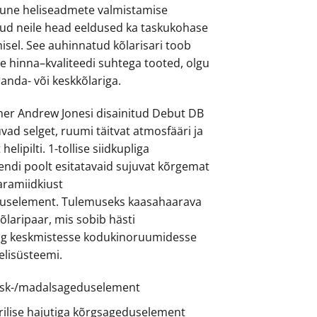
kune heliseadmete valmistamise
9.00.
€199.00.
d neile head eeldused ka taskukohase
isel. See auhinnatud kõlarisari toob
e hinna–kvaliteedi suhtega tooted, olgu
päranda- või keskkõlariga.
ner Andrew Jonesi disainitud Debut DB
uvad selget, ruumi täitvat atmosfääri ja
elipilti. 1-tollise siidkupliga
di poolt esitatavaid sujuvat kõrgemat
aramiidkiust
uselement. Tulemuseks kaasahaarava
kõlaripaar, mis sobib hästi
ng keskmistesse kodukinoruumidesse
elisüsteemi.
esk-/madalsageduselement
äärilise hajutiga kõrgsageduselement