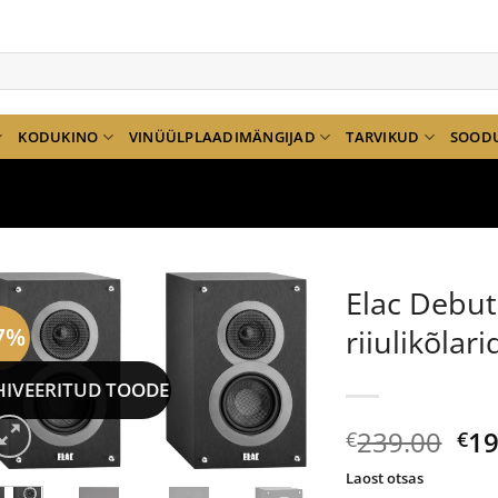
KODUKINO
VINÜÜLPLAADIMÄNGIJAD
TARVIKUD
SOOD
Elac Debu
7%
riiulikõlari
HIVEERITUD TOODE
Al
239.00
19
€
€
hi
Laost otsas
oli: