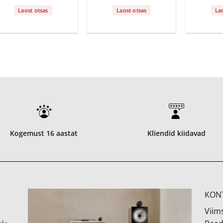
Laost otsas
Laost otsas
La
Kogemust 16 aastat
Kliendid kiidavad
KON
Viims