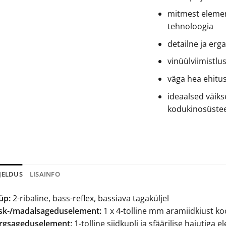
mitmest elemen
tehnoloogia
detailne ja erga
vinüülviimistlu
väga hea ehitus
ideaalsed väik
kodukinosüste
JELDUS
LISAINFO
üp:
2-ribaline, bass-reflex, bassiava tagaküljel
sk-/madalsageduselement:
1 x 4-tolline mm aramiidkiust k
rgsageduselement:
1-tolline siidkupli ja sfäärilise hajutiga 