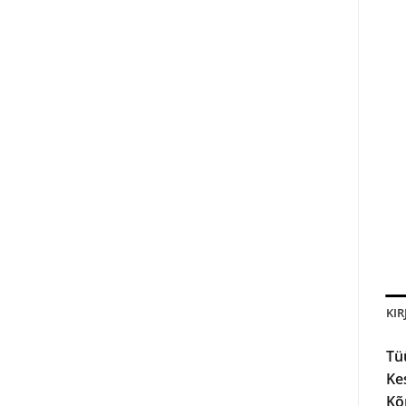
KIR
Tü
Ke
Kõ