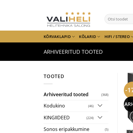
Skip
to
Otsi:
content
KÕRVAKLAPID
KÕLARID
HIFI / STEREO
ARHIVEERITUD TOOTED
TOOTED
-1
Arhiveeritud tooted
(368)
AR
Kodukino
(46)
KINGIIDEED
(224)
Sonos eripakkumine
(5)