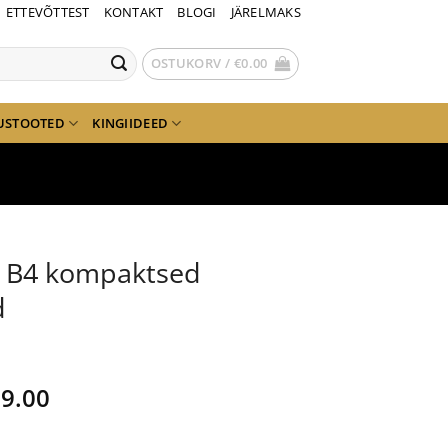
ETTEVÕTTEST
KONTAKT
BLOGI
JÄRELMAKS
OSTUKORV /
€
0.00
USTOOTED
KINGIIDEED
t B4 kompaktsed
d
gne
Current
9.00
nd
price
is: