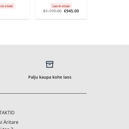
ost otsas
Laost otsas
Algne
Current
€
1,199.00
€
945.00
hind
price
oli:
is:
€1,199.00.
€945.00.
Palju kaupa kohe laos
TAKTID
i Äritare