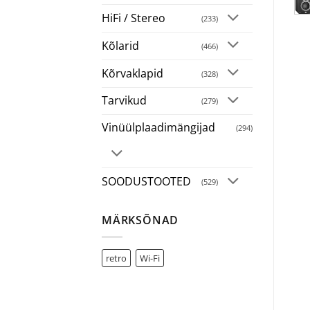
HiFi / Stereo
(233)
Kõlarid
(466)
Kõrvaklapid
(328)
Tarvikud
(279)
Vinüülplaadimängijad
(294)
SOODUSTOOTED
(529)
MÄRKSÕNAD
retro
Wi-Fi