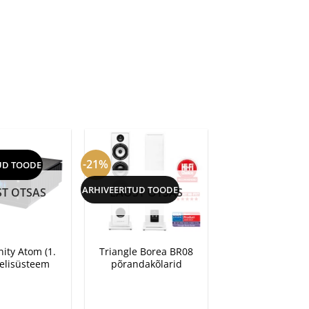
-21%
UD TOODE
ARHIVEERITUD TOODE
T OTSAS
LAOST OTSAS
+
ity Atom (1.
Triangle Borea BR08
elisüsteem
põrandakõlarid