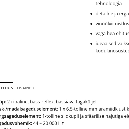
tehnoloogia
detailne ja erga
vinüülviimistlu
väga hea ehitus
ideaalsed väik
kodukinosüste
JELDUS
LISAINFO
üp:
2-ribaline, bass-reflex, bassiava tagaküljel
sk-/madalsageduselement:
1 x 6,5-tolline mm aramiidkiust
rgsageduselement:
1-tolline siidkupli ja sfäärilise hajutiga 
gedusvahemik:
44 – 20 000 Hz