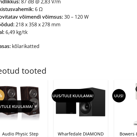
ndlikkus:
87 dB @ 2,83 V/m
kistusvahemik:
6 Ω
ovitatav võimendi võimsus:
30 – 120 W
õdud:
218 x 358 x 278 mm
l:
6,49 kg/tk
asas:
kõlarikatted
eotud tooted
%
UUS/TULE KUULAMA!
UUS!
/TULE KUULAMA!
+
+
+
Audio Physic Step
Wharfedale DIAMOND
Bowers &