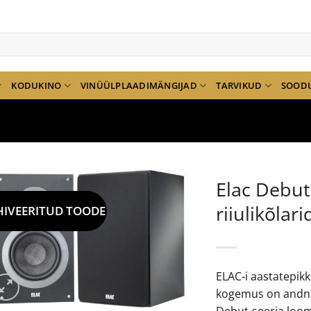
KODUKINO
VINÜÜLPLAADIMÄNGIJAD
TARVIKUD
SOOD
Elac Debu
riiulikõlari
HIVEERITUD TOODE
ELAC-i aastatepik
kogemus on andnu
Debut-seeria loom