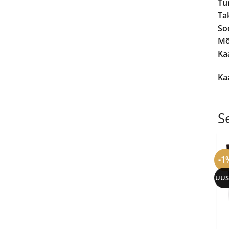
Tu
Ta
So
Mõ
Kaa
Ka
S
-1
UUS