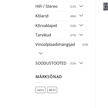
HiFi / Stereo
(233)
Kõlarid
(466)
Kõrvaklapid
(328)
Tarvikud
(279)
Vinüülplaadimängijad
(294)
SOODUSTOOTED
(529)
MÄRKSÕNAD
retro
Wi-Fi