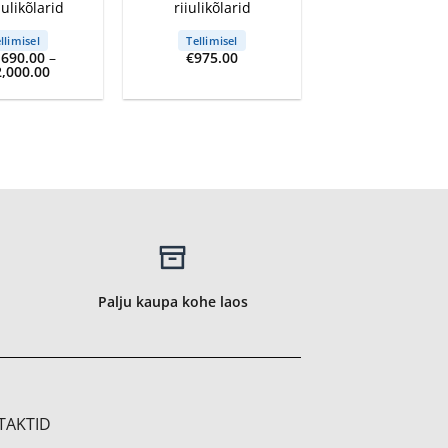
iulikõlarid
riiulikõlarid
llimisel
Tellimisel
,690.00
–
€
975.00
Price
2,000.00
range:
€11,690.00
through
€12,000.00
Palju kaupa kohe laos
TAKTID