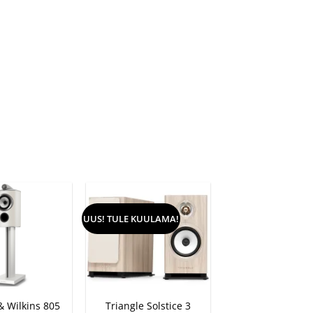
UUS! TULE KUULAMA!
+
 Wilkins 805
Triangle Solstice 3