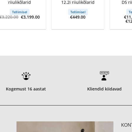
riiulikõlarid
12.2i riiulikõlarid
D5 ri
Tellimisel
Tellimisel
Te
Algne
Current
€
3,220.00
€
3,199.00
€
449.00
€
11
hind
price
€
1
oli:
is:
€3,220.00.
€3,199.00.
Kogemust 16 aastat
Kliendid kiidavad
KON