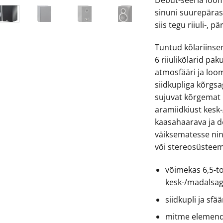
sinuni suurepäras
siis tegu riiuli-, 
Tuntud kõlariinse
6 riiulikõlarid pa
atmosfääri ja loomu
siidkupliga kõrgs
sujuvat kõrgemat h
aramiidkiust kes
kaasahaarava ja de
väiksematesse ni
või stereosüsteem
võimekas 6,5-to
kesk-/madalsa
siidkupli ja sf
mitme elemend