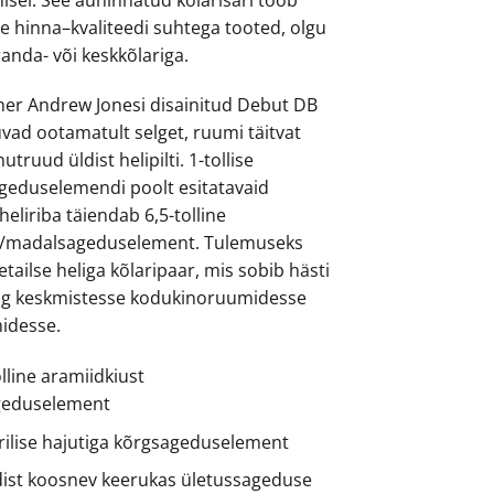
e hinna–kvaliteedi suhtega tooted, olgu
päranda- või keskkõlariga.
ner Andrew Jonesi disainitud Debut DB
kuvad ootamatult selget, ruumi täitvat
truud üldist helipilti. 1-tollise
ageduselemendi poolt esitatavaid
eliriba täiendab 6,5-tolline
k-/madalsageduselement. Tulemuseks
tailse heliga kõlaripaar, mis sobib hästi
ng keskmistesse kodukinoruumidesse
idesse.
lline aramiidkiust
geduselement
äärilise hajutiga kõrgsageduselement
ist koosnev keerukas ületussageduse