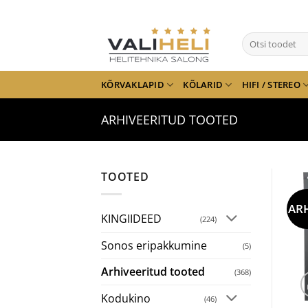
Skip
to
Otsi:
content
KÕRVAKLAPID
KÕLARID
HIFI / STEREO
ARHIVEERITUD TOOTED
TOOTED
AR
KINGIIDEED
(224)
Sonos eripakkumine
(5)
Arhiveeritud tooted
(368)
Kodukino
(46)