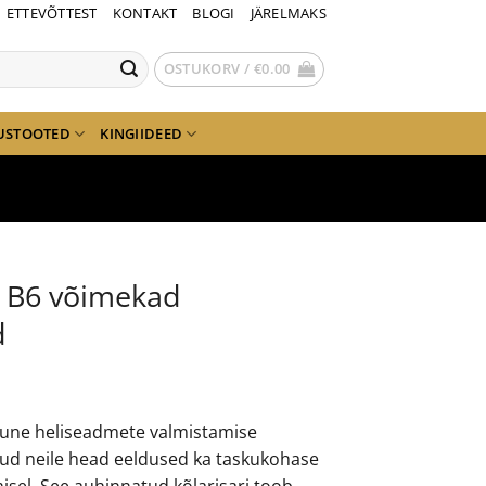
ETTEVÕTTEST
KONTAKT
BLOGI
JÄRELMAKS
OSTUKORV /
€
0.00
USTOOTED
KINGIIDEED
t B6 võimekad
d
kune heliseadmete valmistamise
d neile head eeldused ka taskukohase
isel. See auhinnatud kõlarisari toob