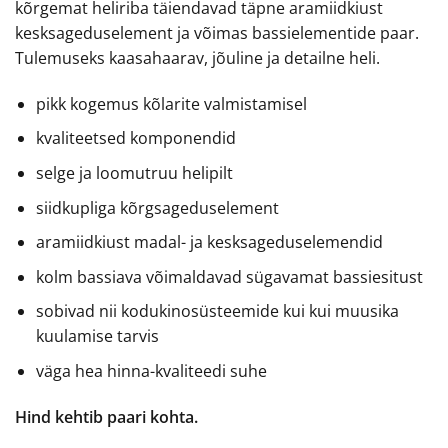
kõrgemat heliriba täiendavad täpne aramiidkiust
kesksageduselement ja võimas bassielementide paar.
Tulemuseks kaasahaarav, jõuline ja detailne heli.
pikk kogemus kõlarite valmistamisel
kvaliteetsed komponendid
selge ja loomutruu helipilt
siidkupliga kõrgsageduselement
aramiidkiust madal- ja kesksageduselemendid
kolm bassiava võimaldavad sügavamat bassiesitust
sobivad nii kodukinosüsteemide kui kui muusika
kuulamise tarvis
väga hea hinna-kvaliteedi suhe
Hind kehtib paari kohta.