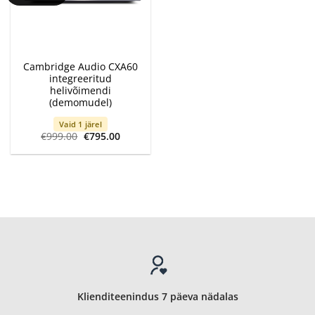
Cambridge Audio CXA60
integreeritud
helivõimendi
(demomudel)
Vaid 1 järel
Algne
Current
€
999.00
€
795.00
hind
price
oli:
is:
€999.00.
€795.00.
Klienditeenindus 7 päeva nädalas