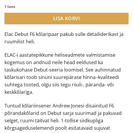
hind
price
1 laos
oli:
is:
€899.00.
€649.00.
LISA KORVI
Elac Debut F6 kõlaripaar pakub sulle detailiderikast ja
ruumilist heli.
ELAC-i aastatepikkune heliseadmete valmistamise
kogemus on andnud neile head eeldused ka
taskukohase Debut-seeria loomisel. See auhinnatud
kõlarisari toob sinuni suurepärase hinna–kvaliteedi
suhtega tooted, olgu siis tegu riiuli-, päranda- või
keskkõlariga.
Tuntud kõlariinsener Andrew Jonesi disainitud F6
põrandakõlarid on Debut sarja suurimad ja pakuvad
selget, ruumi täitvat heli. 1-tollise siidkupliga
kõrgsageduselemendi poolt esitatavaid sujuvat