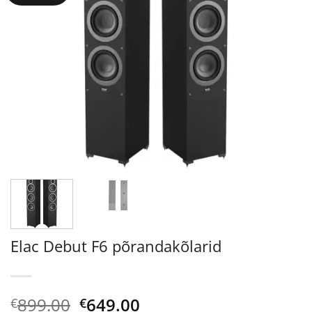
Elac Debut F6 põrandakõlarid
Algne
Current
899.00
649.00
€
€