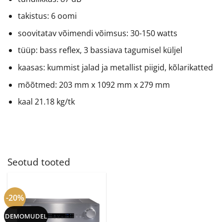
takistus: 6 oomi
soovitatav võimendi võimsus: 30-150 watts
tüüp: bass reflex, 3 bassiava tagumisel küljel
kaasas: kummist jalad ja metallist piigid, kõlarikatted
mõõtmed: 203 mm x 1092 mm x 279 mm
kaal 21.18 kg/tk
Seotud tooted
-20%
DEMOMUDEL