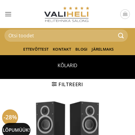
Skip
to
content
Otsi:
ETTEVÕTTEST
KONTAKT
BLOGI
JÄRELMAKS
KÕLARID
FILTREERI
-28%
LÕPUMÜÜK!