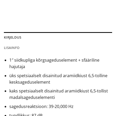
KIRJELDUS
LISAINFO
1″ siidkupliga kõrgsageduselement + sfääriline
hajutaja
üks spetsiaalselt disainitud aramiidkiust 6,5-tolline
kesksageduselement
kaks spetsiaalselt disainitud aramiidkiust 6,5-tollist
madalsageduselementi
sagedusreaktsioon: 39-20,000 Hz
tundlikkus: 87 dB