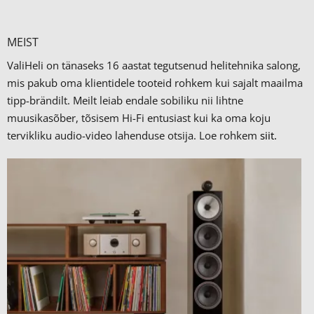
MEIST
ValiHeli on tänaseks 16 aastat tegutsenud helitehnika salong,
mis pakub oma klientidele tooteid rohkem kui sajalt maailma
tipp-brändilt.
Meilt leiab endale sobiliku nii lihtne
muusikasõber, tõsisem Hi-Fi entusiast kui ka oma koju
tervikliku audio-video lahenduse otsija. Loe rohkem
siit.