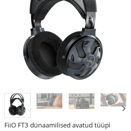
FiiO FT3 dünaamilised avatud tüüpi