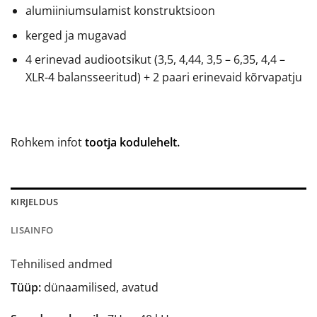
alumiiniumsulamist konstruktsioon
kerged ja mugavad
4 erinevad audiootsikut (3,5, 4,44, 3,5 – 6,35, 4,4 –
XLR-4 balansseeritud) + 2 paari erinevaid kõrvapatju
Rohkem infot
tootja kodulehelt.
KIRJELDUS
LISAINFO
Tehnilised andmed
Tüüp:
dünaamilised, avatud