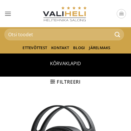
Skip
to
content
Otsi:
ETTEVÕTTEST
KONTAKT
BLOGI
JÄRELMAKS
KÕRVAKLAPID
FILTREERI