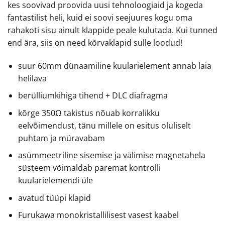
kes soovivad proovida uusi tehnoloogiaid ja kogeda
fantastilist heli, kuid ei soovi seejuures kogu oma
rahakoti sisu ainult klappide peale kulutada. Kui tunned
end ära, siis on need kõrvaklapid sulle loodud!
suur 60mm dünaamiline kuularielement annab laia
helilava
berülliumkihiga tihend + DLC diafragma
kõrge 350Ω takistus nõuab korralikku
eelvõimendust, tänu millele on esitus oluliselt
puhtam ja müravabam
asümmeetriline sisemise ja välimise magnetahela
süsteem võimaldab paremat kontrolli
kuularielemendi üle
avatud tüüpi klapid
Furukawa monokristallilisest vasest kaabel