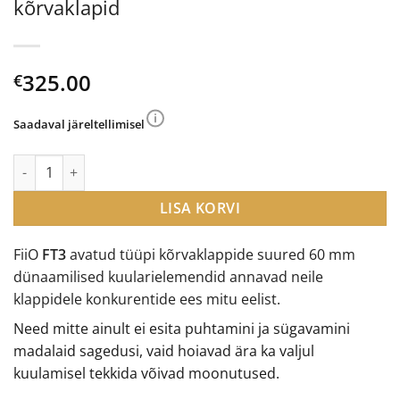
kõrvaklapid
325.00
€
Saadaval järeltellimisel
FiiO FT3 dünaamilised avatud tüüpi kõrvaklapid kogus
LISA KORVI
FiiO
FT3
avatud tüüpi kõrvaklappide suured 60 mm
dünaamilised kuularielemendid annavad neile
klappidele konkurentide ees mitu eelist.
Need mitte ainult ei esita puhtamini ja sügavamini
madalaid sagedusi, vaid hoiavad ära ka valjul
kuulamisel tekkida võivad moonutused.