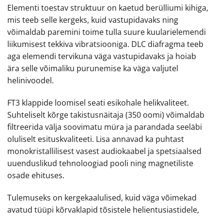
Elementi toestav struktuur on kaetud berülliumi kihiga,
mis teeb selle kergeks, kuid vastupidavaks ning
võimaldab paremini toime tulla suure kuularielemendi
liikumisest tekkiva vibratsiooniga. DLC diafragma teeb
aga elemendi tervikuna väga vastupidavaks ja hoiab
ära selle võimaliku purunemise ka väga valjutel
helinivoodel.
FT3 klappide loomisel seati esikohale helikvaliteet.
Suhteliselt kõrge takistusnäitaja (350 oomi) võimaldab
filtreerida välja soovimatu müra ja parandada seeläbi
oluliselt esituskvaliteeti. Lisa annavad ka puhtast
monokristallilisest vasest audiokaabel ja spetsiaalsed
uuenduslikud tehnoloogiad pooli ning magnetiliste
osade ehituses.
Tulemuseks on kergekaalulised, kuid väga võimekad
avatud tüüpi kõrvaklapid tõsistele helientusiastidele,