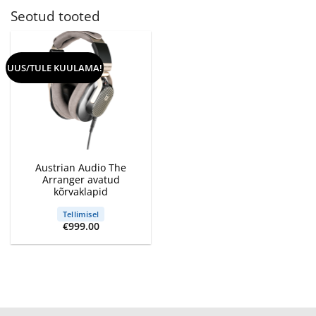
Seotud tooted
UUS/TULE KUULAMA!
Austrian Audio The
Arranger avatud
kõrvaklapid
Tellimisel
€
999.00