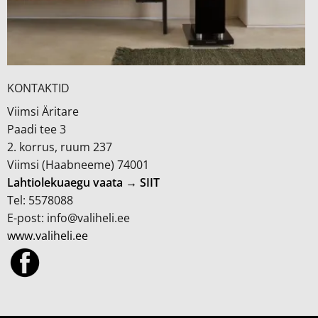
KONTAKTID
Viimsi Äritare
Paadi tee 3
2. korrus, ruum 237
Viimsi (Haabneeme) 74001
Lahtiolekuaegu vaata → SIIT
Tel: 5578088
E-post: info@valiheli.ee
www.valiheli.ee