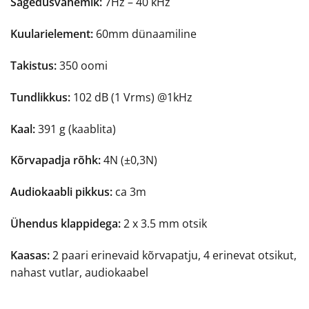
Sagedusvahemik:
7Hz – 40 kHz
Kuularielement:
60mm dünaamiline
Takistus:
350 oomi
Tundlikkus:
102 dB (1 Vrms) @1kHz
Kaal:
391 g (kaablita)
Kõrvapadja rõhk:
4N (±0,3N)
Audiokaabli pikkus:
ca 3m
Ühendus klappidega:
2 x 3.5 mm otsik
Kaasas:
2 paari erinevaid kõrvapatju, 4 erinevat otsikut,
nahast vutlar, audiokaabel