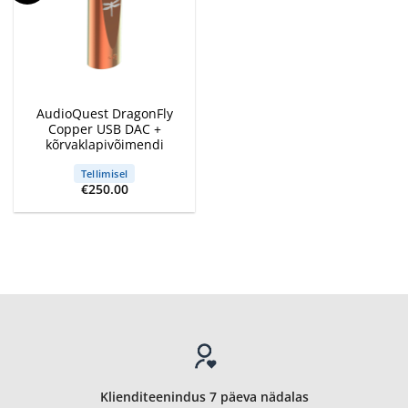
AudioQuest DragonFly
Copper USB DAC +
kõrvaklapivõimendi
Tellimisel
€
250.00
Klienditeenindus 7 päeva nädalas