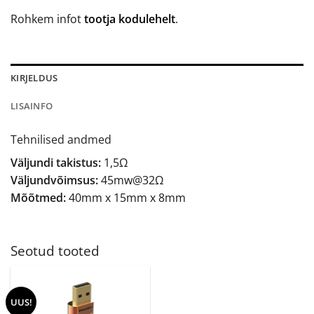
Rohkem infot
tootja kodulehelt
.
KIRJELDUS
LISAINFO
Tehnilised andmed
Väljundi takistus:
1,5Ω
Väljundvõimsus:
45mw@32Ω
Mõõtmed:
40mm x 15mm x 8mm
Seotud tooted
UUS!