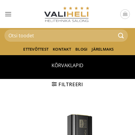
Skip
to
content
Otsi:
ETTEVÕTTEST
KONTAKT
BLOGI
JÄRELMAKS
KÕRVAKLAPID
FILTREERI