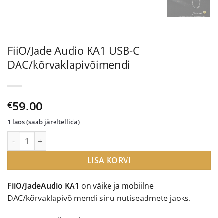
FiiO/Jade Audio KA1 USB-C
DAC/kõrvaklapivõimendi
59.00
€
1 laos (saab järeltellida)
FiiO/Jade Audio KA1 USB-C DAC/kõrvaklapivõimendi kogus
LISA KORVI
FiiO/JadeAudio KA1
on väike ja mobiilne
DAC/kõrvaklapivõimendi sinu nutiseadmete jaoks.