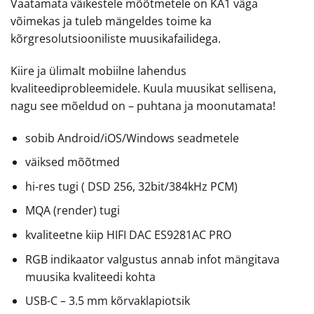
Vaatamata väikestele mõõtmetele on KA1 väga
võimekas ja tuleb mängeldes toime ka
kõrgresolutsiooniliste muusikafailidega.
Kiire ja ülimalt mobiilne lahendus
kvaliteediprobleemidele. Kuula muusikat sellisena,
nagu see mõeldud on – puhtana ja moonutamata!
sobib Android/iOS/Windows seadmetele
väiksed mõõtmed
hi-res tugi ( DSD 256, 32bit/384kHz PCM)
MQA (render) tugi
kvaliteetne kiip HIFI DAC ES9281AC PRO
RGB indikaator valgustus annab infot mängitava
muusika kvaliteedi kohta
USB-C – 3.5 mm kõrvaklapiotsik