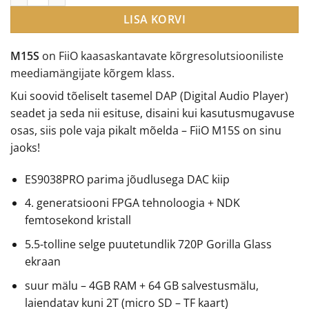
LISA KORVI
M15S
on FiiO kaasaskantavate kõrgresolutsiooniliste
meediamängijate kõrgem klass.
Kui soovid tõeliselt tasemel DAP (Digital Audio Player)
seadet ja seda nii esituse, disaini kui kasutusmugavuse
osas, siis pole vaja pikalt mõelda – FiiO M15S on sinu
jaoks!
ES9038PRO parima jõudlusega DAC kiip
4. generatsiooni FPGA tehnoloogia + NDK
femtosekond kristall
5.5-tolline selge puutetundlik 720P Gorilla Glass
ekraan
suur mälu – 4GB RAM + 64 GB salvestusmälu,
laiendatav kuni 2T (micro SD – TF kaart)