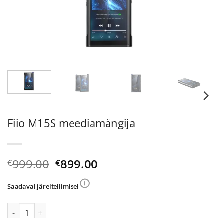
Fiio M15S meediamängija
Algne
Current
999.00
899.00
€
€
hind
price
oli:
is:
Saadaval järeltellimisel
€999.00.
€899.00.
Fiio M15S meediamängija kogus