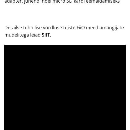
adapter, juhend, nõel micro SD kardi eemaldamiseks
Detailse tehnilise võrdluse teiste FiiO meediamängijate
mudelitega leiad
SIIT.