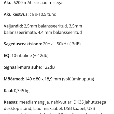
Aku:
6200 mAh kiirlaadimisega
Aku kestvus:
ca 9-10,5 tundi
Väljundid:
2,5mm balansseeritud, 3,5mm
balansseerimata, 4,4 mm balansseeritud
Sagedusreaktsioon:
20Hz – 50kHz (-3dB)
EQ:
10-ribaline (+-12db)
Signaali-müra suhe:
122dB
Mõõtmed:
140 x 80 x 18,9 mm (volüüminuputa)
Kaal:
0,345 kg
Kaasas:
meediamängija, nahkvutlar, DK3S jahutusega
desktop ständ, laadimiskaabel, USB kaabel, USB