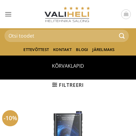
Skip
to
content
Otsi:
ETTEVÕTTEST
KONTAKT
BLOGI
JÄRELMAKS
KÕRVAKLAPID
FILTREERI
-10%