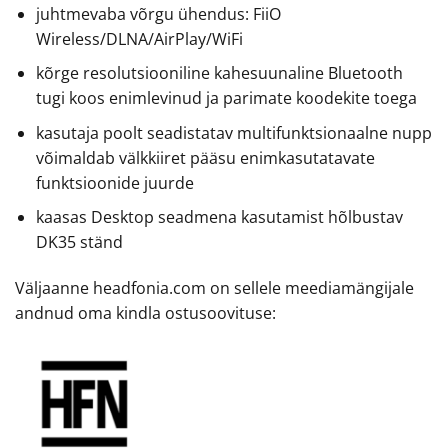
juhtmevaba võrgu ühendus: FiiO
Wireless/DLNA/AirPlay/WiFi
kõrge resolutsiooniline kahesuunaline Bluetooth
tugi koos enimlevinud ja parimate koodekite toega
kasutaja poolt seadistatav multifunktsionaalne nupp
võimaldab välkkiiret pääsu enimkasutatavate
funktsioonide juurde
kaasas Desktop seadmena kasutamist hõlbustav
DK35 ständ
Väljaanne headfonia.com on sellele meediamängijale
andnud oma kindla ostusoovituse: