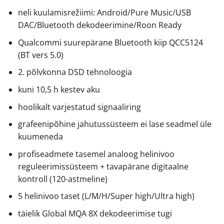
neli kuulamisrežiimi: Android/Pure Music/USB
DAC/Bluetooth dekodeerimine/Roon Ready
Qualcommi suurepärane Bluetooth kiip QCC5124
(BT vers 5.0)
2. põlvkonna DSD tehnoloogia
kuni 10,5 h kestev aku
hoolikalt varjestatud signaaliring
grafeenipõhine jahutussüsteem ei lase seadmel üle
kuumeneda
profiseadmete tasemel analoog helinivoo
reguleerimissüsteem + tavapärane digitaalne
kontroll (120-astmeline)
5 helinivoo taset (L/M/H/Super high/Ultra high)
täielik Global MQA 8X dekodeerimise tugi