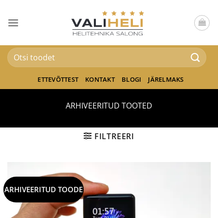
Skip
to
content
Otsi:
ETTEVÕTTEST
KONTAKT
BLOGI
JÄRELMAKS
ARHIVEERITUD TOOTED
FILTREERI
ARHIVEERITUD TOODE