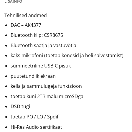
LISAINFO
Tehnilised andmed
DAC – AK4377
Bluetooth kiip: CSR8675
Bluetooth saatja ja vastuvõtja
kaks mikrofoni (toetab kõnesid ja heli salvestamist)
sümmeetriline USB-C pistik
puutetundlik ekraan
kella ja sammulugeja funktsioon
toetab kuni 2TB mälu microSDga
DSD tugi
toetab PO / LO / Spdif
Hi-Res Audio sertifikaat