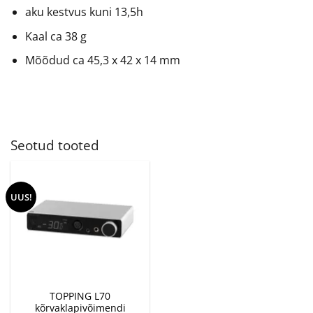
aku kestvus kuni 13,5h
Kaal ca 38 g
Mõõdud ca 45,3 x 42 x 14 mm
Seotud tooted
UUS!
TOPPING L70
kõrvaklapivõimendi