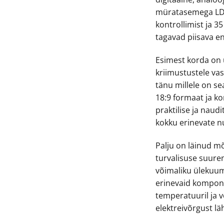
müratasemega LD
kontrollimist ja 
tagavad piisava en
Esimest korda on
kriimustustele va
tänu millele on s
18:9 formaat ja k
praktilise ja naud
kokku erinevate 
Palju on läinud m
turvalisuse suure
võimaliku ülekuu
erinevaid kompone
temperatuuril ja v
elektreivõrgust lä