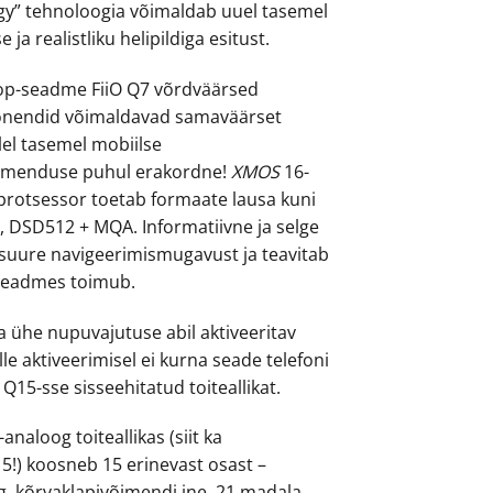
gy” tehnoloogia võimaldab uuel tasemel
 ja realistliku helipildiga esitust.
op-seadme FiiO Q7 võrdväärsed
onendid võimaldavad samaväärset
llel tasemel mobiilse
imenduse puhul erakordne!
XMOS
16-
rotsessor toetab formaate lausa kuni
 DSD512 + MQA. Informatiivne ja selge
suure navigeerimismugavust ja teavitab
 seadmes toimub.
a ühe nupuvajutuse abil aktiveeritav
lle aktiveerimisel ei kurna seade telefoni
 Q15-sse sisseehitatud toiteallikat.
-analoog toiteallikas (siit ka
!) koosneb 15 erinevast osast –
og, kõrvaklapivõimendi jne. 21 madala