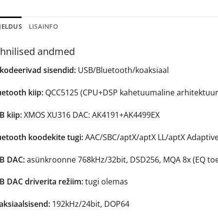
JELDUS
LISAINFO
hnilised andmed
kodeerivad sisendid:
USB/Bluetooth/koaksiaal
etooth kiip:
QCC5125 (CPU+DSP kahetuumaline arhitektuur)
 kiip:
XMOS XU316 DAC: AK4191+AK4499EX
uetooth koodekite tugi:
AAC/SBC/aptX/aptX LL/aptX Adaptiv
B DAC:
asünkroonne 768kHz/32bit, DSD256, MQA 8x (EQ toe
B DAC driverita režiim:
tugi olemas
aksiaalsisend:
192kHz/24bit, DOP64