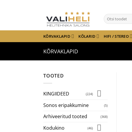
Skip
to
Otsi:
content
KÕRVAKLAPID
KÕLARID
HIFI / STEREO
KÕRVAKLAPID
TOOTED
KINGIIDEED
(224)
Sonos eripakkumine
(5)
Arhiveeritud tooted
(368)
Kodukino
(46)