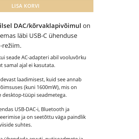
LISA KORVI
ilsel DAC/kõrvaklapivõimul
on
emas läbi USB-C ühenduse
-režiim.
kui seade AC-adapteri abil vooluvõrku
t samal ajal ei kasutata.
idevast laadimisest, kuid see annab
võimsuses (kuni 1600mW), mis on
 desktop-tüüpi seadmetega.
ndas USB-DAC-i, Bluetooth ja
eerimise ja on seetõttu väga paindlik
iiside suhtes.
a ühendada arvuti, nutiseadmete ja