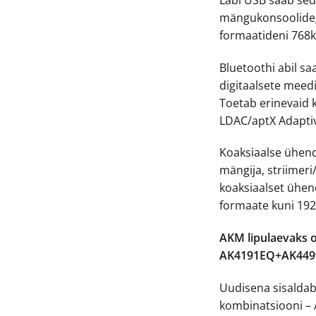
mängukonsoolideg
formaatideni 768
Bluetoothi abil s
digitaalsete meed
Toetab erinevaid k
LDAC/aptX Adapti
Koaksiaalse ühen
mängija, striime
koaksiaalset ühen
formaate kuni 19
AKM lipulaevaks 
AK4191EQ+AK449
Uudisena sisaldab
kombinatsiooni 