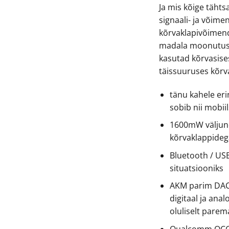
Ja mis kõige tähtsa
signaali- ja võim
kõrvaklapivõimend
madala moonutus-
kasutad kõrvasises
täissuuruses kõrv
tänu kahele eri
sobib nii mobii
1600mW väljund
kõrvaklappideg
Bluetooth / US
situatsiooniks
AKM parim DAC
digitaal ja ana
oluliselt parema
Qualcomm QCC51