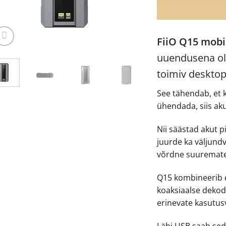
FiiO Q15 mobi
uuendusena ol
toimiv desktop
See tähendab, et 
ühendada, siis aku
Nii säästad akut p
juurde ka väljund
võrdne suuremate
Q15 kombineerib e
koaksiaalse dekod
erinevate kasutusv
Läbi USB saab sed