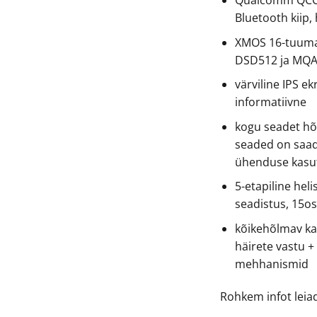
Bluetooth kiip, 
XMOS 16-tuuma
DSD512 ja MQA 
värviline IPS e
informatiivne
kogu seadet hõl
seaded on saad
ühenduse kasut
5-etapiline heli
seadistus, 15os
kõikehõlmav ka
häirete vastu +
mehhanismid
Rohkem infot lei