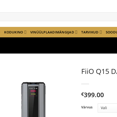
KODUKINO
VINÜÜLPLAADIMÄNGIJAD
TARVIKUD
SOOD
FiiO Q15 
399.00
€
Värvus