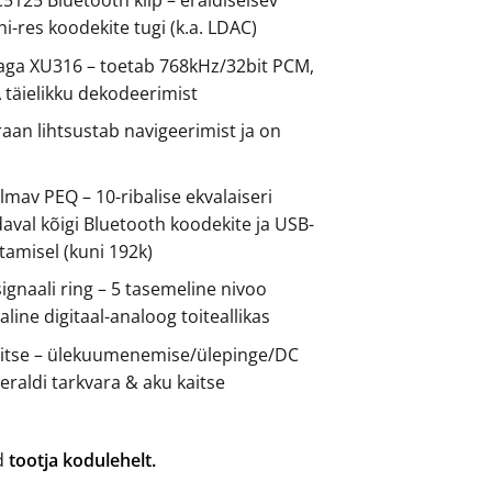
hi-res koodekite tugi (k.a. LDAC)
ga XU316 – toetab 768kHz/32bit PCM,
täielikku dekodeerimist
kraan lihtsustab navigeerimist ja on
mav PEQ – 10-ribalise ekvalaiseri
aval kõigi Bluetooth koodekite ja USB-
amisel (kuni 192k)
signaali ring – 5 tasemeline nivoo
aline digitaal-analoog toiteallikas
itse – ülekuumenemise/ülepinge/DC
 eraldi tarkvara & aku kaitse
ad
tootja kodulehelt.