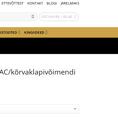
ETTEVÕTTEST
KONTAKT
BLOGI
JÄRELMAKS
OSTUKORV /
€
0.00
USTOOTED
KINGIIDEED
DAC/kõrvaklapivõimendi