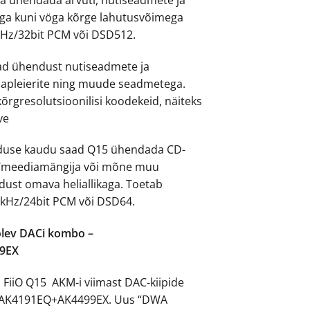
a kuni vöga kõrge lahutusvõimega
kHz/32bit PCM või DSD512.
aad ühendust nutiseadmete ja
iapleierite ning muude seadmetega.
õrgresolutsioonilisi koodekeid, näiteks
ve
duse kaudu saad Q15 ühendada CD-
ri/meediamängija või mõne muu
dust omava heliallikaga. Toetab
2kHz/24bit PCM või DSD64.
olev DACi kombo –
9EX
 FiiO Q15 AKM-i viimast DAC-kiipide
– AK4191EQ+AK4499EX. Uus “DWA