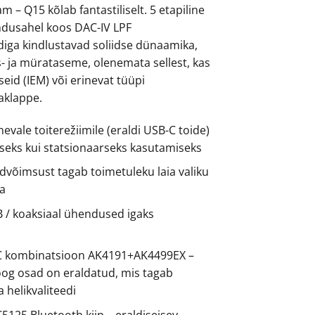
m – Q15 kõlab fantastiliselt. 5 etapiline
endusahel koos DAC-IV LPF
iga kindlustavad soliidse dünaamika,
 ja mürataseme, olenemata sellest, kas
eid (IEM) või erinevat tüüpi
aklappe.
nevale toiterežiimile (eraldi USB-C toide)
lseks kui statsionaarseks kasutamiseks
võimsust tagab toimetuleku laia valiku
a
B / koaksiaal ühendused igaks
 kombinatsioon AK4191+AK4499EX –
loog osad on eraldatud, mis tagab
 helikvaliteedi
25 Bluetooth kiip – eraldiseisev