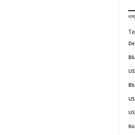
KIR
Te
De
Blu
USB
Bl
US
US
Ko