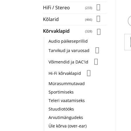
HiFi / Stereo
(233)
Kõlarid
(466)
Kõrvaklapid
(328)
Audio päikeseprillid
Tarvikud ja varuosad
Võimendid ja DAC'id
Hi-Fi kõrvaklapid
Mürasummutavad
Sportimiseks
Teleri vaatamiseks
Stuudiotööks
Arvutimängudeks
Üle kõrva (over-ear)