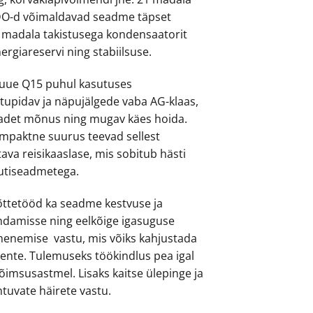
O-d võimaldavad seadme täpset
35 madala takistusega kondensaatorit
ergiareservi ning stabiilsuse.
 uue Q15 puhul kasutuses
stupidav ja näpujälgede vaba AG-klaas,
eadet mõnus ning mugav käes hoida.
ompaktne suurus teevad sellest
itava reisikaaslase, mis sobitub hästi
nutiseadmetega.
õttetööd ka seadme kestvuse ja
ndamisse ning eelkõige igasuguse
menemise vastu, mis võiks kahjustada
nte. Tulemuseks töökindlus pea igal
õimsusastmel. Lisaks kaitse ülepinge ja
htuvate häirete vastu.