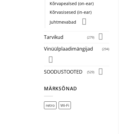
Kõrvapealsed (on-ear)
Kõrvasisesed (in-ear)
Juhtmevabad
Tarvikud
(279)
Vinüülplaadimängijad
(294)
SOODUSTOOTED
(529)
MÄRKSÕNAD
retro
Wi-Fi