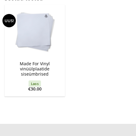
UUS!
Made For Vinyl
vinüülplaatide
siseümbrised
Laos
€
30.00