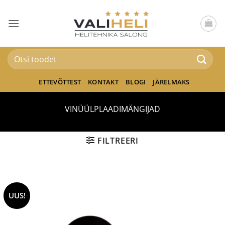
Skip
to
content
Otsi:
ETTEVÕTTEST
KONTAKT
BLOGI
JÄRELMAKS
VINÜÜLPLAADIMÄNGIJAD
FILTREERI
UUS!