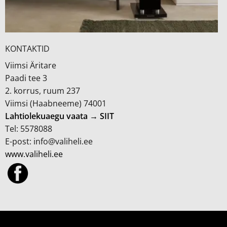
KONTAKTID
Viimsi Äritare
Paadi tee 3
2. korrus, ruum 237
Viimsi (Haabneeme) 74001
Lahtiolekuaegu vaata → SIIT
Tel: 5578088
E-post: info@valiheli.ee
www.valiheli.ee
MÜÜGITINGIMUSED JA PRIVAATSUSPOLIITIKA