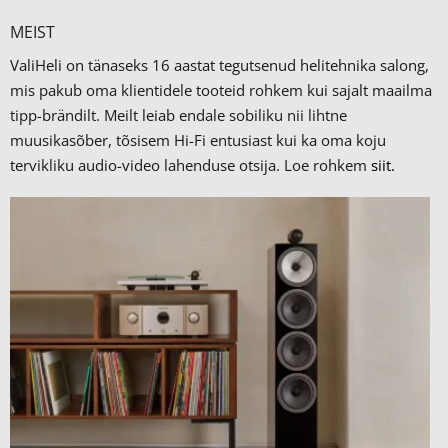
MEIST
ValiHeli on tänaseks 16 aastat tegutsenud helitehnika salong,
mis pakub oma klientidele tooteid rohkem kui sajalt maailma
tipp-brändilt.
Meilt leiab endale sobiliku nii lihtne
muusikasõber, tõsisem Hi-Fi entusiast kui ka oma koju
tervikliku audio-video lahenduse otsija. Loe rohkem
siit.