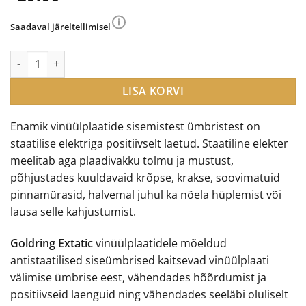
Saadaval järeltellimisel
Goldring Exstatic siseümbrised vinüülplaatidele kogus
LISA KORVI
Enamik vinüülplaatide sisemistest ümbristest on
staatilise elektriga positiivselt laetud. Staatiline elekter
meelitab aga plaadivakku tolmu ja mustust,
põhjustades kuuldavaid krõpse, krakse, soovimatuid
pinnamürasid, halvemal juhul ka nõela hüplemist või
lausa selle kahjustumist.
Goldring Extatic
vinüülplaatidele mõeldud
antistaatilised siseümbrised kaitsevad vinüülplaati
välimise ümbrise eest, vähendades hõõrdumist ja
positiivseid laenguid ning vähendades seeläbi oluliselt