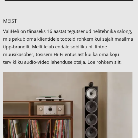
MEIST
ValiHeli on tänaseks 16 aastat tegutsenud helitehnika salong,
mis pakub oma klientidele tooteid rohkem kui sajalt maailma
tipp-brändilt.
Meilt leiab endale sobiliku nii lihtne
muusikasõber, tõsisem Hi-Fi entusiast kui ka oma koju
tervikliku audio-video lahenduse otsija. Loe rohkem
siit.