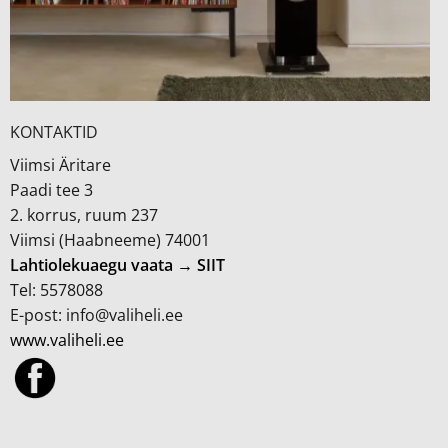
KONTAKTID
Viimsi Äritare
Paadi tee 3
2. korrus, ruum 237
Viimsi (Haabneeme) 74001
Lahtiolekuaegu vaata → SIIT
Tel: 5578088
E-post: info@valiheli.ee
www.valiheli.ee