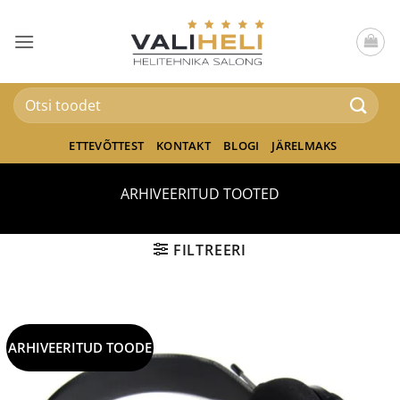
Skip
to
content
Otsi:
ETTEVÕTTEST
KONTAKT
BLOGI
JÄRELMAKS
ARHIVEERITUD TOOTED
FILTREERI
ARHIVEERITUD TOODE