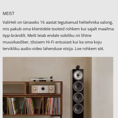
MEIST
ValiHeli on tänaseks 16 aastat tegutsenud helitehnika salong,
mis pakub oma klientidele tooteid rohkem kui sajalt maailma
tipp-brändilt.
Meilt leiab endale sobiliku nii lihtne
muusikasõber, tõsisem Hi-Fi entusiast kui ka oma koju
tervikliku audio-video lahenduse otsija. Loe rohkem
siit.