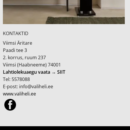
KONTAKTID
Viimsi Äritare
Paadi tee 3
2. korrus, ruum 237
Viimsi (Haabneeme) 74001
Lahtiolekuaegu vaata → SIIT
Tel: 5578088
E-post: info@valiheli.ee
www.valiheli.ee