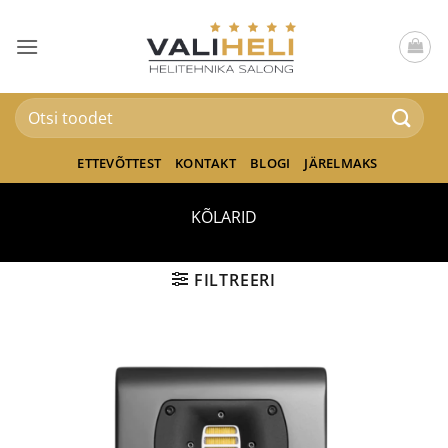
Skip
to
content
Otsi:
ETTEVÕTTEST
KONTAKT
BLOGI
JÄRELMAKS
KÕLARID
FILTREERI