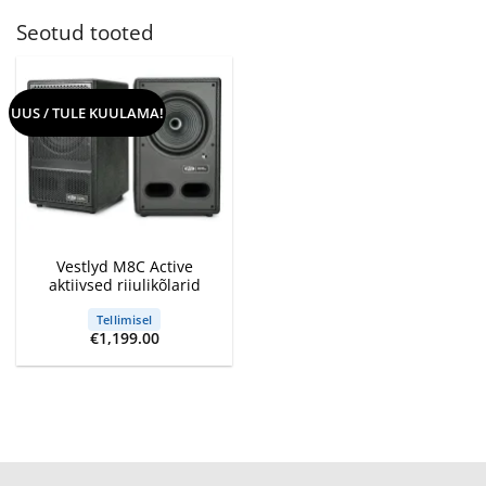
Seotud tooted
UUS / TULE KUULAMA!
Vestlyd M8C Active
aktiivsed riiulikõlarid
Tellimisel
€
1,199.00