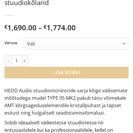
stuudiokõlarid
Price
1,690.00
–
1,774.00
€
€
range:
€1,690.00
Värvus
through
€1,774.00
HEDD Audio TYPE 05 MK2 aktiivsed stuudiokõlarid kogus
LISA KORVI
HEDD Audio stuudiomonitoride sarja kõige väiksemate
mõõtudega mudel TYPE 05 MK2 pakub tänu võimekale
AMT kõrgsageduselemendile kristallpuhast ja täpset
esitust ning hulgaliselt seadistamisvõimalusi.
Sobib ideaalselt väikestesse stuudiotesse nii
entusiastidele kui ka professionaalidele, kellel on