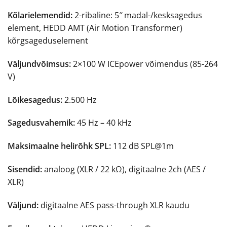
Kõlarielemendid:
2-ribaline: 5″ madal-/kesksagedus
element, HEDD AMT (Air Motion Transformer)
kõrgsageduselement
Väljundvõimsus:
2×100 W ICEpower võimendus (85-264
V)
Lõikesagedus:
2.500 Hz
Sagedusvahemik:
45 Hz – 40 kHz
Maksimaalne helirõhk SPL:
112 dB SPL@1m
Sisendid:
analoog (XLR / 22 kΩ), digitaalne 2ch (AES /
XLR)
Väljund:
digitaalne AES pass-through XLR kaudu