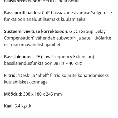
Faasikorrektsioon:
HEDD Lineariser®
Bassipordi haldus:
CoP bassiavade avamise/sulgemise
funktsioon analüütilisemaks kuulamiseks
Süsteemi viivituse korrektsioon:
GDC (Group Delay
Compensation) vähendab subwoofri ja satelliitkõlarite
esituse omavahelist ajanihet
Bassilaiendus:
LFE (Low Frequency Extension)
bassilaiendusfunktsioon 38 Hz – 40 kHz
Filtrid:
“Desk” ja “Shelf” filtrid kõlarite kohandamiseks
kuulamiskeskkonnaga
Mõõdud:
308 x 180 x 245 mm
Kaal:
6.4 kg/tk