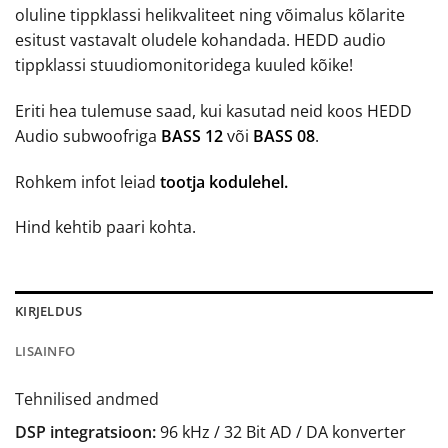
oluline tippklassi helikvaliteet ning võimalus kõlarite
esitust vastavalt oludele kohandada. HEDD audio
tippklassi stuudiomonitoridega kuuled kõike!
Eriti hea tulemuse saad, kui kasutad neid koos HEDD
Audio subwoofriga
BASS 12
või
BASS 08
.
Rohkem infot leiad
tootja kodulehel.
Hind kehtib paari kohta.
KIRJELDUS
LISAINFO
Tehnilised andmed
DSP integratsioon:
96 kHz / 32 Bit AD / DA konverter