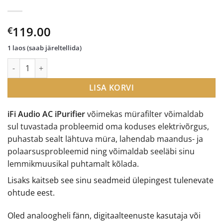
119.00
€
1 laos (saab järeltellida)
iFi Audio AC iPurifier mürafilter kogus
LISA KORVI
iFi Audio AC iPurifier
võimekas mürafilter võimaldab
sul tuvastada probleemid oma koduses elektrivõrgus,
puhastab sealt lähtuva müra, lahendab maandus- ja
polaarsusprobleemid ning võimaldab seeläbi sinu
lemmikmuusikal puhtamalt kõlada.
Lisaks kaitseb see sinu seadmeid ülepingest tulenevate
ohtude eest.
Oled analoogheli fänn, digitaalteenuste kasutaja või