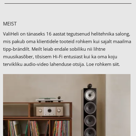
MEIST
ValiHeli on tänaseks 16 aastat tegutsenud helitehnika salong,
mis pakub oma klientidele tooteid rohkem kui sajalt maailma
tipp-brändilt.
Meilt leiab endale sobiliku nii lihtne
muusikasõber, tõsisem Hi-Fi entusiast kui ka oma koju
tervikliku audio-video lahenduse otsija. Loe rohkem
siit.