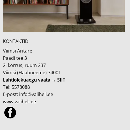
KONTAKTID
Viimsi Äritare
Paadi tee 3
2. korrus, ruum 237
Viimsi (Haabneeme) 74001
Lahtiolekuaegu vaata → SIIT
Tel: 5578088
E-post: info@valiheli.ee
www.valiheli.ee