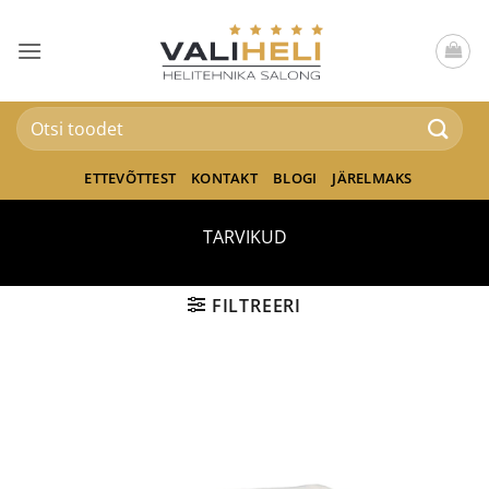
Skip
to
content
Otsi:
ETTEVÕTTEST
KONTAKT
BLOGI
JÄRELMAKS
TARVIKUD
FILTREERI