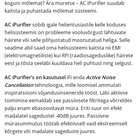
koguni mõlemat? Ära muretse – AC iPurifier suudab
kaitsta ja puhastada mõlemat süsteemi.
AC iPurifier
sobib igale helientusiastile kelle koduses
helisüsteemis on probleeme vooluvõrgust lähtuvate
häirete või selle põhjustatud moonutatud heliga. Selle
seadme abil saad oma helisüsteemi kaitsta nii EMI
(elektromagnetiliste) kui RFI (raadiosageduslike) häirete
eest ja tõsta seeläbi kuuldava heli puhtust ning selgust.
AC iPurifier’s on kasutusel
iFi enda
Active Noise
Cancellation
tehnoloogia, mille loomisel ammutati
inspiratsiooni sõjandusinseneride tööst. Läbi aktiivse
toimimise eemaldab see passiivsete filtritega võrreldes
palju enam ebasoovitavat müra. Eriti suur on efekt
madalatel sagedustel -40dB juures. Passiivne
mürasummutus töötab efektiivselt vaid ekstreemselt
kõrgete või madalate sageduste juures.