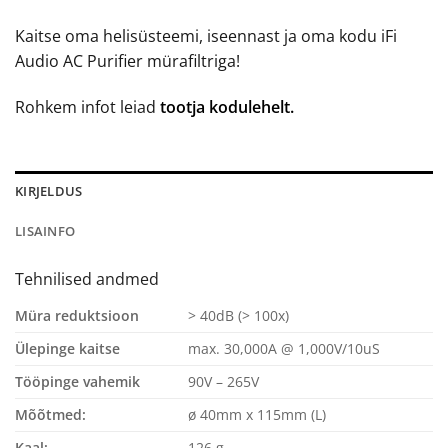
Kaitse oma helisüsteemi, iseennast ja oma kodu iFi
Audio AC Purifier mürafiltriga!
Rohkem infot leiad
tootja kodulehelt.
KIRJELDUS
LISAINFO
Tehnilised andmed
Müra reduktsioon
> 40dB (> 100x)
Ülepinge kaitse
max. 30,000A @ 1,000V/10uS
Tööpinge vahemik
90V – 265V
Mõõtmed:
ø 40mm x 115mm (L)
Kaal:
126 g