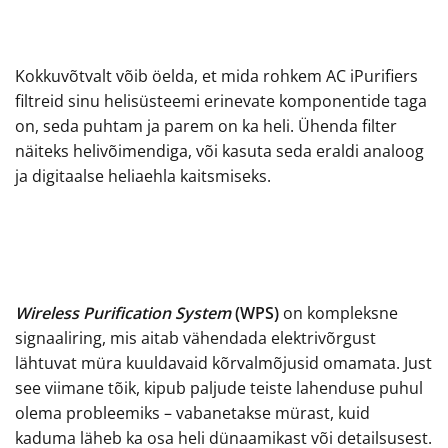
Kokkuvõtvalt võib öelda, et mida rohkem AC iPurifiers
filtreid sinu helisüsteemi erinevate komponentide taga
on, seda puhtam ja parem on ka heli. Ühenda filter
näiteks helivõimendiga, või kasuta seda eraldi analoog
ja digitaalse heliaehla kaitsmiseks.
Wireless Purification System
(WPS)
on kompleksne
signaaliring, mis aitab vähendada elektrivõrgust
lähtuvat müra kuuldavaid kõrvalmõjusid omamata. Just
see viimane tõik, kipub paljude teiste lahenduse puhul
olema probleemiks – vabanetakse mürast, kuid
kaduma läheb ka osa heli dünaamikast või detailsusest.