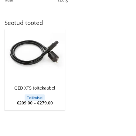
Seotud tooted
QED XT5 toitekaabel
Tellimisel
Price
€
209.00
–
€
279.00
range:
€209.00
through
€279.00