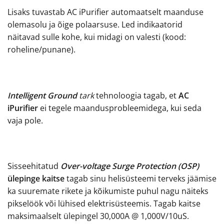
Lisaks tuvastab AC iPurifier automaatselt maanduse
olemasolu ja õige polaarsuse. Led indikaatorid
näitavad sulle kohe, kui midagi on valesti (kood:
roheline/punane).
Intelligent Ground
tark
tehnoloogia tagab, et
AC
iPurifier
ei tegele maandusprobleemidega, kui seda
vaja pole.
Sisseehitatud
Over-voltage Surge Protection
(OSP)
ülepinge kaitse
tagab sinu helisüsteemi terveks jäämise
ka suuremate rikete ja kõikumiste puhul nagu näiteks
pikselöök või lühised elektrisüsteemis. Tagab kaitse
maksimaalselt ülepingel 30,000A @ 1,000V/10uS.