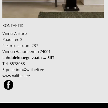
KONTAKTID
Viimsi Äritare
Paadi tee 3
2. korrus, ruum 237
Viimsi (Haabneeme) 74001
Lahtiolekuaegu vaata → SIIT
Tel: 5578088
E-post: info@valiheli.ee
www.valiheli.ee