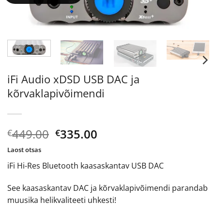
iFi Audio xDSD USB DAC ja
kõrvaklapivõimendi
Algne
Current
449.00
335.00
€
€
hind
price
Laost otsas
oli:
is:
iFi Hi-Res Bluetooth kaasaskantav USB DAC
€449.00.
€335.00.
See kaasaskantav DAC ja kõrvaklapivõimendi parandab
muusika helikvaliteeti uhkesti!