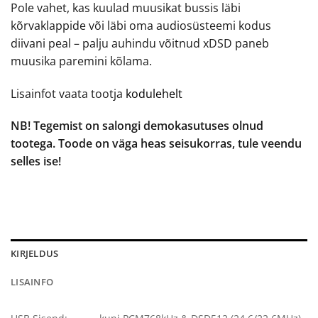
Pole vahet, kas kuulad muusikat bussis läbi
kõrvaklappide või läbi oma audiosüsteemi kodus
diivani peal – palju auhindu võitnud xDSD paneb
muusika paremini kõlama.
Lisainfot vaata tootja
kodulehelt
NB! Tegemist on salongi demokasutuses olnud
tootega. Toode on väga heas seisukorras, tule veendu
selles ise!
KIRJELDUS
LISAINFO