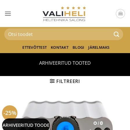
Skip
to
content
Otsi:
ETTEVÕTTEST
KONTAKT
BLOGI
JÄRELMAKS
ARHIVEERITUD TOOTED
FILTREERI
-25%
ARHIVEERITUD TOODE