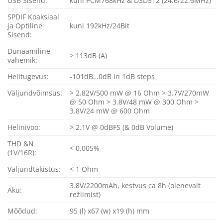
USB Sisend:
kuni PCM768kHz & DSD512 (24.6/22.6MHz)
SPDIF Koaksiaal
ja Optiline
kuni 192kHz/24Bit
Sisend:
Dünaamiline
> 113dB (A)
vahemik:
Helitugevus:
-101dB…0dB in 1dB steps
Väljundvõimsus:
> 2.82V/500 mW @ 16 Ohm > 3.7V/270mW
@ 50 Ohm > 3.8V/48 mW @ 300 Ohm >
3.8V/24 mW @ 600 Ohm
Helinivoo:
> 2.1V @ 0dBFS (& 0dB Volume)
THD &N
< 0.005%
(1V/16R):
Väljundtakistus:
< 1 Ohm
3.8V/2200mAh, kestvus ca 8h (olenevalt
Aku:
režiimist)
Mõõdud:
95 (l) x67 (w) x19 (h) mm