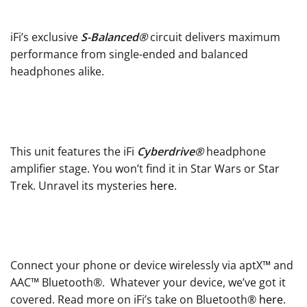
iFi’s exclusive
S-Balanced®
circuit delivers maximum
performance from single-ended and balanced
headphones alike.
This unit features the iFi
Cyberdrive®
headphone
amplifier stage. You won’t find it in Star Wars or Star
Trek. Unravel its mysteries
here
.
Connect your phone or device wirelessly via aptX™ and
AAC™ Bluetooth®. Whatever your device, we’ve got it
covered. Read more on iFi’s take on Bluetooth®
here
.