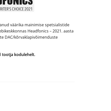
anud väärika mainimise spetsialistide
ebikeskkonnas Headfonics – 2021. aasta
ete DAC/kõrvaklapivõimenduste
ad
tootja kodulehelt.