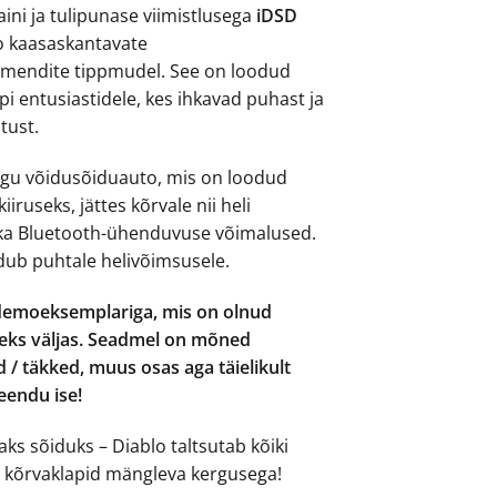
ini ja tulipunase viimistlusega
iDSD
9.00.
€745.00.
o kaasaskantavate
imendite tippmudel. See on loodud
api entusiastidele, kes ihkavad puhast ja
tust.
agu võidusõiduauto, mis on loodud
iruseks, jättes kõrvale nii heli
ka Bluetooth-ühenduvuse võimalused.
ub puhtale helivõimsusele.
demoeksemplariga, mis on olnud
seks väljas. Seadmel on mõned
 / täkked, muus osas aga täielikult
eendu ise!
ks sõiduks – Diablo taltsutab kõiki
d kõrvaklapid mängleva kergusega!