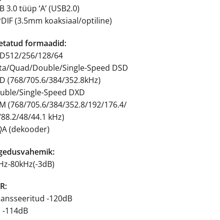
 3.0 tüüp ‘A’ (USB2.0)
PDIF (3.5mm koaksiaal/optiline)
etatud formaadid:
D512/256/128/64
ta/Quad/Double/Single-Speed DSD
D (768/705.6/384/352.8kHz)
uble/Single-Speed DXD
M (768/705.6/384/352.8/192/176.4/
/88.2/48/44.1 kHz)
A (dekooder)
gedusvahemik:
Hz-80kHz(-3dB)
R:
lansseeritud -120dB
E -114dB