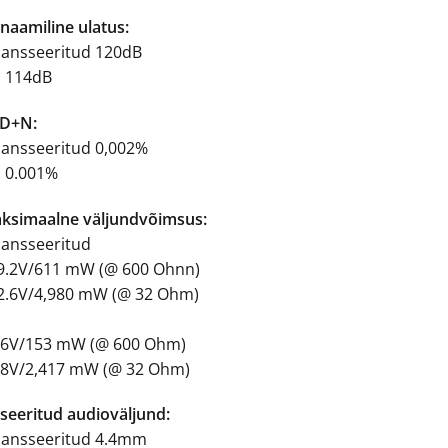
naamiline ulatus:
lansseeritud 120dB
E 114dB
D+N:
lansseeritud 0,002%
E 0.001%
ksimaalne väljundvõimsus:
lansseeritud
9.2V/611 mW (@ 600 Ohnn)
2.6V/4,980 mW (@ 32 Ohm)
E
.6V/153 mW (@ 600 Ohm)
.8V/2,417 mW (@ 32 Ohm)
kseeritud audioväljund:
lansseeritud 4.4mm