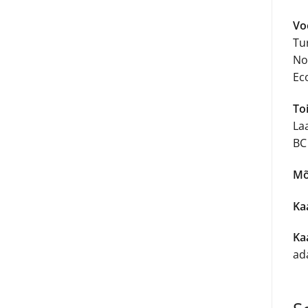
Vo
Tu
No
Ec
To
Laa
BC
Mõ
Kaa
Ka
ad