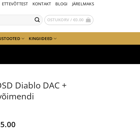
ETTEVÕTTEST
KONTAKT
BLOGI
JÄRELMAKS
OSTUKORV /
€
0.00
USTOOTED
KINGIIDEED
iDSD Diablo DAC +
ivõimendi
gne
Current
5.00
nd
price
is: