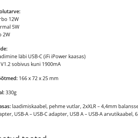
olutarve:
rbo 12W
rmal 5W
o 2W
ide:
dimine läbi USB-C (iFi iPower kaasas)
 V1.2 sobivus kuni 1900mA
õtmed:
166 x 72 x 25 mm
l:
330g
asas:
laadimiskaabel, pehme vutlar, 2xXLR – 4,4mm balanss
apter, USB-A – USB-C adapter, USB A – USB-A arvutikaabel, 6