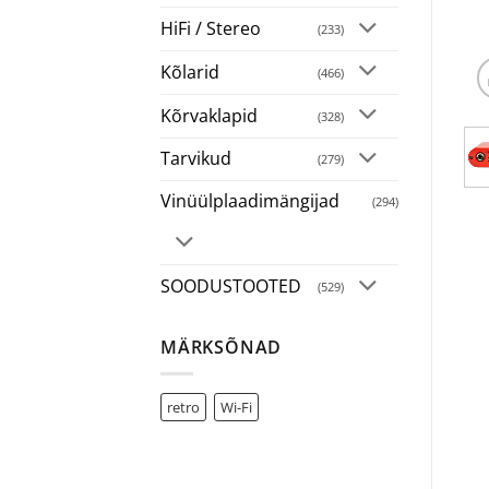
HiFi / Stereo
(233)
Kõlarid
(466)
Kõrvaklapid
(328)
Tarvikud
(279)
Vinüülplaadimängijad
(294)
SOODUSTOOTED
(529)
MÄRKSÕNAD
retro
Wi-Fi