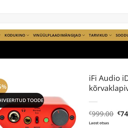
KODUKINO
VINÜÜLPLAADIMÄNGIJAD
TARVIKUD
SOOD
iFi Audio 
5%
kõrvaklap
HIVEERITUD TOODE
Al
999.00
74
€
€
hi
Laost otsas
oli: