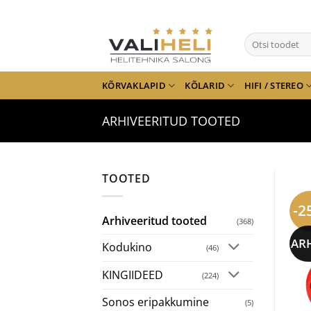
Skip
to
Otsi:
content
KÕRVAKLAPID
KÕLARID
HIFI / STEREO
ARHIVEERITUD TOOTED
TOOTED
-2
Arhiveeritud tooted
(368)
AR
Kodukino
(46)
KINGIIDEED
(224)
Sonos eripakkumine
(5)