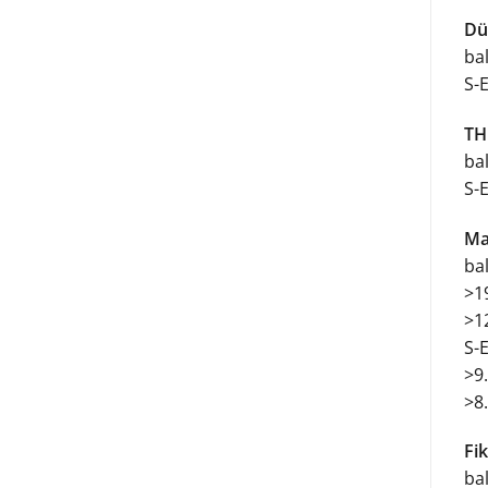
Dü
ba
S-
TH
ba
S-
Ma
ba
>1
>1
S-
>9
>8
Fi
ba