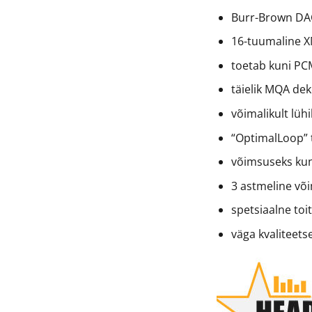
Burr-Brown DAC
16-tuumaline X
toetab kuni PC
täielik MQA de
võimalikult lüh
“OptimalLoop” 
võimsuseks ku
3 astmeline võ
spetsiaalne toi
väga kvaliteet