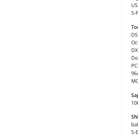
USB
S-
To
DS
Oc
DX
Do
PC
96
MQ
Sa
10
SN
ba
S-