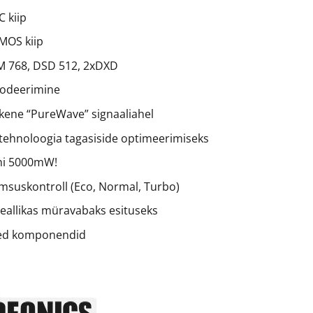
 kiip
MOS kiip
M 768, DSD 512, 2xDXD
kodeerimine
ikene “PureWave” signaaliahel
tehnoloogia tagasiside optimeerimiseks
ni 5000mW!
imsuskontroll (Eco, Normal, Turbo)
teallikas müravabaks esituseks
sed komponendid