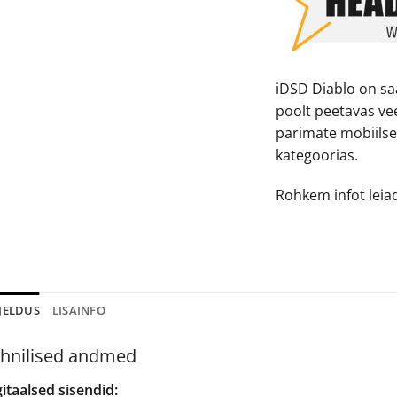
iDSD Diablo on sa
poolt peetavas ve
parimate mobiils
kategoorias.
Rohkem infot lei
JELDUS
LISAINFO
hnilised andmed
itaalsed sisendid: