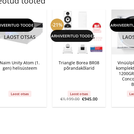
eotud tooted
-21%
IVEERITUD TOODE
ARHIVEERIT
ARHIVEERITUD TOODE
LAOST OTSAS
LAOST OTSAS
LAOS
+
+
+
Naim Unity Atom (1.
Triangle Borea BR08
Vinüülp
gen) helisüsteem
põrandakõlarid
komplekt
1200GR2
Conco
B
Laost otsas
Laost otsas
La
Algne
Current
€
1,199.00
€
945.00
hind
price
oli:
is:
€1,199.00.
€945.00.