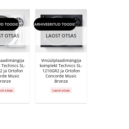
UD TOODE!
ARHIVEERITUD TOODE!
T OTSAS
LAOST OTSAS
+
laadimängija
Vinüülplaadimängija
 Technics SL-
komplekt Technics SL-
 ja Ortofon
1210GR2 ja Ortofon
rde Music
Concorde Music
ronze
Bronze
ost otsas
Laost otsas