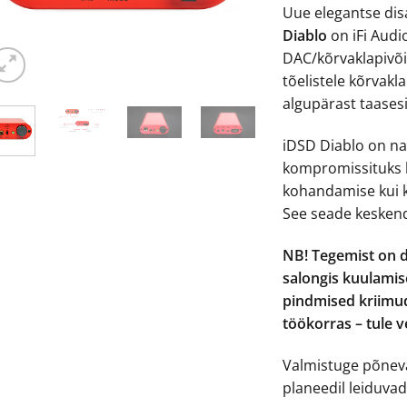
Uue elegantse disa
€99
Diablo
on iFi Audi
DAC/kõrvaklapivõ
tõelistele kõrvakl
algupärast taasesi
iDSD Diablo on n
kompromissituks ki
kohandamise kui 
See seade keskend
NB! Tegemist on 
salongis kuulami
pindmised kriimud
töökorras – tule v
Valmistuge põneva
planeedil leiduva