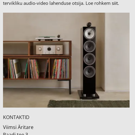
tervikliku audio-video lahenduse otsija. Loe rohkem
siit.
KONTAKTID
Viimsi Äritare
Paadi tee 3