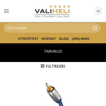
Skip
to
content
Otsi:
ETTEVÕTTEST
KONTAKT
BLOGI
JÄRELMAKS
TARVIKUD
FILTREERI