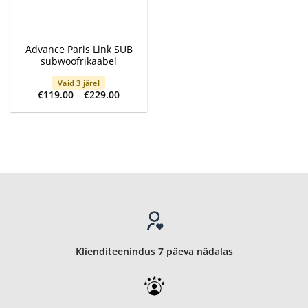
Advance Paris Link SUB
subwoofrikaabel
Vaid 3 järel
Price
€
119.00
–
€
229.00
range:
€119.00
through
€229.00
Klienditeenindus 7 päeva nädalas