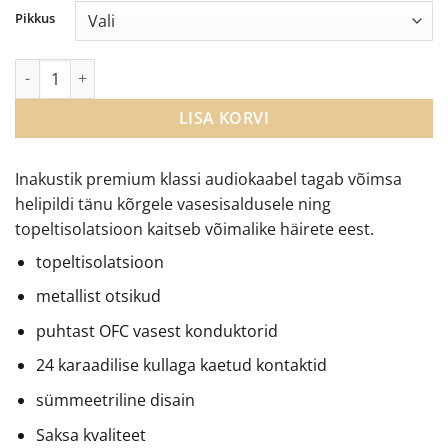
Pikkus
In-Akustik Y-subwoofrikaabel (RCA Subwoofer/LFE out - RCA) k
LISA KORVI
Inakustik premium klassi audiokaabel tagab võimsa
helipildi tänu kõrgele vasesisaldusele ning
topeltisolatsioon kaitseb võimalike häirete eest.
topeltisolatsioon
metallist otsikud
puhtast OFC vasest konduktorid
24 karaadilise kullaga kaetud kontaktid
sümmeetriline disain
Saksa kvaliteet