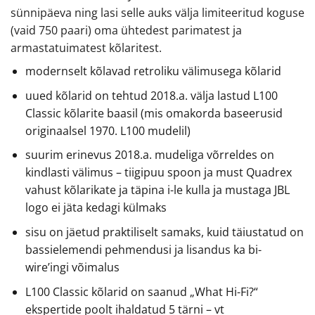
sünnipäeva ning lasi selle auks välja limiteeritud koguse
(vaid 750 paari) oma ühtedest parimatest ja
armastatuimatest kõlaritest.
modernselt kõlavad retroliku välimusega kõlarid
uued kõlarid on tehtud 2018.a. välja lastud L100
Classic kõlarite baasil (mis omakorda baseerusid
originaalsel 1970. L100 mudelil)
suurim erinevus 2018.a. mudeliga võrreldes on
kindlasti välimus – tiigipuu spoon ja must Quadrex
vahust kõlarikate ja täpina i-le kulla ja mustaga JBL
logo ei jäta kedagi külmaks
sisu on jäetud praktiliselt samaks, kuid täiustatud on
bassielemendi pehmendusi ja lisandus ka bi-
wire’ingi võimalus
L100 Classic kõlarid on saanud „What Hi-Fi?“
ekspertide poolt ihaldatud 5 tärni – vt