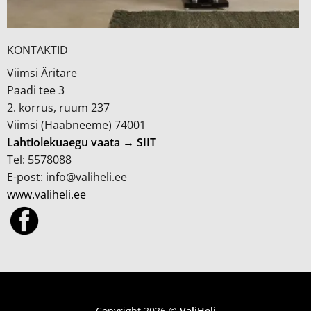
KONTAKTID
Viimsi Äritare
Paadi tee 3
2. korrus, ruum 237
Viimsi (Haabneeme) 74001
Lahtiolekuaegu vaata → SIIT
Tel: 5578088
E-post: info@valiheli.ee
www.valiheli.ee
MÜÜGITINGIMUSED JA PRIVAATSUSPOLIITIKA
Copyright 2026 ©
ValiHeli