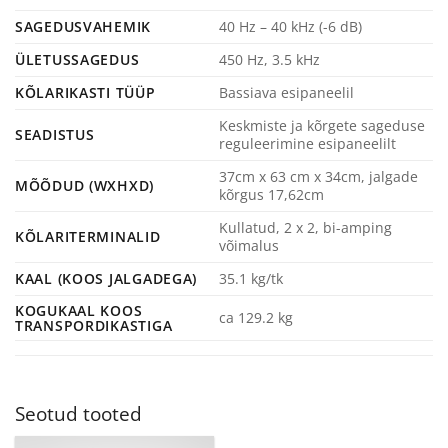
SAGEDUSVAHEMIK
40 Hz – 40 kHz (-6 dB)
ÜLETUSSAGEDUS
450 Hz, 3.5 kHz
KÕLARIKASTI TÜÜP
Bassiava esipaneelil
Keskmiste ja kõrgete sageduse
SEADISTUS
reguleerimine esipaneelilt
37cm x 63 cm x 34cm, jalgade
MÕÕDUD (WXHXD)
kõrgus 17,62cm
Kullatud, 2 x 2, bi-amping
KÕLARITERMINALID
võimalus
KAAL (KOOS JALGADEGA)
35.1 kg/tk
KOGUKAAL KOOS
ca 129.2 kg
TRANSPORDIKASTIGA
Seotud tooted