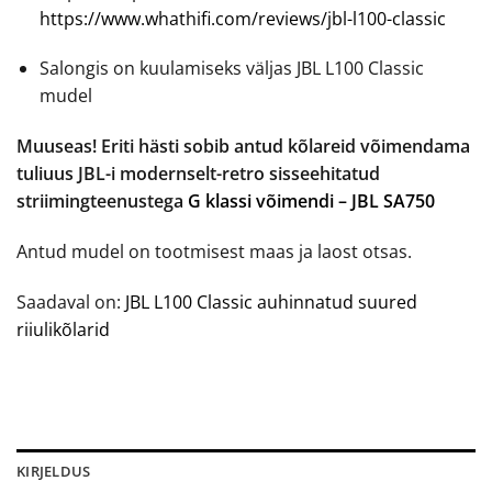
https://www.whathifi.com/reviews/jbl-l100-classic
Salongis on kuulamiseks väljas JBL L100 Classic
mudel
Muuseas!
Eriti hästi sobib antud kõlareid võimendama
tuliuus JBL-i modernselt-retro sisseehitatud
striimingteenustega
G klassi võimendi – JBL SA750
Antud mudel on tootmisest maas ja laost otsas.
Saadaval on:
JBL L100 Classic auhinnatud suured
riiulikõlarid
KIRJELDUS