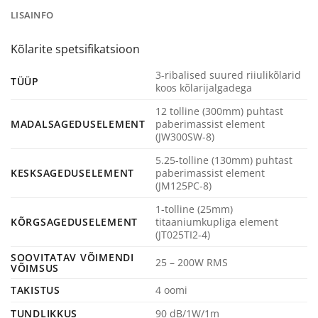
LISAINFO
Kõlarite spetsifikatsioon
3-ribalised suured riiulikõlarid
TÜÜP
koos kõlarijalgadega
12 tolline (300mm) puhtast
MADALSAGEDUSELEMENT
paberimassist element
(JW300SW-8)
5.25-tolline (130mm) puhtast
KESKSAGEDUSELEMENT
paberimassist element
(JM125PC-8)
1-tolline (25mm)
KÕRGSAGEDUSELEMENT
titaaniumkupliga element
(JT025TI2-4)
SOOVITATAV VÕIMENDI
25 – 200W RMS
VÕIMSUS
TAKISTUS
4 oomi
TUNDLIKKUS
90 dB/1W/1m