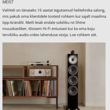
MEIST
ValiHeli on tänaseks 16 aastat tegutsenud helitehnika salong,
mis pakub oma klientidele tooteid rohkem kui sajalt maailma
tipp-brändilt.
Meilt leiab endale sobiliku nii lihtne
muusikasõber, tõsisem Hi-Fi entusiast kui ka oma koju
tervikliku audio-video lahenduse otsija. Loe rohkem
siit.