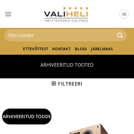
Skip
to
content
Otsi:
ETTEVÕTTEST
KONTAKT
BLOGI
JÄRELMAKS
ARHIVEERITUD TOOTED
FILTREERI
ARHIVEERITUD TOODE