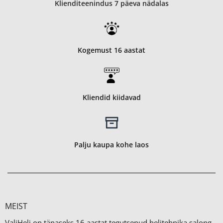
Klienditeenindus 7 päeva nädalas
Kogemust 16 aastat
Kliendid kiidavad
Palju kaupa kohe laos
MEIST
ValiHeli on tänaseks 16 aastat tegutsenud helitehnika salong,