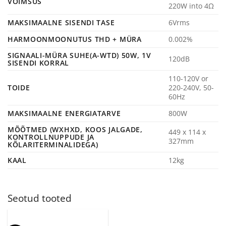
VÕIMSUS
220W into 4Ω
MAKSIMAALNE SISENDI TASE
6Vrms
HARMOONMOONUTUS THD + MÜRA
0.002%
SIGNAALI-MÜRA SUHE(A-WTD) 50W, 1V
120dB
SISENDI KORRAL
110-120V or
TOIDE
220-240V, 50-
60Hz
MAKSIMAALNE ENERGIATARVE
800W
MÕÕTMED (WXHXD, KOOS JALGADE,
449 x 114 x
KONTROLLNUPPUDE JA
327mm
KÕLARITERMINALIDEGA)
KAAL
12kg
Seotud tooted