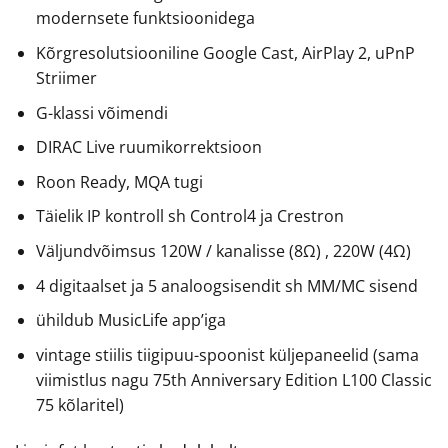
modernsete funktsioonidega
Kõrgresolutsiooniline Google Cast, AirPlay 2, uPnP
Striimer
G-klassi võimendi
DIRAC Live ruumikorrektsioon
Roon Ready, MQA tugi
Täielik IP kontroll sh Control4 ja Crestron
Väljundvõimsus 120W / kanalisse (8Ω) , 220W (4Ω)
4 digitaalset ja 5 analoogsisendit sh MM/MC sisend
ühildub MusicLife app’iga
vintage stiilis tiigipuu-spoonist küljepaneelid (sama
viimistlus nagu 75th Anniversary Edition L100 Classic
75 kõlaritel)