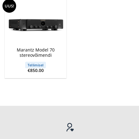
UUS!
Marantz Model 70
stereovõimendi
Tellimisel
€
850.00