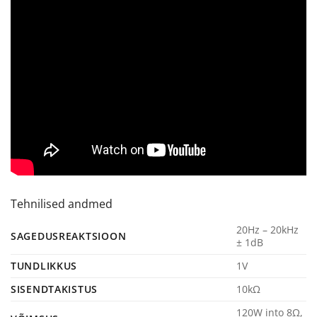
Tehnilised andmed
20Hz – 20kHz
SAGEDUSREAKTSIOON
± 1dB
TUNDLIKKUS
1V
SISENDTAKISTUS
10kΩ
120W into 8Ω,