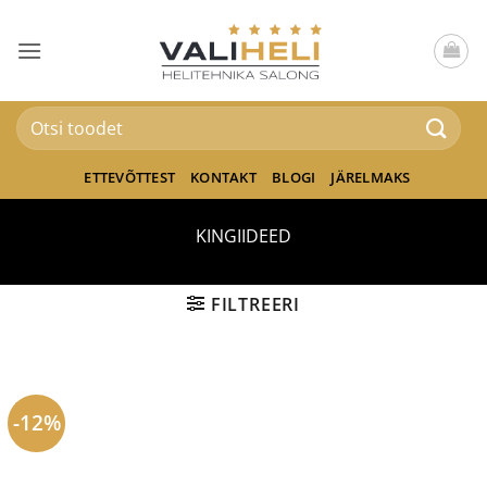
Skip
to
content
Otsi:
ETTEVÕTTEST
KONTAKT
BLOGI
JÄRELMAKS
KINGIIDEED
FILTREERI
-12%