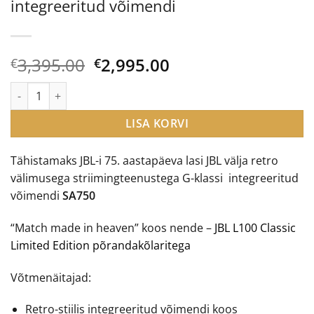
integreeritud võimendi
Algne
Current
3,395.00
2,995.00
€
€
hind
price
JBL Synthesis SA750 striimiv integreeritud võimendi kogus
oli:
is:
€3,395.00.
€2,995.00.
LISA KORVI
Tähistamaks JBL-i 75. aastapäeva lasi JBL välja retro
välimusega striimingteenustega G-klassi integreeritud
võimendi
SA750
“Match made in heaven” koos nende –
JBL L100 Classic
Limited Edition põrandakõlaritega
Võtmenäitajad:
Retro-stiilis integreeritud võimendi koos