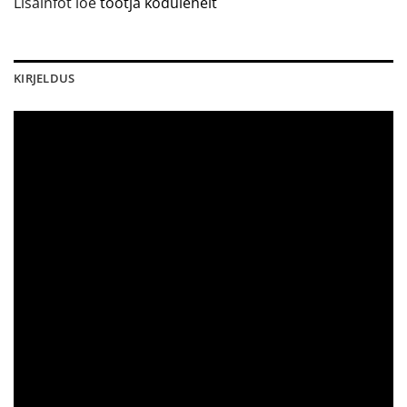
Lisainfot loe
tootja kodulehelt
KIRJELDUS