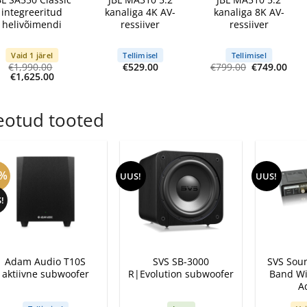
integreeritud
kanaliga 4K AV-
kanaliga 8K AV-
helivõimendi
ressiiver
ressiiver
Vaid 1 järel
Tellimisel
Tellimisel
Algne
Cur
€
1,990.00
€
529.00
€
799.00
€
749.00
Algne
Current
hind
pric
€
1,625.00
hind
price
oli:
is:
oli:
is:
€799.00.
€749
€1,990.00.
€1,625.00.
eotud tooted
6%
UUS!
UUS!
!
+
+
+
Adam Audio T10S
SVS SB-3000
SVS Soun
aktiivne subwoofer
R|Evolution subwoofer
Band Wi
A