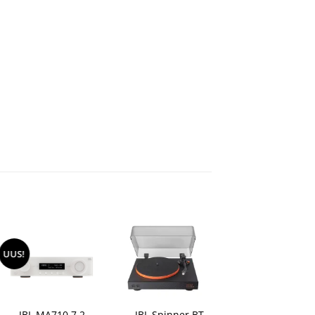
UUS!
UUS!
+
+
+
JBL MA710 7.2
JBL Spinner BT
JBL MA710HP 7.2