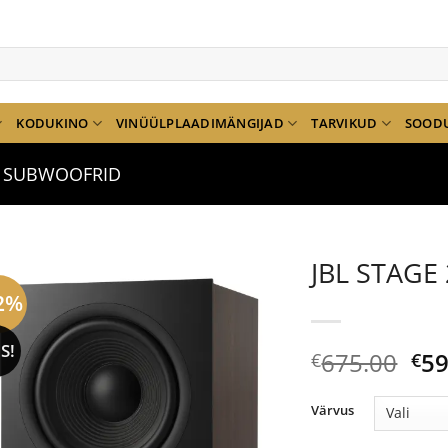
KODUKINO
VINÜÜLPLAADIMÄNGIJAD
TARVIKUD
SOOD
SUBWOOFRID
JBL STAGE
2%
S!
Al
675.00
59
€
€
hi
oli:
Värvus
€67