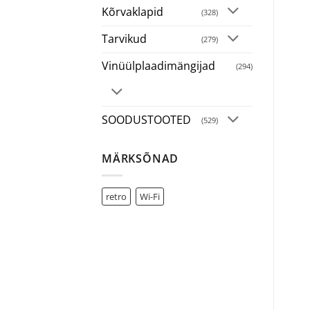
Kõrvaklapid
(328)
Tarvikud
(279)
Vinüülplaadimängijad
(294)
SOODUSTOOTED
(529)
MÄRKSÕNAD
retro
Wi-Fi