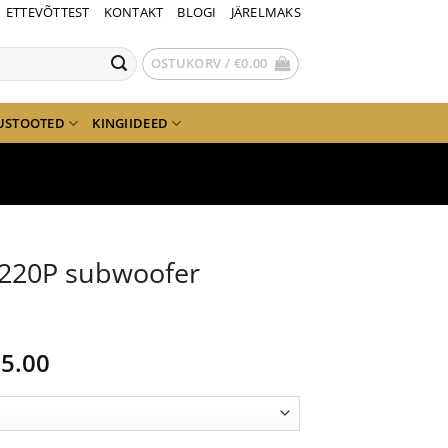
ETTEVÕTTEST
KONTAKT
BLOGI
JÄRELMAKS
OSTUKORV /
€
0.00
USTOOTED
KINGIIDEED
 220P subwoofer
gne
Current
5.00
nd
price
is:
5.00.
€595.00.