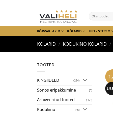
Skip
to
Otsi:
content
KÕRVAKLAPID
KÕLARID
HIFI / STEREO
KÕLARID
/
KODUKINO KÕLARID
/
TOOTED
-1
KINGIIDEED
(224)
UU
Sonos eripakkumine
(5)
Arhiveeritud tooted
(368)
Kodukino
(46)