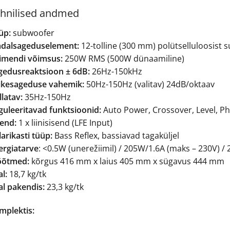
hnilised andmed
üp:
subwoofer
dalsageduselement:
12-tolline (300 mm) polütselluloosist 
imendi võimsus:
250W RMS (500W dünaamiline)
gedusreaktsioon ± 6dB:
26Hz-150kHz
ikesageduse vahemik:
50Hz-150Hz (valitav) 24dB/oktaav
latav:
35Hz-150Hz
guleeritavad funktsioonid:
Auto Power, Crossover, Level, P
send:
1 x liinisisend (LFE Input)
arikasti tüüp:
Bass Reflex, bassiavad tagaküljel
ergiatarve
: <0.5W (unerežiimil) / 205W/1.6A (maks – 230V) /
õtmed:
kõrgus 416 mm x laius 405 mm x sügavus 444 mm
l:
18,7 kg/tk
al pakendis:
23,3 kg/tk
mplektis: