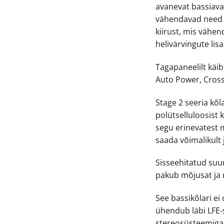
avanevat bassiava.
vähendavad need p
kiirust, mis vähe
helivärvingute lis
Tagapaneelilt käib
Auto Power, Cross
Stage 2 seeria kõla
polütselluloosist
segu erinevatest m
saada võimalikult 
Sisseehitatud suu
pakub mõjusat ja
See bassikõlari ei
ühendub läbi LFE-
stereosüsteemiga,