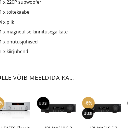
1 x 220P subwoofer
1 x toitekaabel
4 x piik
1 x magnetilise kinnitusega kate
1 x ohutusjuhised
1 x kiirjuhend
ULLE VÕIB MEELDIDA KA…
8%
-6%
UUS!
UUS!
+
+
+
BL SA550 Classic
JBL MA310 5.2
JBL MA510 5.2