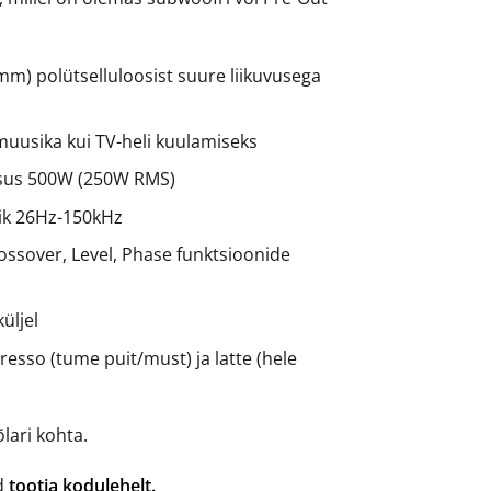
 mm) polütselluloosist suure liikuvusega
 muusika kui TV-heli kuulamiseks
sus 500W (250W RMS)
k 26Hz-150kHz
ossover, Level, Phase funktsioonide
üljel
presso (tume puit/must) ja latte (hele
lari kohta.
ad
tootja kodulehelt.