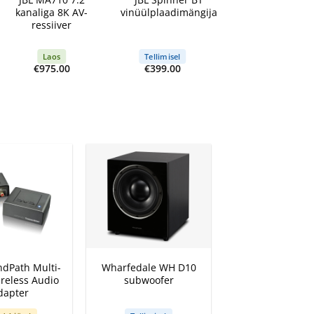
kanaliga 8K AV-
vinüülplaadimängija
kanaliga 8K High
ressiiver
Performance AV-
ressiiver
Laos
Tellimisel
Tellimisel
rent
€
975.00
€
399.00
€
1,399.00
e
.00.
+
dPath Multi-
Wharfedale WH D10
reless Audio
subwoofer
dapter