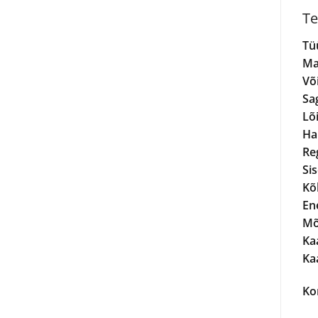
Te
Tü
Ma
Võ
Sa
Lõ
Hal
Re
Si
Kõl
En
Mõ
Kaa
Ka
Ko