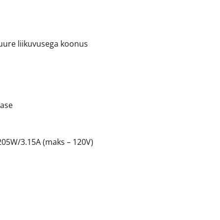
suure liikuvusega koonus
hase
 205W/3.15A (maks – 120V)