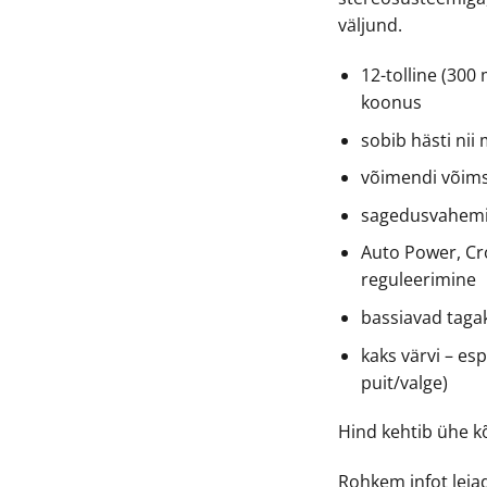
väljund.
12-tolline (300
koonus
sobib hästi nii
võimendi võim
sagedusvahemi
Auto Power, Cr
reguleerimine
bassiavad tagak
kaks värvi – es
puit/valge)
Hind kehtib ühe kõ
Rohkem infot lei