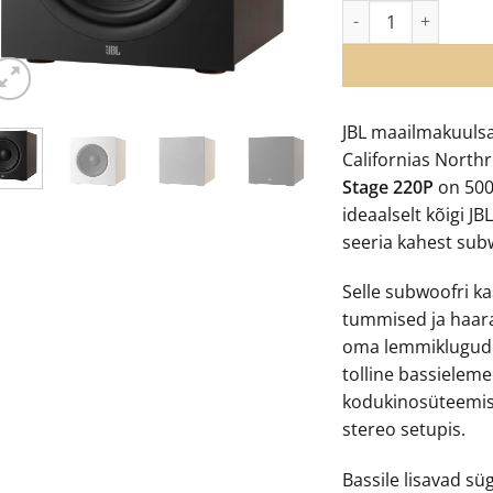
JBL STAGE 220P sub
JBL maailmakuulsa
Californias Northr
Stage 220P
on 500
ideaalselt kõigi JB
seeria kahest sub
Selle subwoofri ka
tummised ja haara
oma lemmiklugudes
tolline bassieleme
kodukinosüteemis
stereo setupis.
Bassile lisavad sü