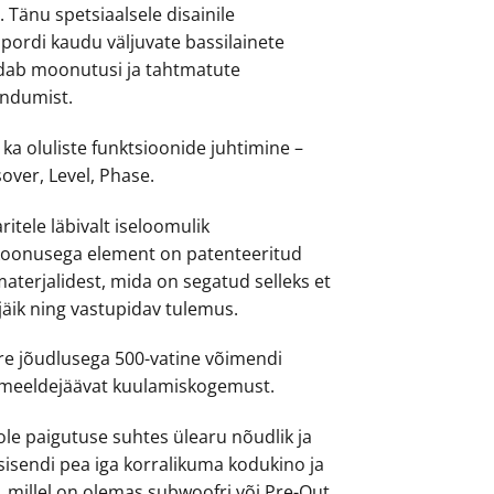
 Tänu spetsiaalsele disainile
ordi kaudu väljuvate bassilainete
ndab moonutusi ja tahtmatute
andumist.
 ka oluliste funktsioonide juhtimine –
over, Level, Phase.
ritele läbivalt iseloomulik
 koonusega element on patenteeritud
aterjalidest, mida on segatud selleks et
jäik ning vastupidav tulemus.
re jõudlusega 500-vatine võimendi
 meeldejäävat kuulamiskogemust.
 ole paigutuse suhtes ülearu nõudlik ja
sisendi pea iga korralikuma kodukino ja
 millel on olemas subwoofri või Pre-Out