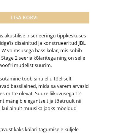
woofer kogus
LISA KORVI
s akustilise inseneeringu tippkeskuses
idge’is disainitud ja konstrueeritud
JBL
 W võimsusega bassikõlar, mis sobib
L Stage 2 seeria kõlaritega ning on selle
woofri mudelist suurim.
sutamine toob sinu ellu tõeliselt
vad bassilained, mida sa varem arvasid
 mitte olevat. Suure liikuvusega 12-
nt mängib elegantselt ja tõetruult nii
 kui ainult muusika jaoks mõeldud
gavust kaks kõlari tagumisele küljele