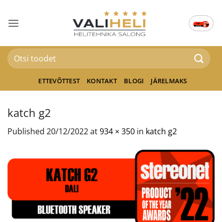
Skip
to
content
Otsi:
ETTEVÕTTEST
KONTAKT
BLOGI
JÄRELMAKS
katch g2
Published
20/12/2022
at
934 × 350
in
katch g2