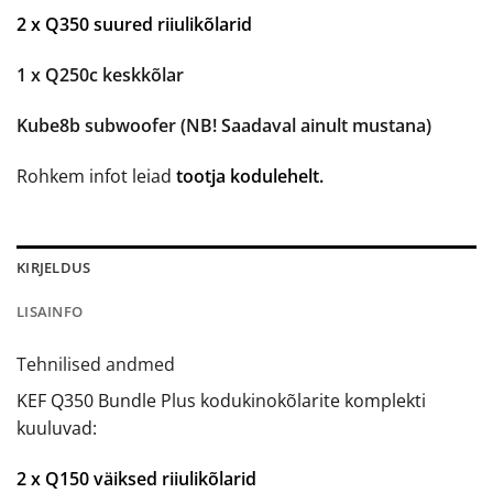
2 x Q350 suured riiulikõlarid
1 x Q250c keskkõlar
Kube8b subwoofer (NB! Saadaval ainult mustana)
Rohkem infot leiad
tootja kodulehelt.
KIRJELDUS
LISAINFO
Tehnilised andmed
KEF Q350 Bundle Plus kodukinokõlarite komplekti
kuuluvad:
2 x Q150 väiksed riiulikõlarid