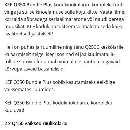
KEF Q350 Bundle Plus
kodukinokõlarite komplekt toob
vinge ja stiilse kinoelamuse sulle koju kätte. Vaata filme,
korralda sõpradega seriaalimaratone või naudi perega
muusikat. KEF kodukinosüsteem võimaldab seda kõike
kvaliteetselt ja stiilselt!
Heli on puhas ja ruumiline ning tänu Q250C keskõlarile
ka äärmiselt selge, isegi sosinad ei jää kuulmata. 8-
tolline subwoofer annab võimaluse nautida sügavaid
kõrvupaitavaid bassihelisid.
KEF Q350 Bundle Plus sobib kasutamiseks eelkõige
väiksemates ruumides.
KEF Q350 Bundle Plus kodukinokõlarite komplekti
kuuluvad:
2 x Q150 väiksed riiulikõlarid