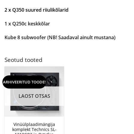
2 x Q350 suured riiulikõlarid
1 x Q250c keskkõlar
Kube 8 subwoofer (NB! Saadaval ainult mustana)
Seotud tooted
ARHIVEERITUD TOODE!
LAOST OTSAS
Vinüülplaadimängija
komplekt Technics SL-