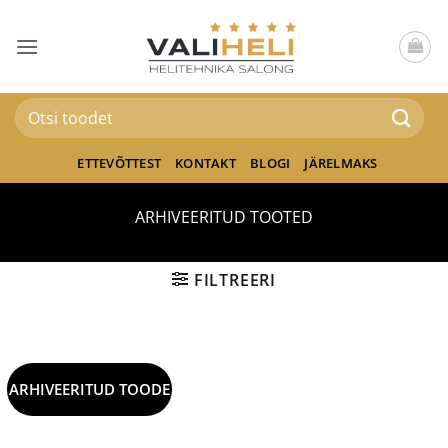
Skip
to
content
Otsi:
ETTEVÕTTEST
KONTAKT
BLOGI
JÄRELMAKS
ARHIVEERITUD TOOTED
FILTREERI
ARHIVEERITUD TOODE