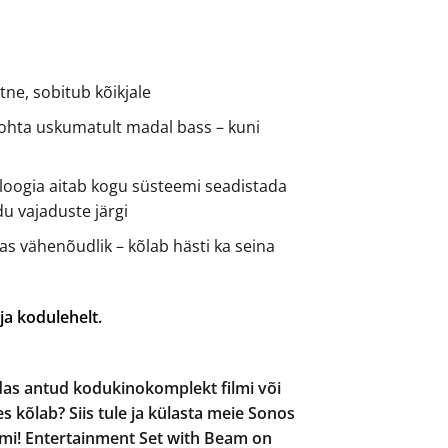
ne, sobitub kõikjale
hta uskumatult madal bass – kuni
loogia aitab kogu süsteemi seadistada
du vajaduste järgi
s vähenõudlik – kõlab hästi ka seina
ja kodulehelt.
das antud kodukinokomplekt filmi või
 kõlab? Siis tule ja külasta meie Sonos
i! Entertainment Set with Beam on