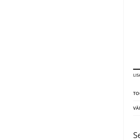
LI
TO
VÄ
S