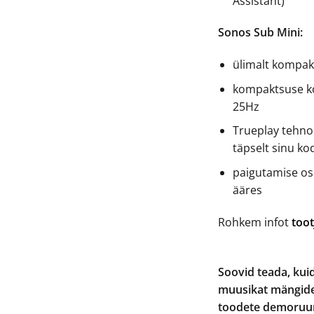
Assistant)
Sonos Sub Mini:
ülimalt kompakt
kompaktsuse ko
25Hz
Trueplay tehno
täpselt sinu ko
paigutamise osa
ääres
Rohkem infot
toot
Soovid teada, kui
muusikat mängides
toodete demoruum