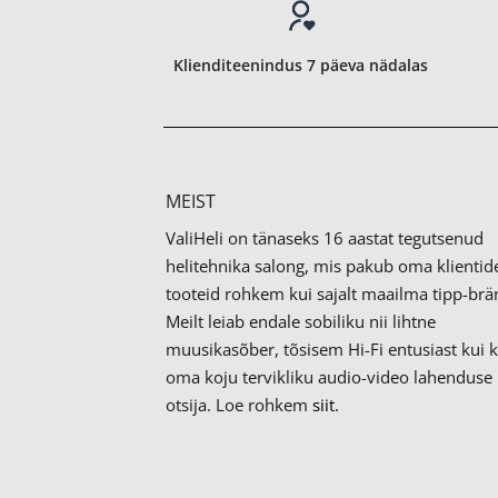
Klienditeenindus 7 päeva nädalas
MEIST
ValiHeli on tänaseks 16 aastat tegutsenud
helitehnika salong, mis pakub oma klientid
tooteid rohkem kui sajalt maailma tipp-brän
Meilt leiab endale sobiliku nii lihtne
muusikasõber, tõsisem Hi-Fi entusiast kui 
oma koju tervikliku audio-video lahenduse
otsija. Loe rohkem
siit.