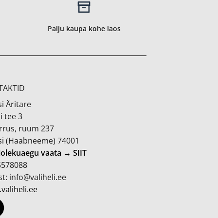
Palju kaupa kohe laos
TAKTID
i Äritare
i tee 3
orrus, ruum 237
si (Haabneeme) 74001
iolekuaegu vaata → SIIT
 5578088
t: info@valiheli.ee
valiheli.ee