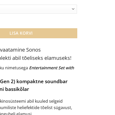
lekt: Beam + SUB Mini (Entertainment Set with Beam) kogus
LISA KORVI
 vaatamine Sonos
kti abil tõeliseks elamuseks!
iku nimetusega
Entertainment Set with
(Gen 2) kompaktne soundbar
i bassikõlar
kinosüsteemi abil kuuled selgeid
umiliste heliefektide tõelist sügavust,
änguheli elamusi.