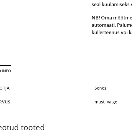
seal kuulamiseks v
NB! Oma mõõtmete
automaati. Palume
kullerteenus või 
SAINFO
OTJA
Sonos
RVUS
must
,
valge
eotud tooted