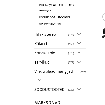
Blu-Ray/ 4k UHD / DVD
mängijad
Kodukinosüsteemid
AV Ressiiverid
HiFi / Stereo
(233)
Kõlarid
(466)
Kõrvaklapid
(328)
Tarvikud
(279)
Vinüülplaadimängijad
(294)
SOODUSTOOTED
(529)
MÄRKSÕNAD