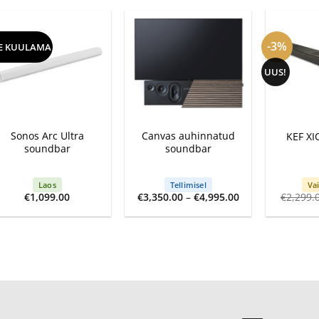
-3%
E KUULAMA
UUS!
+
+
+
Sonos Arc Ultra
Canvas auhinnatud
KEF XI
soundbar
soundbar
Laos
Tellimisel
Vai
Price
€
1,099.00
€
3,350.00
–
€
4,995.00
€
2,299.
range:
€3,350.00
through
€4,995.00