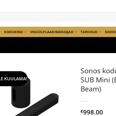
KODUKINO
VINÜÜLPLAADIMÄNGIJAD
TARVIKUD
SOOD
Sonos kod
SUB Mini (
LE KUULAMA!
Beam)
998.00
€