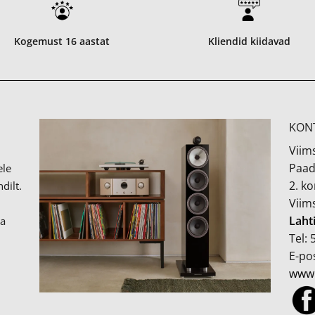
Kogemust 16 aastat
Kliendid kiidavad
KON
Viims
Paad
ele
2. k
dilt.
Viim
Laht
ka
Tel:
E-pos
www.