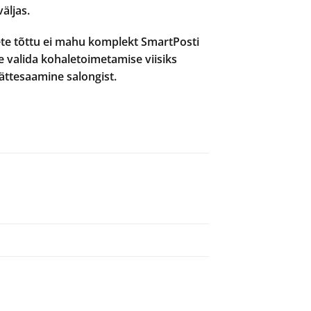
äljas.
 tõttu ei mahu komplekt SmartPosti
 valida kohaletoimetamise viisiks
kättesaamine salongist.