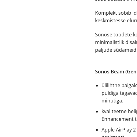
Komplekt sobib id
keskmistesse elu
Sonose toodete 
minimalistlik disa
paljude südameid 
Sonos Beam (Gen 
ülilihtne paiga
puldiga tagava
minutiga.
kvaliteetne heli
Enhancement t
Apple AirPlay 2 