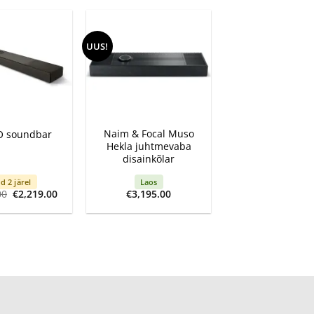
UUS!
+
Naim & Focal Muso
O soundbar
Hekla juhtmevaba
disainkõlar
d 2 järel
Laos
Algne
Current
00
€
2,219.00
€
3,195.00
hind
price
oli:
is:
€2,299.00.
€2,219.00.