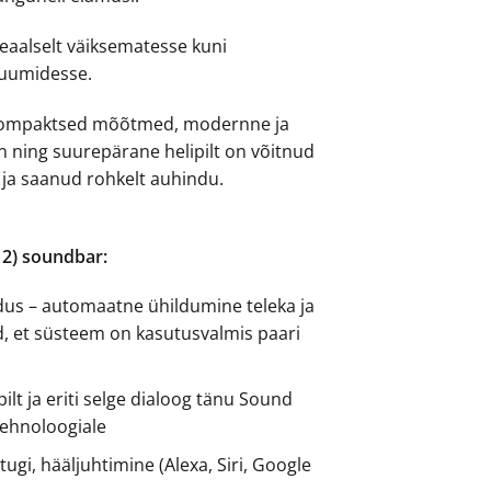
eaalselt väiksematesse kuni
ruumidesse.
kompaktsed mõõtmed, modernne ja
in ning suurepärane helipilt on võitnud
ja saanud rohkelt auhindu.
2) soundbar:
ldus – automaatne ühildumine teleka ja
d, et süsteem on kasutusvalmis paari
pilt ja eriti selge dialoog tänu Sound
ehnoloogiale
tugi, hääljuhtimine (Alexa, Siri, Google