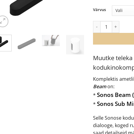
Värvus
Sonos kodukinokomp
Muutke teleka
kodukinokomple
Komplektis ametl
Beam
on:
Sonos Beam 
*
Sonos Sub Min
*
Selle Sonose kodu
dialooge, koged ru
saad detailseid m