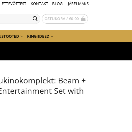
ETTEVÕTTEST
KONTAKT
BLOGI
JÄRELMAKS
OSTUKORV /
€
0.00
USTOOTED
KINGIIDEED
ukinokomplekt: Beam +
Entertainment Set with