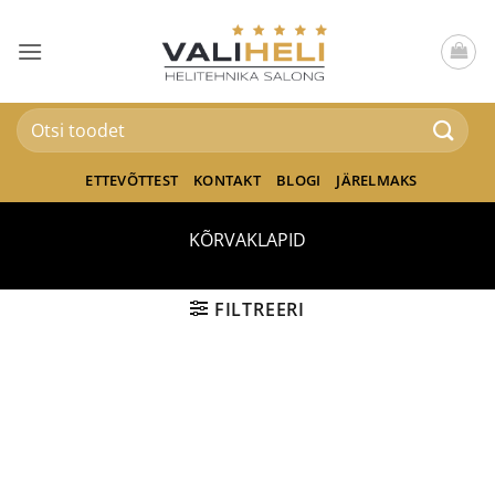
Skip
to
content
Otsi:
ETTEVÕTTEST
KONTAKT
BLOGI
JÄRELMAKS
KÕRVAKLAPID
FILTREERI