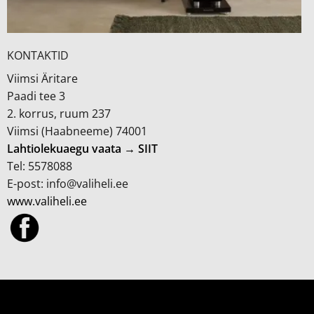
KONTAKTID
Viimsi Äritare
Paadi tee 3
2. korrus, ruum 237
Viimsi (Haabneeme) 74001
Lahtiolekuaegu vaata → SIIT
Tel: 5578088
E-post: info@valiheli.ee
www.valiheli.ee
MÜÜGITINGIMUSED JA PRIVAATSUSPOLIITIKA