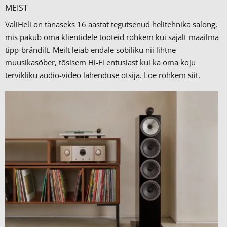
MEIST
ValiHeli on tänaseks 16 aastat tegutsenud helitehnika salong,
mis pakub oma klientidele tooteid rohkem kui sajalt maailma
tipp-brändilt.
Meilt leiab endale sobiliku nii lihtne
muusikasõber, tõsisem Hi-Fi entusiast kui ka oma koju
tervikliku audio-video lahenduse otsija. Loe rohkem
siit.